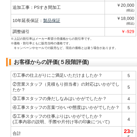
￥20,000
追加工事：PSすき間加工
(税込)
￥18,000
10年延長保証：
製品保証
(税込)
調整値引
￥-929
※上記の割引率はメーカー希望小売価格からの割引率です。
※価格・割引率ともに販売当時の価格です。
キャンペーンやセールでの販売など、現在の価格とは違う場合があります。
お客様からの評価(５段階評価)
①工事の仕上がりにご満足いただけましたか？
5
②営業スタッフ（見積もり担当者）の対応はいかがでし
5
たか？
③工事スタッフの身だしなみはいかがでしたか？
4
④工事スタッフの言葉づかいや態度はいかがでしたか？
5
⑤工事スタッフの仕事ぶりはいかがでしたか？
4
(工事内容の説明、手際や片付け等の印象について)
23
/2
合計