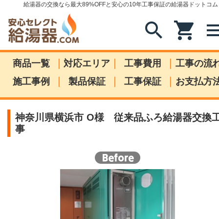
給湯器の交換なら最大89%OFFと安心の10年工事保証の給湯器ドットコム
search
shopping_cart
me
|
|
|
商品一覧
対応エリア
工事費用
工事の流
|
|
|
施工事例
製品保証
工事保証
お支払方
神奈川県横浜市 O様 従来品ふろ給湯器交換
事