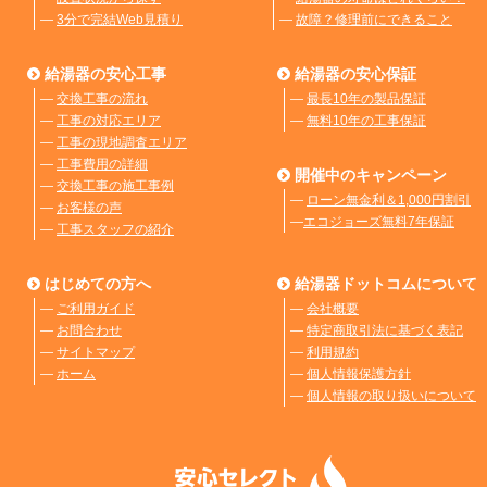
―
3分で完結Web見積り
―
故障？修理前にできること
給湯器の安心工事
給湯器の安心保証
―
交換工事の流れ
―
最長10年の製品保証
―
工事の対応エリア
―
無料10年の工事保証
―
工事の現地調査エリア
―
工事費用の詳細
開催中のキャンペーン
―
交換工事の施工事例
―
ローン無金利＆1,000円割引
―
お客様の声
―
エコジョーズ無料7年保証
―
工事スタッフの紹介
はじめての方へ
給湯器ドットコムについて
―
ご利用ガイド
―
会社概要
―
お問合わせ
―
特定商取引法に基づく表記
―
サイトマップ
―
利用規約
―
ホーム
―
個人情報保護方針
―
個人情報の取り扱いについて