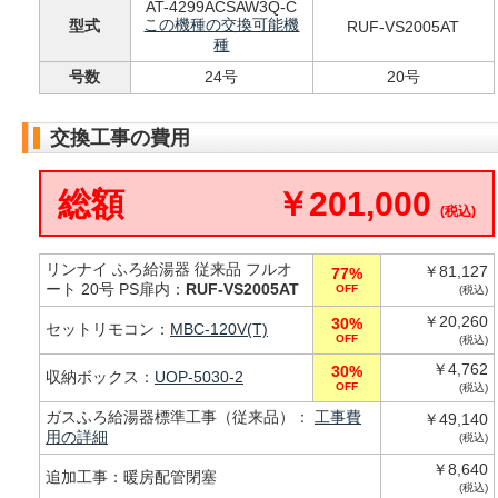
AT-4299ACSAW3Q-C
この機種の交換可能機
型式
RUF-VS2005AT
種
号数
24号
20号
交換工事の費用
総額
￥201,000
(税込)
リンナイ ふろ給湯器 従来品 フルオ
￥81,127
77%
ート 20号 PS扉内：
RUF-VS2005AT
OFF
(税込)
￥20,260
30%
セットリモコン：
MBC-120V(T)
OFF
(税込)
￥4,762
30%
収納ボックス：
UOP-5030-2
OFF
(税込)
ガスふろ給湯器標準工事（従来品）：
工事費
￥49,140
用の詳細
(税込)
￥8,640
追加工事：暖房配管閉塞
(税込)