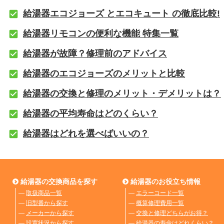
給湯器エコジョーズ とエコキュート の徹底比較!
給湯器リモコンの便利な機能 特集一覧
給湯器が故障？修理前のアドバイス
給湯器のエコジョーズのメリットと比較
給湯器の交換と修理のメリット・デメリットは？
給湯器の平均寿命はどのくらい？
給湯器はどれを選べばいいの？
給湯器の交換商品を探す
給湯器のお役立ち情報
―
取扱商品一覧
―
エラーコード一覧
―
旧型番から探す
―
概算修理費用一覧
―
メーカーから探す
―
交換と修理どちらがお得？
―
設置状況から探す
―
給湯器の寿命はどれくらい？