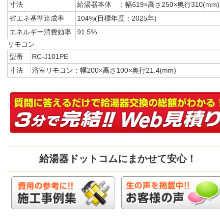
寸法
給湯器本体 ：幅619×高さ250×奥行310(mm)
省エネ基準達成率
104%(目標年度：2025年)
エネルギー消費効率
91.5%
リモコン
型番
RC-J101PE
寸法
浴室リモコン：幅200×高さ100×奥行21.4(mm)
給湯器ドットコムにまかせて安心！