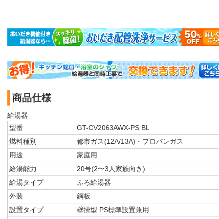
商品仕様
給湯器
型番
GT-CV2063AWX-PS BL
燃料種別
都市ガス(12A/13A)・プロパンガス
用途
家庭用
給湯能力
20号(2〜3人家族向き)
給湯タイプ
ふろ給湯器
外装
鋼板
設置タイプ
壁掛型 PS標準設置兼用