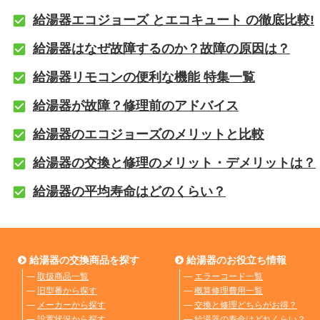
給湯器エコジョーズ とエコキュート の徹底比較!
給湯器はなぜ故障するのか？故障の原因は？
給湯器リモコンの便利な機能 特集一覧
給湯器が故障？修理前のアドバイス
給湯器のエコジョーズのメリットと比較
給湯器の交換と修理のメリット・デメリットは？
給湯器の平均寿命はどのくらい？
給湯器の交換商品を探す
給湯器のお役立ち情報
―
取扱商品一覧
―
エラーコード一覧
―
旧型番から探す
―
概算修理費用一覧
―
メーカーから探す
―
交換と修理どちらがお得？
―
設置状況から探す
―
給湯器の寿命はどれくらい？