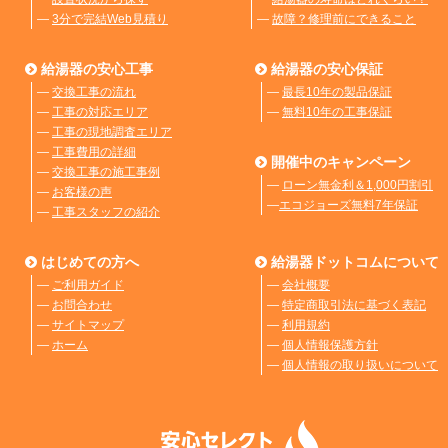
―
3分で完結Web見積り
―
故障？修理前にできること
給湯器の安心工事
給湯器の安心保証
―
交換工事の流れ
―
最長10年の製品保証
―
工事の対応エリア
―
無料10年の工事保証
―
工事の現地調査エリア
―
工事費用の詳細
開催中のキャンペーン
―
交換工事の施工事例
―
ローン無金利＆1,000円割引
―
お客様の声
―
エコジョーズ無料7年保証
―
工事スタッフの紹介
はじめての方へ
給湯器ドットコムについて
―
ご利用ガイド
―
会社概要
―
お問合わせ
―
特定商取引法に基づく表記
―
サイトマップ
―
利用規約
―
ホーム
―
個人情報保護方針
―
個人情報の取り扱いについて