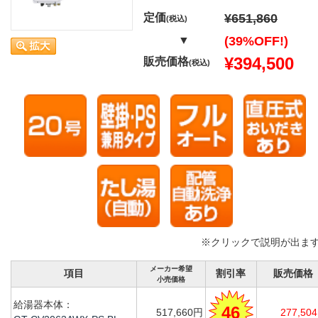
定価
¥651,860
(税込)
▼
(39%OFF!)
¥394,500
販売価格
(税込)
※クリックで説明が出ま
メーカー希望
項目
割引率
販売価格
小売価格
給湯器本体：
46
517,660円
277,50