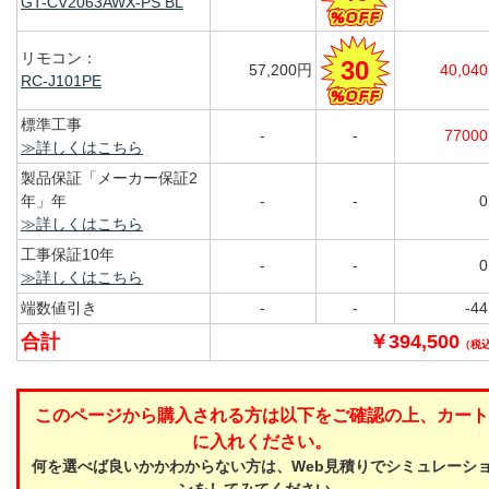
GT-CV2063AWX-PS BL
リモコン：
30
57,200円
40,04
RC-J101PE
標準工事
-
-
7700
≫詳しくはこちら
製品保証「メーカー保証2
年」年
-
-
≫詳しくはこちら
工事保証10年
-
-
≫詳しくはこちら
端数値引き
-
-
-4
合計
￥394,500
（税
このページから購入される方は以下をご確認の上、カート
に入れください。
何を選べば良いかかわからない方は、Web見積りでシミュレーシ