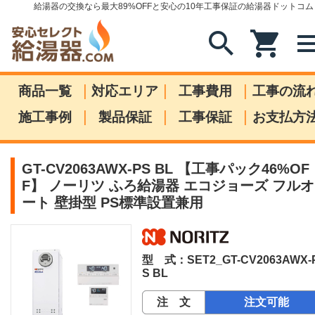
給湯器の交換なら最大89%OFFと安心の10年工事保証の給湯器ドットコム
search
shopping_cart
me
|
|
|
商品一覧
対応エリア
工事費用
工事の流
|
|
|
施工事例
製品保証
工事保証
お支払方
GT-CV2063AWX-PS BL 【工事パック46%OF
F】 ノーリツ ふろ給湯器 エコジョーズ フルオ
ート 壁掛型 PS標準設置兼用
型 式：SET2_GT-CV2063AWX-
S BL
注 文
注文可能