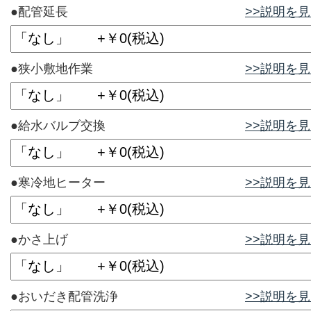
●配管延長
>>説明を
●狭小敷地作業
>>説明を
●給水バルブ交換
>>説明を
●寒冷地ヒーター
>>説明を
●かさ上げ
>>説明を
●おいだき配管洗浄
>>説明を