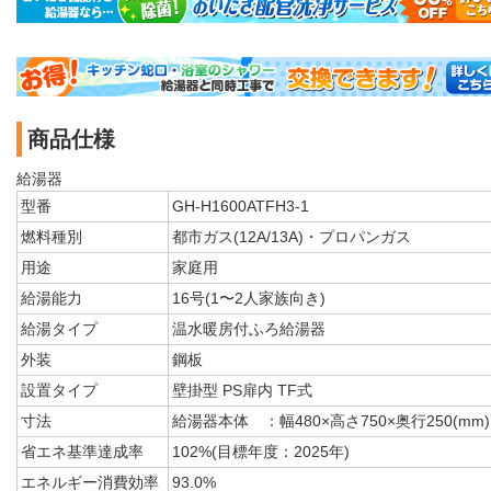
商品仕様
給湯器
型番
GH-H1600ATFH3-1
燃料種別
都市ガス(12A/13A)・プロパンガス
用途
家庭用
給湯能力
16号(1〜2人家族向き)
給湯タイプ
温水暖房付ふろ給湯器
外装
鋼板
設置タイプ
壁掛型 PS扉内 TF式
寸法
給湯器本体 ：幅480×高さ750×奥行250(mm)
省エネ基準達成率
102%(目標年度：2025年)
エネルギー消費効率
93.0%