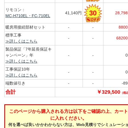
リモコン：
30
41,140円
28,79
MC-H710EL・FC-710EL
暖房用接続部材セット
-
-
880
標準工事
-
-
6820
≫詳しくはこちら
製品保証「7年延長保証キ
ャンペーン」年
-
-
≫詳しくはこちら
工事保証10年
-
-
≫詳しくはこちら
端数値引き
-
-
-8
合計
￥329,500
（税
このページから購入される方は以下をご確認の上、カート
に入れください。
何を選べば良いかかわからない方は、Web見積りでシミュレーシ