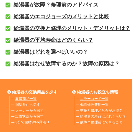
給湯器が故障？修理前のアドバイス
給湯器のエコジョーズのメリットと比較
給湯器の交換と修理のメリット・デメリットは？
給湯器の平均寿命はどのくらい？
給湯器はどれを選べばいいの？
給湯器はなぜ故障するのか？故障の原因は？
給湯器の交換商品を探す
給湯器のお役立ち情報
―
取扱商品一覧
―
エラーコード一覧
―
旧型番から探す
―
概算修理費用一覧
―
メーカーから探す
―
交換と修理どちらがお得？
―
設置状況から探す
―
給湯器の寿命はどれくらい？
―
3分で完結Web見積り
―
故障？修理前にできること