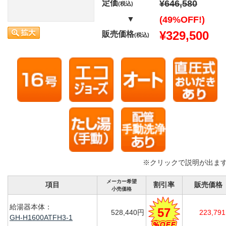
定価
¥646,580
(税込)
▼
(49%OFF!)
¥329,500
販売価格
(税込)
※クリックで説明が出ま
メーカー希望
項目
割引率
販売価格
小売価格
給湯器本体：
57
528,440円
223,79
GH-H1600ATFH3-1