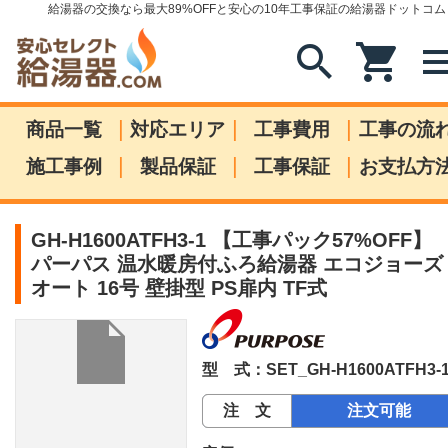
給湯器の交換なら最大89%OFFと安心の10年工事保証の給湯器ドットコム
search
shopping_cart
me
|
|
|
商品一覧
対応エリア
工事費用
工事の流
|
|
|
施工事例
製品保証
工事保証
お支払方
GH-H1600ATFH3-1 【工事パック57%OFF】
パーパス 温水暖房付ふろ給湯器 エコジョーズ
オート 16号 壁掛型 PS扉内 TF式
型 式：SET_GH-H1600ATFH3-
注 文
注文可能