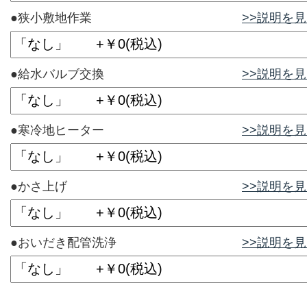
●狭小敷地作業
>>説明を
●給水バルブ交換
>>説明を
●寒冷地ヒーター
>>説明を
●かさ上げ
>>説明を
●おいだき配管洗浄
>>説明を