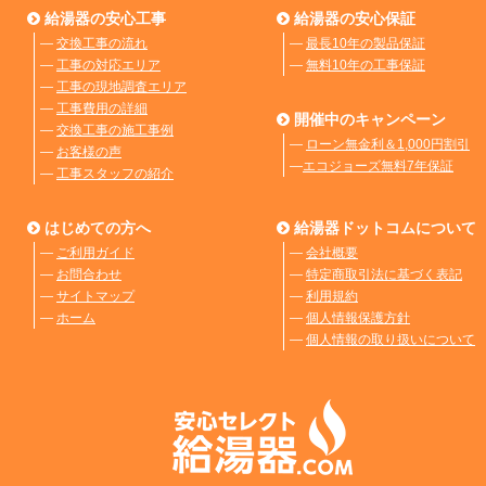
給湯器の安心工事
給湯器の安心保証
―
交換工事の流れ
―
最長10年の製品保証
―
工事の対応エリア
―
無料10年の工事保証
―
工事の現地調査エリア
―
工事費用の詳細
開催中のキャンペーン
―
交換工事の施工事例
―
ローン無金利＆1,000円割引
―
お客様の声
―
エコジョーズ無料7年保証
―
工事スタッフの紹介
はじめての方へ
給湯器ドットコムについて
―
ご利用ガイド
―
会社概要
―
お問合わせ
―
特定商取引法に基づく表記
―
サイトマップ
―
利用規約
―
ホーム
―
個人情報保護方針
―
個人情報の取り扱いについて