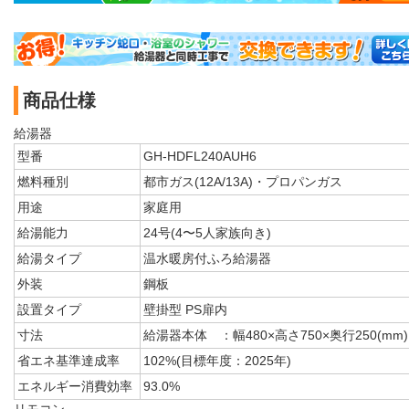
商品仕様
給湯器
型番
GH-HDFL240AUH6
燃料種別
都市ガス(12A/13A)・プロパンガス
用途
家庭用
給湯能力
24号(4〜5人家族向き)
給湯タイプ
温水暖房付ふろ給湯器
外装
鋼板
設置タイプ
壁掛型 PS扉内
寸法
給湯器本体 ：幅480×高さ750×奥行250(mm)
省エネ基準達成率
102%(目標年度：2025年)
エネルギー消費効率
93.0%