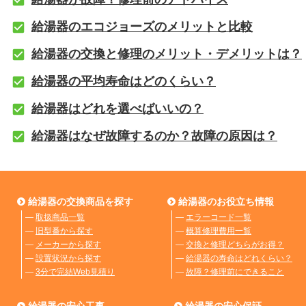
給湯器のエコジョーズのメリットと比較
給湯器の交換と修理のメリット・デメリットは？
給湯器の平均寿命はどのくらい？
給湯器はどれを選べばいいの？
給湯器はなぜ故障するのか？故障の原因は？
給湯器の交換商品を探す
給湯器のお役立ち情報
―
取扱商品一覧
―
エラーコード一覧
―
旧型番から探す
―
概算修理費用一覧
―
メーカーから探す
―
交換と修理どちらがお得？
―
設置状況から探す
―
給湯器の寿命はどれくらい？
―
3分で完結Web見積り
―
故障？修理前にできること
給湯器の安心工事
給湯器の安心保証