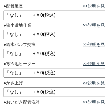
●配管延長
>>説明を
●狭小敷地作業
>>説明を
●給水バルブ交換
>>説明を
●寒冷地ヒーター
>>説明を
●かさ上げ
>>説明を
●おいだき配管洗浄
>>説明を