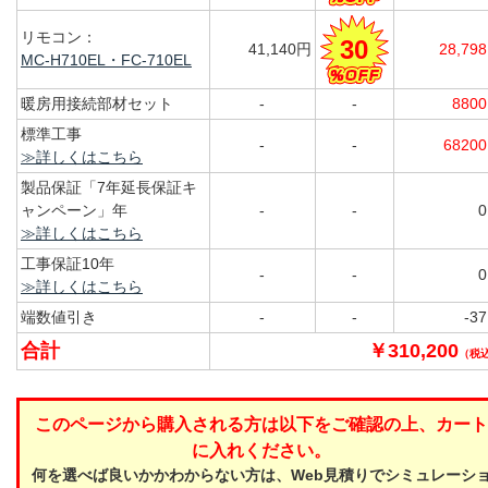
リモコン：
30
41,140円
28,79
MC-H710EL・FC-710EL
暖房用接続部材セット
-
-
880
標準工事
-
-
6820
≫詳しくはこちら
製品保証「7年延長保証キ
ャンペーン」年
-
-
≫詳しくはこちら
工事保証10年
-
-
≫詳しくはこちら
端数値引き
-
-
-3
合計
￥310,200
（税
このページから購入される方は以下をご確認の上、カート
に入れください。
何を選べば良いかかわからない方は、Web見積りでシミュレーシ