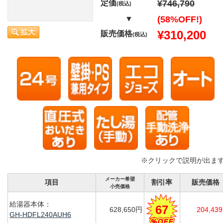
定価
¥746,790
(税込)
▼
(58%OFF!)
¥310,200
販売価格
(税込)
※クリックで説明が出ま
メーカー希望
項目
割引率
販売価格
小売価格
給湯器本体：
67
628,650円
204,43
GH-HDFL240AUH6