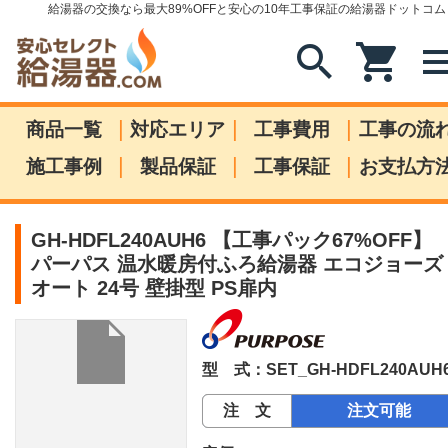
給湯器の交換なら最大89%OFFと安心の10年工事保証の給湯器ドットコム
search
shopping_cart
me
|
|
|
商品一覧
対応エリア
工事費用
工事の流
|
|
|
施工事例
製品保証
工事保証
お支払方
GH-HDFL240AUH6 【工事パック67%OFF】
パーパス 温水暖房付ふろ給湯器 エコジョーズ
オート 24号 壁掛型 PS扉内
型 式：SET_GH-HDFL240AUH
注 文
注文可能