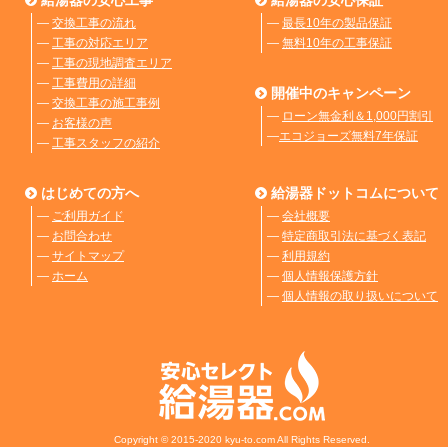
―
交換工事の流れ
―
最長10年の製品保証
―
工事の対応エリア
―
無料10年の工事保証
―
工事の現地調査エリア
―
工事費用の詳細
開催中のキャンペーン
―
交換工事の施工事例
―
ローン無金利＆1,000円割引
―
お客様の声
―
エコジョーズ無料7年保証
―
工事スタッフの紹介
はじめての方へ
給湯器ドットコムについて
―
ご利用ガイド
―
会社概要
―
お問合わせ
―
特定商取引法に基づく表記
―
サイトマップ
―
利用規約
―
ホーム
―
個人情報保護方針
―
個人情報の取り扱いについて
Copyright © 2015-2020 kyu-to.com All Rights Reserved.