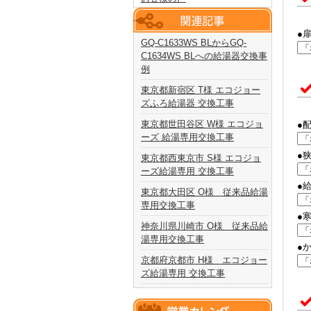
●
GQ-C1633WS BLからGQ-
C1634WS BLへの給湯器交換事
例
東京都新宿区 T様 エコジョー
ズふろ給湯器 交換工事
東京都世田谷区 W様 エコジョ
●
ーズ 給湯専用交換工事
●
東京都西東京市 S様 エコジョ
ーズ給湯専用 交換工事
●
東京都大田区 O様 従来品給湯
専用交換工事
●
神奈川県川崎市 O様 従来品給
湯専用交換工事
●
京都府京都市 H様 エコジョー
ズ給湯専用 交換工事