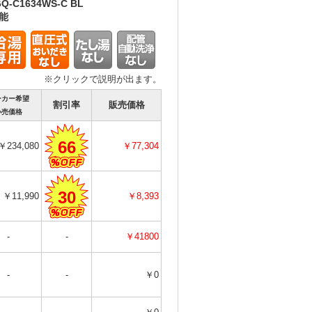
Q-C1634WS-C BL
能
※クリックで説明が出ます。
ーカー希望
割引率
販売価格
小売価格
66
￥234,080
￥77,304
30
￥11,990
￥8,393
-
-
￥41800
-
-
￥0