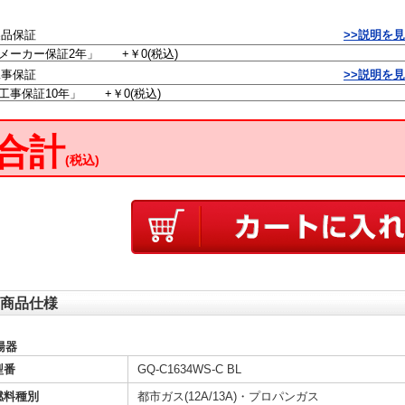
製品保証
>>説明を
工事保証
>>説明を
合計
(税込)
商品仕様
湯器
型番
GQ-C1634WS-C BL
燃料種別
都市ガス(12A/13A)・プロパンガス