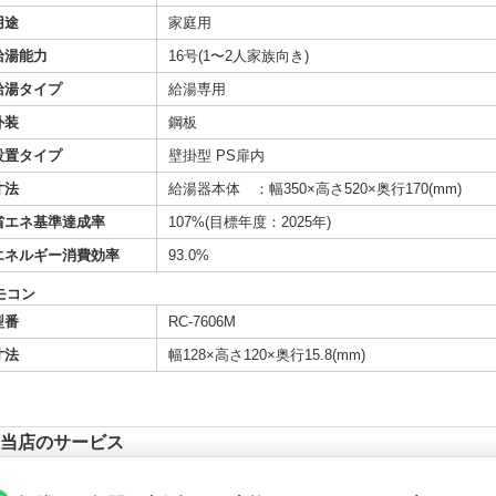
用途
家庭用
給湯能力
16号(1〜2人家族向き)
給湯タイプ
給湯専用
外装
鋼板
設置タイプ
壁掛型 PS扉内
寸法
給湯器本体 ：幅350×高さ520×奥行170(mm)
省エネ基準達成率
107%(目標年度：2025年)
エネルギー消費効率
93.0%
モコン
型番
RC-7606M
寸法
幅128×高さ120×奥行15.8(mm)
当店のサービス