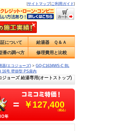
|
サイトマップ
|
ご利用ガイド
|
保証について
給湯器 Ｑ＆Ａ
型番の調べ方
修理費用と比較
用器(エコジョーズ)
>
GQ-C1634WS-C BL
16号 壁掛型 PS扉内
 エコジョーズ 給湯専用(オートストップ)
￥127,400
（税込）