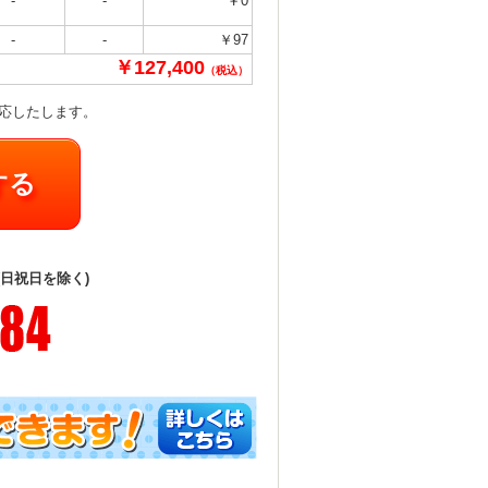
-
-
￥0
-
-
￥97
￥127,400
（税込）
対応したします。
する
(日祝日を除く)