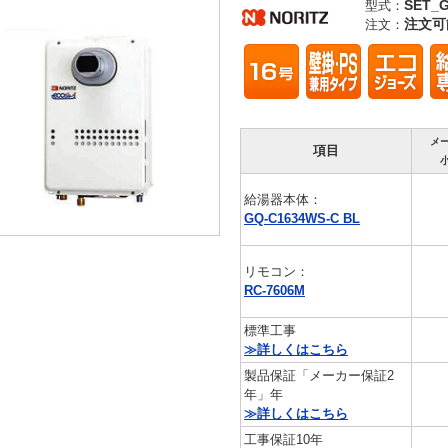
SET_G
型式：
注文可
注文：
メ
項目
給湯器本体：
GQ-C1634WS-C BL
リモコン：
RC-7606M
標準工事
≫詳しくはこちら
製品保証「メーカー保証2
年」年
≫詳しくはこちら
工事保証10年