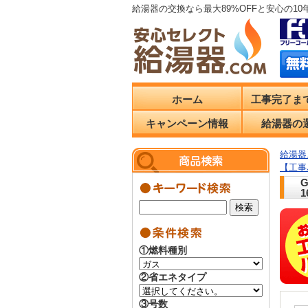
給湯器の交換なら最大89%OFFと安心の1
ホーム
工事完了ま
キャンペーン情報
給湯器の
給湯器.
【工事
①燃料種別
②省エネタイプ
③号数