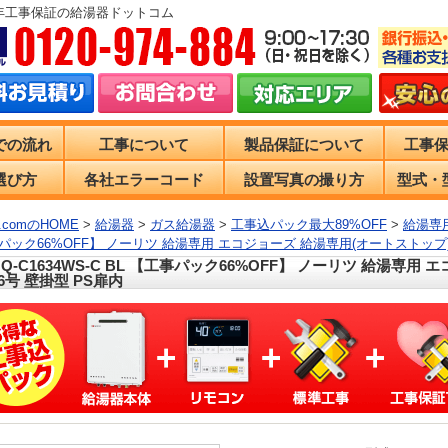
0年工事保証の給湯器ドットコム
での流れ
工事について
製品保証について
工事
選び方
各社エラーコード
設置写真の撮り方
型式・
comのHOME
>
給湯器
>
ガス給湯器
>
工事込パック最大89%OFF
>
給湯専
パック66%OFF】 ノーリツ 給湯専用 エコジョーズ 給湯専用(オートストップ) 
GQ-C1634WS-C BL 【工事パック66%OFF】 ノーリツ 給湯専用
16号 壁掛型 PS扉内