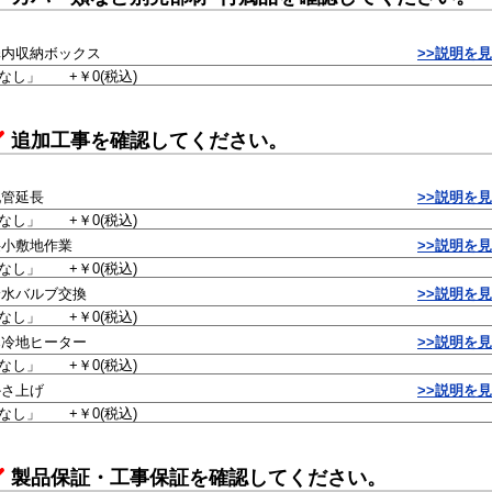
扉内収納ボックス
>>説明を
追加工事を確認してください。
配管延長
>>説明を
狭小敷地作業
>>説明を
給水バルブ交換
>>説明を
寒冷地ヒーター
>>説明を
かさ上げ
>>説明を
製品保証・工事保証を確認してください。