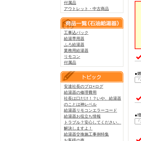
付属品
アウトレット・中古商品
工事込パック
給湯専用器
ふろ給湯器
業務用給湯器
リモコン
付属品
●
安達社長のプロ×ログ
給湯器の修理費用
社長は口だけ！？いや、給湯器
のことは神レベル
給湯器リモコンエラーコード
●
給湯器お役立ち情報
トラブル？安心してください、
解決しますよ！
給湯器交換施工事例特集
お客様の声