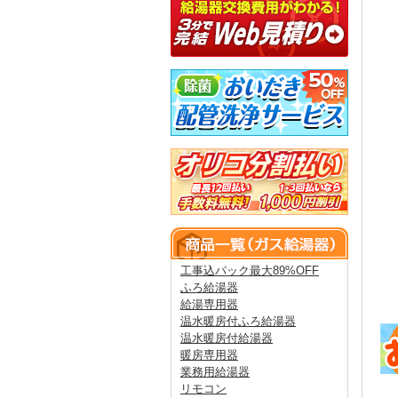
工事込パック最大89%OFF
ふろ給湯器
給湯専用器
温水暖房付ふろ給湯器
温水暖房付給湯器
暖房専用器
業務用給湯器
リモコン