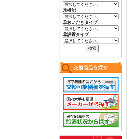
④機能
⑤おいだきタイプ
⑥設置タイプ