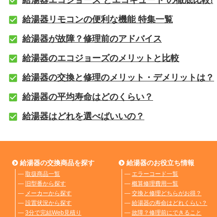
給湯器リモコンの便利な機能 特集一覧
給湯器が故障？修理前のアドバイス
給湯器のエコジョーズのメリットと比較
給湯器の交換と修理のメリット・デメリットは？
給湯器の平均寿命はどのくらい？
給湯器はどれを選べばいいの？
給湯器の交換商品を探す
給湯器のお役立ち情報
―
取扱商品一覧
―
エラーコード一覧
―
旧型番から探す
―
概算修理費用一覧
―
メーカーから探す
―
交換と修理どちらがお得？
―
設置状況から探す
―
給湯器の寿命はどれくらい？
―
3分で完結Web見積り
―
故障？修理前にできること