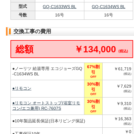
型式
GQ-C1633WS BL
GQ-C1634WS BL
号数
16号
16号
交換工事の費用
総額
￥134,000
(税込)
67%割
●ノーリツ 給湯専用 エコジョーズGQ
￥61,719
引
-C1634WS BL
(税込)
OFF
30%割
￥7,629
●リモコン
引
(税込)
OFF
30%割
●リモコン オートストップ(浴室リモ
￥9,310
引
コン/エコ兼用) RC-7607S
(税込)
OFF
￥16,363
●10年製品延長保証(日本リビング保証)
(税込)
￥0
●工事保証10年