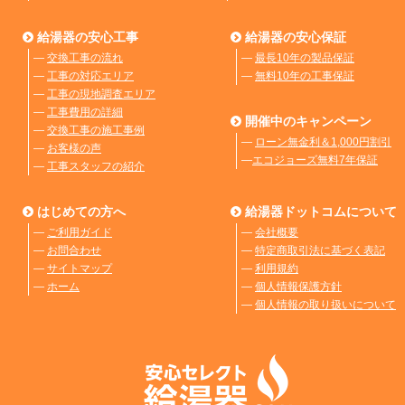
給湯器の安心工事
給湯器の安心保証
―
交換工事の流れ
―
最長10年の製品保証
―
工事の対応エリア
―
無料10年の工事保証
―
工事の現地調査エリア
―
工事費用の詳細
開催中のキャンペーン
―
交換工事の施工事例
―
ローン無金利＆1,000円割引
―
お客様の声
―
エコジョーズ無料7年保証
―
工事スタッフの紹介
はじめての方へ
給湯器ドットコムについて
―
ご利用ガイド
―
会社概要
―
お問合わせ
―
特定商取引法に基づく表記
―
サイトマップ
―
利用規約
―
ホーム
―
個人情報保護方針
―
個人情報の取り扱いについて