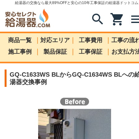
給湯器の交換なら最大89%OFFと安心の10年工事保証の給湯器ドットコム
search
shopping_cart
me
|
|
|
商品一覧
対応エリア
工事費用
工事の流
|
|
|
施工事例
製品保証
工事保証
お支払方
GQ-C1633WS BLからGQ-C1634WS BLへの
湯器交換事例