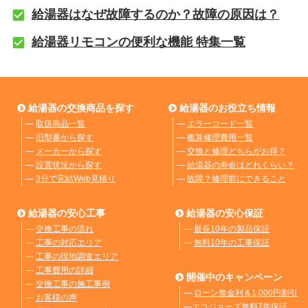
給湯器はなぜ故障するのか？故障の原因は？
給湯器リモコンの便利な機能 特集一覧
給湯器の交換商品を探す
給湯器のお役立ち情報
―
取扱商品一覧
―
エラーコード一覧
―
旧型番から探す
―
概算修理費用一覧
―
メーカーから探す
―
交換と修理どちらがお得？
―
設置状況から探す
―
給湯器の寿命はどれくらい？
―
3分で完結Web見積り
―
故障？修理前にできること
給湯器の安心工事
給湯器の安心保証
―
交換工事の流れ
―
最長10年の製品保証
―
工事の対応エリア
―
無料10年の工事保証
―
工事の現地調査エリア
―
工事費用の詳細
開催中のキャンペーン
―
交換工事の施工事例
―
ローン無金利＆1,000円割引
―
お客様の声
―
エコジョーズ無料7年保証