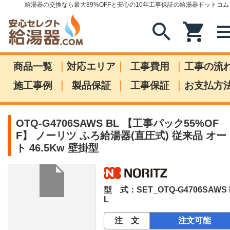
給湯器の交換なら最大89%OFFと安心の10年工事保証の給湯器ドットコム
search
shopping_cart
me
|
|
|
商品一覧
対応エリア
工事費用
工事の流
|
|
|
施工事例
製品保証
工事保証
お支払方
OTQ-G4706SAWS BL 【工事パック55%OF
F】 ノーリツ ふろ給湯器(直圧式) 従来品 オー
ト 46.5Kw 壁掛型
型 式：SET_OTQ-G4706SAWS 
L
注 文
注文可能