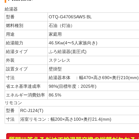
給湯器
型番
OTQ-G4706SAWS BL
燃料種別
石油（灯油）
用途
家庭用
給湯能力
46.5Kw(4〜5人家族向き)
給湯タイプ
ふろ給湯器(直圧式)
外装
ステンレス
設置タイプ
壁掛型
寸法
給湯器本体 ：幅470×高さ690×奥行210(mm)
省エネ基準達成率
98%(目標年度：2025年)
エネルギー消費効率
86.5%
リモコン
型番
RC-J124(T)
寸法
浴室リモコン：幅200×高さ100×奥行21.4(mm)