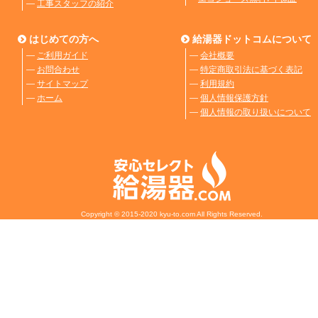
―
工事スタッフの紹介
はじめての方へ
給湯器ドットコムについて
―
ご利用ガイド
―
会社概要
―
お問合わせ
―
特定商取引法に基づく表記
―
サイトマップ
―
利用規約
―
ホーム
―
個人情報保護方針
―
個人情報の取り扱いについて
Copyright © 2015-2020 kyu-to.com All Rights Reserved.