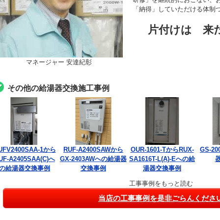
「納得」していただける体制
片付けは 来
マネージャー 安達紀彰
その他の給湯器交換施工事例
UFV2400SAA-1から
RUF-A2400SAWから
OUR-1601-TからRUX-
GS-2
UF-A2405SAA(C)へ
GX-2403AWへの給湯器
SA1616T-L(A)-Eへの給
の給湯器交換事例
交換事例
湯器交換事例
工事事例をもっと読む
当店の工事事例を是非ごらんくださ