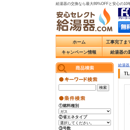
給湯器の交換なら最大89%OFFと安心の1
ホーム
工事完了ま
キャンペーン情報
給湯器の
給湯器.
T
①燃料種別
②省エネタイプ
③号数