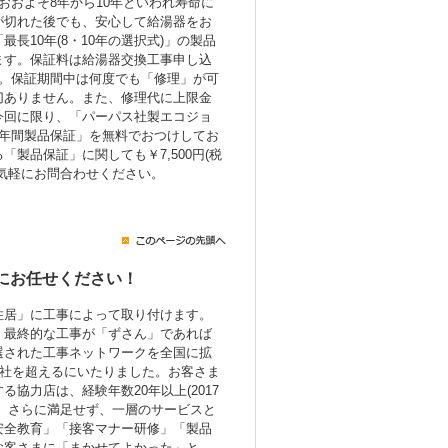
おおよそ8年から10年といわれ寿命に
が切れた後でも、安心して給湯器をお
長10年(8・10年の選択式)」の製品
ます。保証料は給湯器交換工事申し込
み。保証期間中は何度でも「修理」が可
切ありません。また、修理代に上限金
今回に限り、「パーパス社製エコジョ
7年間製品保証」を無料でおつけしてお
製品保証」に関しても￥7,500円(税
気軽にお問合わせください。
にお任せください！
住居」に工事によって取り付けます。
、最終的な工事が「ずさん」であれば
選された工事ネットワークを全国に拡
0社を超えるにいたりました。お客さま
協力店は、経験年数20年以上(2017
。さらに満足せず、一層のサービスと
安全教育」「接客マナー研修」「製品
お客さまに「まかせてよかった」と