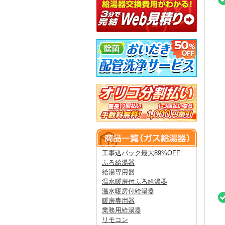
工事込パック最大89%OFF
ふろ給湯器
給湯専用器
温水暖房付ふろ給湯器
温水暖房付給湯器
暖房専用器
業務用給湯器
リモコン