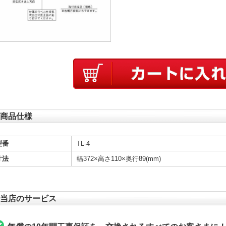
商品仕様
型番
TL-4
寸法
幅372×高さ110×奥行89(mm)
当店のサービス