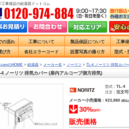
0年工事保証の給湯器ドットコム
での流れ
工事について
製品保証について
工事
選び方
各社エラーコード
設置写真の撮り方
型式・
comのHOME
>
給湯器
>
メーカー名
>
ノーリツ
>
TL-4 ノーリツ 排気カバ
L-4 ノーリツ 排気カバー (扉内アルコーブ側方排気)
TL-4
型式：
注文可
注文：
メーカー小売価格 : ¥23,980
(税込)
30%
OFF!
販売価格