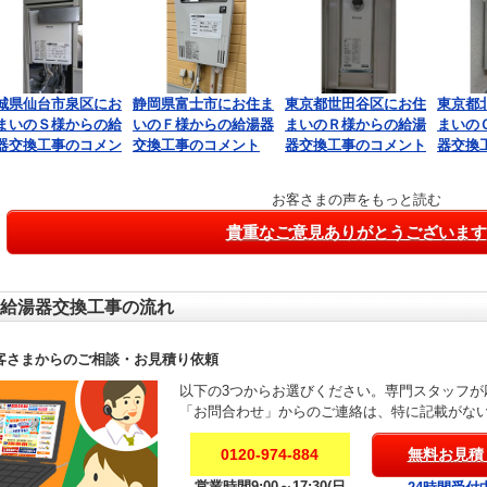
城県仙台市泉区にお
静岡県富士市にお住ま
東京都世田谷区にお住
東京都
まいのＳ様からの給
いのＦ様からの給湯器
まいのＲ様からの給湯
まいの
器交換工事のコメン
交換工事のコメント
器交換工事のコメント
器交換
お客さまの声をもっと読む
貴重なご意見ありがとうございます
給湯器交換工事の流れ
客さまからのご相談・お見積り依頼
以下の3つからお選びください。専門スタッフが
「お問合わせ」からのご連絡は、特に記載がな
0120-974-884
無料お見積
営業時間9:00～17:30(日