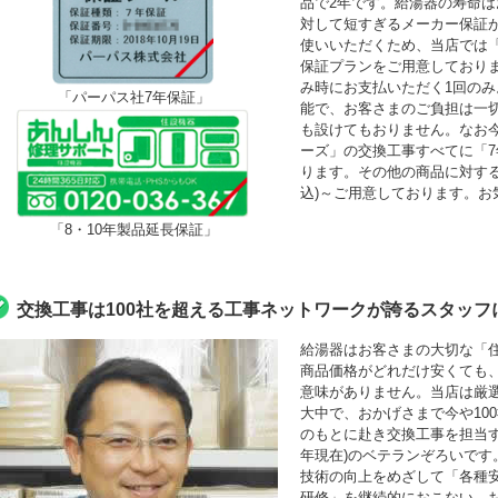
品で2年です。給湯器の寿命は
対して短すぎるメーカー保証
使いいただくため、当店では「最
保証プランをご用意しており
み時にお支払いただく1回の
「パーパス社7年保証」
能で、お客さまのご負担は一
も設けてもおりません。なお
ーズ」の交換工事すべてに「
ります。その他の商品に対する「
込)～ご用意しております。お
「8・10年製品延長保証」
交換工事は100社を超える工事ネットワークが誇るスタッフ
給湯器はお客さまの大切な「
商品価格がどれだけ安くても
意味がありません。当店は厳
大中で、おかげさまで今や10
のもとに赴き交換工事を担当する
年現在)のベテランぞろいです
技術の向上をめざして「各種
研修」を継続的におこない、