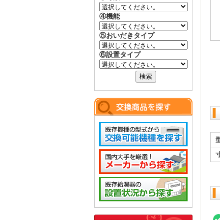
④機能
⑤おいだきタイプ
⑥設置タイプ