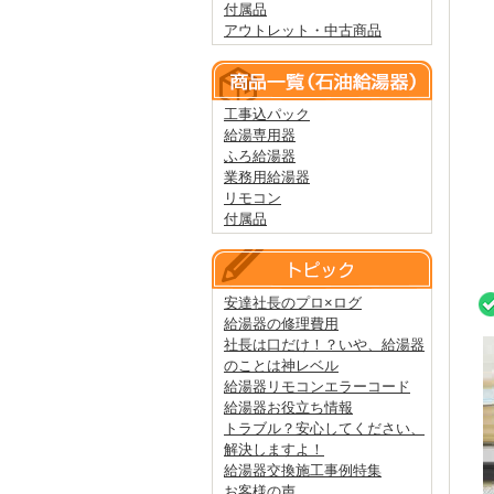
付属品
アウトレット・中古商品
工事込パック
給湯専用器
ふろ給湯器
業務用給湯器
リモコン
付属品
安達社長のプロ×ログ
給湯器の修理費用
社長は口だけ！？いや、給湯器
のことは神レベル
給湯器リモコンエラーコード
給湯器お役立ち情報
トラブル？安心してください、
解決しますよ！
給湯器交換施工事例特集
お客様の声