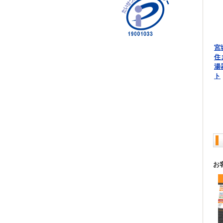
宮
住
湯
ト
お