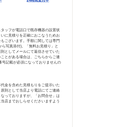
中
24時間受付中
スタッフが電話口で既存機器の設置状
さいに見積りを正確におこなうためお
合もございます。手順に関しては専門
から写真添付)。「無料お見積り」と
原則としてメールにて返信させていた
いことがある場合は、ごちらからご連
番号記載が必須になっておりませんの
事代金を含めた見積もりをご提示いた
、原則として当店より電話にてご連絡
となっておりますが、「お問合せ」は
に当店までおしらせくださいますよう