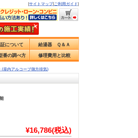
|
サイトマップ
|
ご利用ガイド
|
保証について
給湯器 Ｑ＆Ａ
型番の調べ方
修理費用と比較
ー (扉内アルコーブ側方排気)
能
¥16,786(税込)