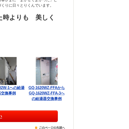
づくりに日々とりくんでいます。
た時よりも 美しく
002W-1への給湯
GQ-1620WZ-FFAから
器交換事例
GQ-1620WZ-FFA-3へ
の給湯器交換事例
い