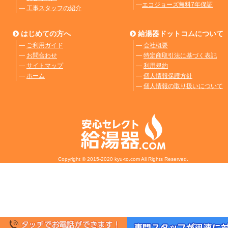
―
エコジョーズ無料7年保証
―
工事スタッフの紹介
はじめての方へ
給湯器ドットコムについて
―
ご利用ガイド
―
会社概要
―
お問合わせ
―
特定商取引法に基づく表記
―
サイトマップ
―
利用規約
―
ホーム
―
個人情報保護方針
―
個人情報の取り扱いについて
Copyright © 2015-2020 kyu-to.com All Rights Reserved.