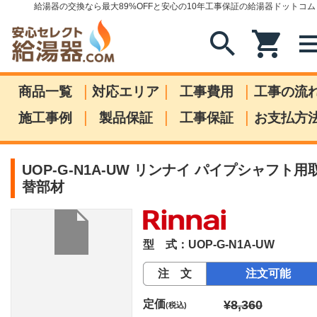
給湯器の交換なら最大89%OFFと安心の10年工事保証の給湯器ドットコム
search
shopping_cart
me
|
|
|
商品一覧
対応エリア
工事費用
工事の流
|
|
|
施工事例
製品保証
工事保証
お支払方
UOP-G-N1A-UW リンナイ パイプシャフト用
替部材
型 式：UOP-G-N1A-UW
注 文
注文可能
定価
¥8,360
(税込)