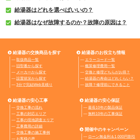
給湯器はどれを選べばいいの？
給湯器はなぜ故障するのか？故障の原因は？
給湯器の交換商品を探す
給湯器のお役立ち情報
―
取扱商品一覧
―
エラーコード一覧
―
旧型番から探す
―
概算修理費用一覧
―
メーカーから探す
―
交換と修理どちらがお得？
―
設置状況から探す
―
給湯器の寿命はどれくらい？
―
3分で完結Web見積り
―
故障？修理前にできること
給湯器の安心工事
給湯器の安心保証
―
交換工事の流れ
―
最長10年の製品保証
―
工事の対応エリア
―
無料10年の工事保証
―
工事の現地調査エリア
―
工事費用の詳細
開催中のキャンペーン
―
交換工事の施工事例
―
ローン無金利＆1,000円割引
―
お客様の声