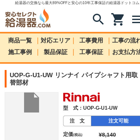
給湯器の交換なら最大89%OFFと安心の10年工事保証の給湯器ドットコム
search
shopping_cart
me
|
|
|
商品一覧
対応エリア
工事費用
工事の流
|
|
|
施工事例
製品保証
工事保証
お支払方
UOP-G-U1-UW リンナイ パイプシャフト用取
替部材
型 式：UOP-G-U1-UW
注 文
注文可能
定価
¥8,140
(税込)