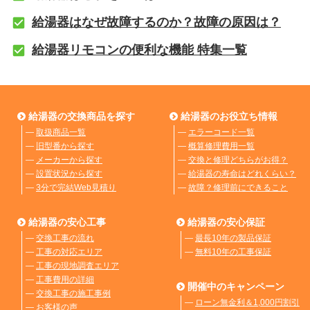
給湯器はなぜ故障するのか？故障の原因は？
給湯器リモコンの便利な機能 特集一覧
給湯器の交換商品を探す
給湯器のお役立ち情報
―
取扱商品一覧
―
エラーコード一覧
―
旧型番から探す
―
概算修理費用一覧
―
メーカーから探す
―
交換と修理どちらがお得？
―
設置状況から探す
―
給湯器の寿命はどれくらい？
―
3分で完結Web見積り
―
故障？修理前にできること
給湯器の安心工事
給湯器の安心保証
―
交換工事の流れ
―
最長10年の製品保証
―
工事の対応エリア
―
無料10年の工事保証
―
工事の現地調査エリア
―
工事費用の詳細
開催中のキャンペーン
―
交換工事の施工事例
―
ローン無金利＆1,000円割引
―
お客様の声