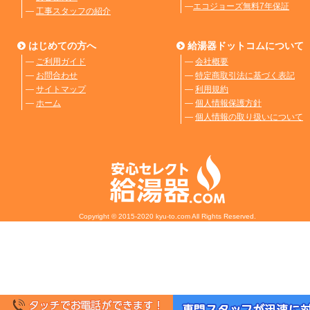
―
エコジョーズ無料7年保証
―
工事スタッフの紹介
はじめての方へ
給湯器ドットコムについて
―
ご利用ガイド
―
会社概要
―
お問合わせ
―
特定商取引法に基づく表記
―
サイトマップ
―
利用規約
―
ホーム
―
個人情報保護方針
―
個人情報の取り扱いについて
Copyright © 2015-2020 kyu-to.com All Rights Reserved.