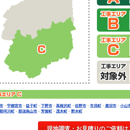
市
・
宇都宮市
・
益子町
・
下野市
・
高根沢町
・
佐野市
・
市貝町
・
鹿沼市
・
小山
那珂川町
・
那須烏山市
・
芳賀町
・
茂木町
・
野木町
現地調査・お見積りのご依頼は