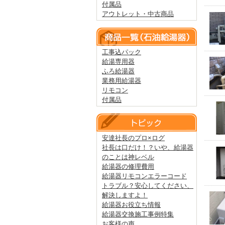
付属品
アウトレット・中古商品
工事込パック
給湯専用器
ふろ給湯器
業務用給湯器
リモコン
付属品
安達社長のプロ×ログ
社長は口だけ！？いや、給湯器
のことは神レベル
給湯器の修理費用
給湯器リモコンエラーコード
トラブル？安心してください、
解決しますよ！
給湯器お役立ち情報
給湯器交換施工事例特集
お客様の声