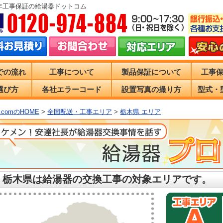
0年工事保証の給湯器ドットコム
での流れ
工事について
製品保証について
工事
選び方
各社エラーコード
設置写真の撮り方
型式・
comのHOME
>
全国配送・工事エリア
>
栃木県 エリア
 栃木県は給湯器の交換工事の対象エリアです。