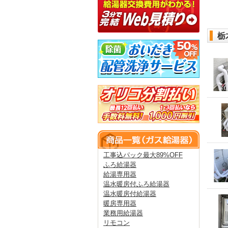
栃
工事込パック最大89%OFF
ふろ給湯器
給湯専用器
温水暖房付ふろ給湯器
温水暖房付給湯器
暖房専用器
業務用給湯器
リモコン