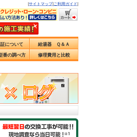
|
サイトマップ
|
ご利用ガイド
|
保証について
給湯器 Ｑ＆Ａ
型番の調べ方
修理費用と比較