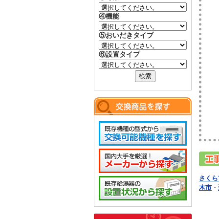
④機能
⑤おいだきタイプ
⑥設置タイプ
さくら
木市
・