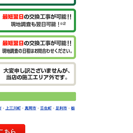
市
・
上三川町
・
真岡市
・
壬生町
・
足利市
・
栃
こちら