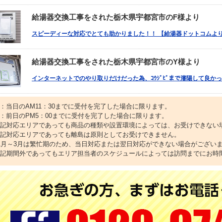
給湯器交換工事をされた栃木県宇都宮市のF様より
スピーディーな対応でとても助かりました！！ 【給湯器ドットコムより
給湯器交換工事をされた栃木県宇都宮市のY様より
インターネットでのやり取りだけだった為、ｺｳｼﾞﾋﾞまで瀋陽して良か
1：当日のAM11：30までに受付を完了した場合に限ります。
2：前日のPM5：00までに受付を完了した場合に限ります。
上記対応エリアであっても商品の種類や設置環境によっては、お受けできない
上記対応エリアであっても離島は原則としてお受けできません。
11月～3月は繁忙期のため、当日対応または翌日対応ができない場合がござい
上記期間外であってもエリア担当者のスケジュールによっては訪問までにお時