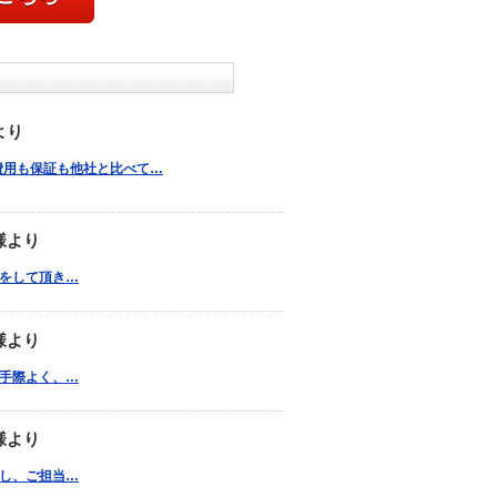
より
費用も保証も他社と比べて…
様より
対応をして頂き…
様より
事は手際よく、…
様より
依頼し、ご担当…