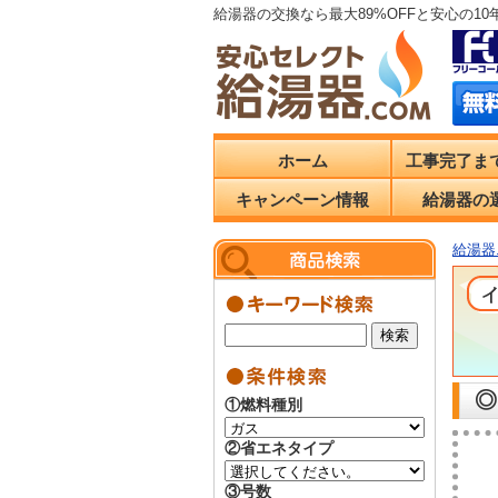
給湯器の交換なら最大89%OFFと安心の1
ホーム
工事完了ま
キャンペーン情報
給湯器の
給湯器.
◎
①燃料種別
②省エネタイプ
③号数