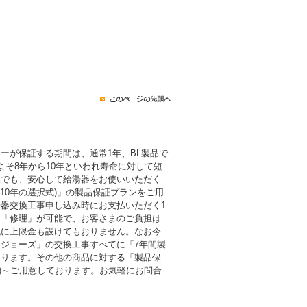
ーが保証する期間は、通常1年、BL製品で
よそ8年から10年といわれ寿命に対して短
後でも、安心して給湯器をお使いいただく
・10年の選択式)」の製品保証プランをご用
器交換工事申し込み時にお支払いただく1
も「修理」が可能で、お客さまのご負担は
代に上限金も設けてもおりません。なお今
ジョーズ」の交換工事すべてに「7年間製
おります。その他の商品に対する「製品保
税込)～ご用意しております。お気軽にお問合