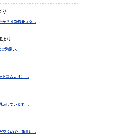
より
か？ 4 ②営業スタ…
様より
りにご満足い…
ットコムより】 …
満足しています …
ほど空くので 前日に…