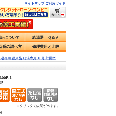
|
サイトマップ
|
ご利用ガイド
|
保証について
給湯器 Ｑ＆Ａ
型番の調べ方
修理費用と比較
ス 給湯専用 従来品 給湯専用 16号 壁掛型
600F-1
能
※クリックで説明が出ます。
込)