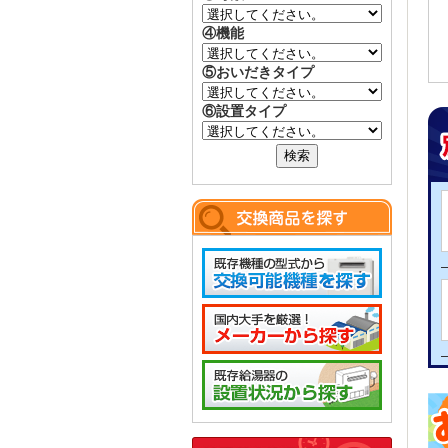
④機能
⑤おいだきタイプ
⑥設置タイプ