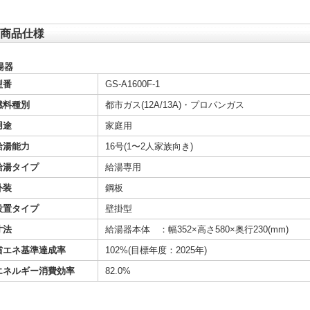
商品仕様
湯器
型番
GS-A1600F-1
燃料種別
都市ガス(12A/13A)・プロパンガス
用途
家庭用
給湯能力
16号(1〜2人家族向き)
給湯タイプ
給湯専用
外装
鋼板
設置タイプ
壁掛型
寸法
給湯器本体 ：幅352×高さ580×奥行230(mm)
省エネ基準達成率
102%(目標年度：2025年)
エネルギー消費効率
82.0%