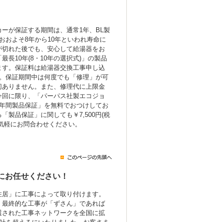
ーが保証する期間は、通常1年、BL製
おおよそ8年から10年といわれ寿命に
が切れた後でも、安心して給湯器をお
長10年(8・10年の選択式)」の製品
ます。保証料は給湯器交換工事申し込
み。保証期間中は何度でも「修理」が可
切ありません。また、修理代に上限金
今回に限り、「パーパス社製エコジョ
7年間製品保証」を無料でおつけしてお
製品保証」に関しても￥7,500円(税
気軽にお問合わせください。
にお任せください！
住居」に工事によって取り付けます。
、最終的な工事が「ずさん」であれば
選された工事ネットワークを全国に拡