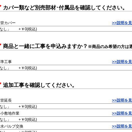
カバー類など別売部材･付属品を確認してください。
配管カバー
>>説明を
商品と一緒に工事を申込みますか？
※商品のみ希望の方は
標準工事
>>説明を
追加工事を確認してください。
配管延長
>>説明を
狭小敷地作業
>>説明を
給水バルブ交換
>>説明を