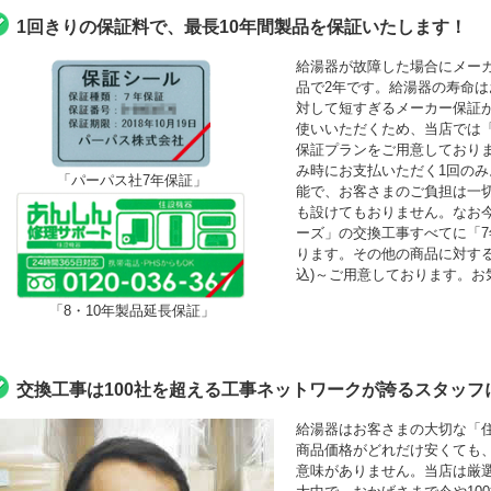
1回きりの保証料で、最長10年間製品を保証いたします！
給湯器が故障した場合にメーカ
品で2年です。給湯器の寿命は
対して短すぎるメーカー保証
使いいただくため、当店では「最
保証プランをご用意しており
み時にお支払いただく1回の
「パーパス社7年保証」
能で、お客さまのご負担は一
も設けてもおりません。なお
ーズ」の交換工事すべてに「
ります。その他の商品に対する「
込)～ご用意しております。お
「8・10年製品延長保証」
交換工事は100社を超える工事ネットワークが誇るスタッフ
給湯器はお客さまの大切な「
商品価格がどれだけ安くても
意味がありません。当店は厳