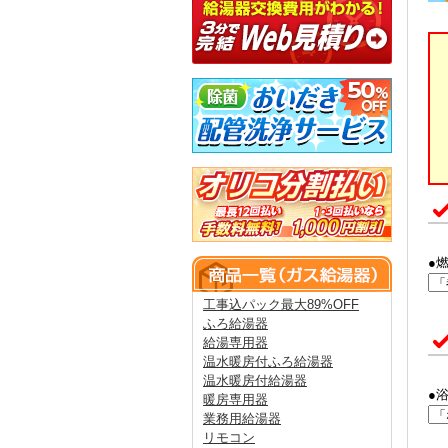
●
工事込パック最大89%OFF
ふろ給湯器
給湯専用器
温水暖房付ふろ給湯器
温水暖房付給湯器
●
暖房専用器
業務用給湯器
リモコン