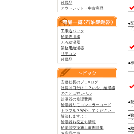
付属品
アウトレット・中古商品
●
工事込パック
給湯専用器
ふろ給湯器
業務用給湯器
リモコン
付属品
●
安達社長のプロ×ログ
社長は口だけ！？いや、給湯器
のことは神レベル
給湯器の修理費用
●
給湯器リモコンエラーコード
トラブル？安心してください、
●
解決しますよ！
給湯器お役立ち情報
給湯器交換施工事例特集
●
お客様の声