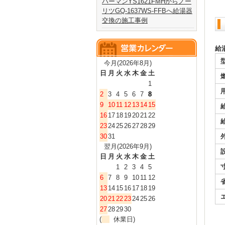
ハーマンYS1621FMHからノー
リツGQ-1637WS-FFBへ給湯器
交換の施工事例
給
今月(2026年8月)
日
月
火
水
木
金
土
1
2
3
4
5
6
7
8
9
10
11
12
13
14
15
16
17
18
19
20
21
22
23
24
25
26
27
28
29
30
31
翌月(2026年9月)
日
月
火
水
木
金
土
1
2
3
4
5
6
7
8
9
10
11
12
13
14
15
16
17
18
19
20
21
22
23
24
25
26
27
28
29
30
(
休業日)