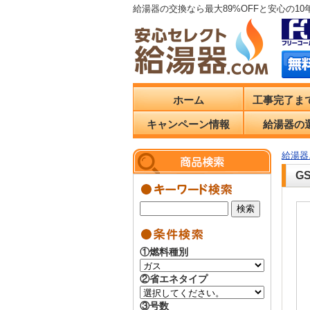
給湯器の交換なら最大89%OFFと安心の1
ホーム
工事完了ま
キャンペーン情報
給湯器の
給湯器.
G
①燃料種別
②省エネタイプ
③号数