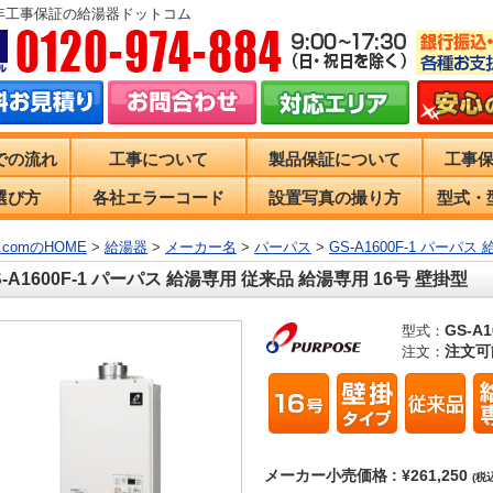
0年工事保証の給湯器ドットコム
での流れ
工事について
製品保証について
工事
選び方
各社エラーコード
設置写真の撮り方
型式・
comのHOME
>
給湯器
>
メーカー名
>
パーパス
>
GS-A1600F-1 パーパ
S-A1600F-1 パーパス 給湯専用 従来品 給湯専用 16号 壁掛型
GS-A1
型式：
注文可
注文：
メーカー小売価格 : ¥261,250
(税