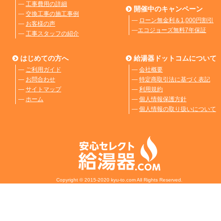
―
工事費用の詳細
開催中のキャンペーン
―
交換工事の施工事例
―
ローン無金利＆1,000円割引
―
お客様の声
―
エコジョーズ無料7年保証
―
工事スタッフの紹介
はじめての方へ
給湯器ドットコムについて
―
ご利用ガイド
―
会社概要
―
お問合わせ
―
特定商取引法に基づく表記
―
サイトマップ
―
利用規約
―
ホーム
―
個人情報保護方針
―
個人情報の取り扱いについて
Copyright © 2015-2020 kyu-to.com All Rights Reserved.