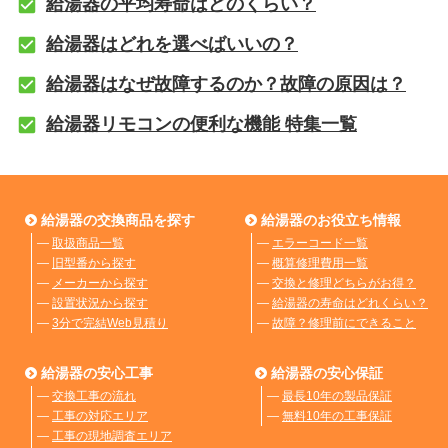
給湯器の平均寿命はどのくらい？
給湯器はどれを選べばいいの？
給湯器はなぜ故障するのか？故障の原因は？
給湯器リモコンの便利な機能 特集一覧
給湯器の交換商品を探す
給湯器のお役立ち情報
―
取扱商品一覧
―
エラーコード一覧
―
旧型番から探す
―
概算修理費用一覧
―
メーカーから探す
―
交換と修理どちらがお得？
―
設置状況から探す
―
給湯器の寿命はどれくらい？
―
3分で完結Web見積り
―
故障？修理前にできること
給湯器の安心工事
給湯器の安心保証
―
交換工事の流れ
―
最長10年の製品保証
―
工事の対応エリア
―
無料10年の工事保証
―
工事の現地調査エリア