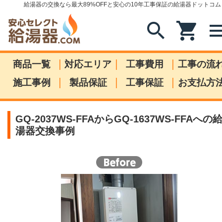
給湯器の交換なら最大89%OFFと安心の10年工事保証の給湯器ドットコム
search
shopping_cart
me
|
|
|
商品一覧
対応エリア
工事費用
工事の流
|
|
|
施工事例
製品保証
工事保証
お支払方
GQ-2037WS-FFAからGQ-1637WS-FFAへの
湯器交換事例