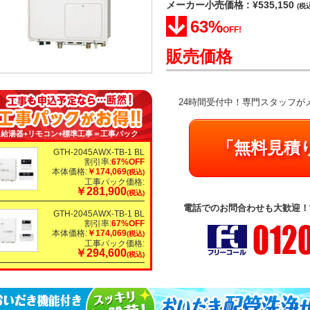
メーカー小売価格 : ¥535,150
(税
63%
OFF!
販売価格
24時間受付中！専門スタッフが
給湯器+リモコン+標準工事＝工事パック
「無料見積
GTH-2045AWX-TB-1 BL
割引率:
67%OFF
本体価格:
￥174,069
(税込)
工事パック価格:
￥281,900
(税込)
電話でのお問合わせも大歓迎！営業
GTH-2045AWX-TB-1 BL
割引率:
67%OFF
本体価格:
￥174,069
(税込)
工事パック価格:
￥294,600
(税込)