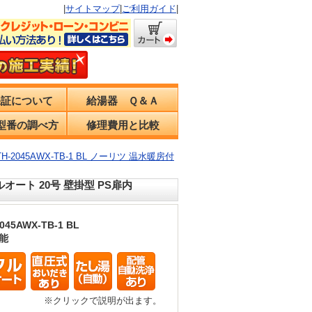
|
サイトマップ
|
ご利用ガイド
|
保証について
給湯器 Ｑ＆Ａ
型番の調べ方
修理費用と比較
TH-2045AWX-TB-1 BL ノーリツ 温水暖房付
ルオート 20号 壁掛型 PS扉内
045AWX-TB-1 BL
能
※クリックで説明が出ます。