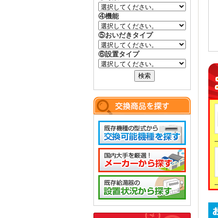
④機能
⑤おいだきタイプ
⑥設置タイプ