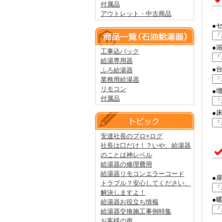
付属品
アウトレット・中古商品
●
●
工事込パック
給湯専用器
●
ふろ給湯器
業務用給湯器
リモコン
●
付属品
●
安達社長のプロ×ログ
社長は口だけ！？いや、給湯器
のことは神レベル
給湯器の修理費用
給湯器リモコンエラーコード
●
トラブル？安心してください、
解決しますよ！
●
給湯器お役立ち情報
給湯器交換施工事例特集
お客様の声