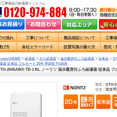
0年工事保証の給湯器ドットコム
での流れ
工事について
製品保証について
工事
選び方
各社エラーコード
設置写真の撮り方
型式・
comのHOME
>
給湯器
>
ガス給湯器
>
温水暖房付ふろ給湯器
>
従来品
>
G
湯器 従来品 フルオート 20号 壁掛型 PS扉内
GTH-2045AWX-TB-1 BL ノーリツ 温水暖房付ふろ給湯器 従来品 フ
GTH-2
型式：
注文可
注文：