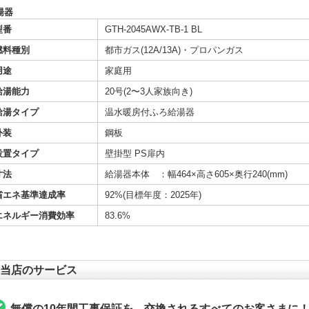
湯器
型番
GTH-2045AWX-TB-1 BL
燃料種別
都市ガス(12A/13A)・プロパンガス
用途
家庭用
給湯能力
20号(2〜3人家族向き)
給湯タイプ
温水暖房付ふろ給湯器
外装
鋼板
設置タイプ
壁掛型 PS扉内
寸法
給湯器本体 ：幅464×高さ605×奥行240(mm)
省エネ基準達成率
92%(目標年度：2025年)
エネルギー消費効率
83.6%
当店のサービス
無償の10年間工事保証を、交換されるすべてのお客さまに