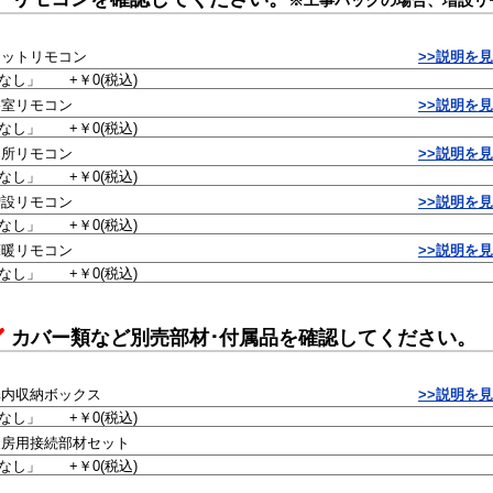
※工事パックの場合、増設リ
セットリモコン
>>説明を
浴室リモコン
>>説明を
台所リモコン
>>説明を
増設リモコン
>>説明を
床暖リモコン
>>説明を
カバー類など別売部材･付属品を確認してください。
扉内収納ボックス
>>説明を
暖房用接続部材セット