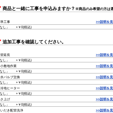
商品と一緒に工事を申込みますか？
※商品のみ希望の方は
標準工事
>>説明を
追加工事を確認してください。
配管延長
>>説明を
狭小敷地作業
>>説明を
給水バルブ交換
>>説明を
寒冷地ヒーター
>>説明を
かさ上げ
>>説明を
おいだき配管洗浄
>>説明を