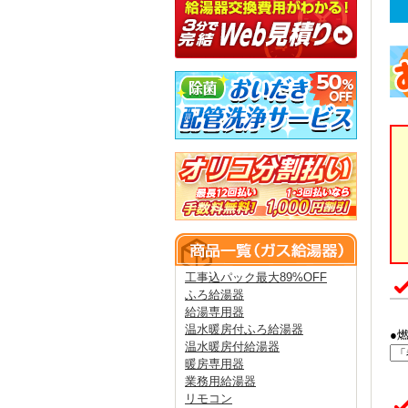
工事込パック最大89%OFF
ふろ給湯器
給湯専用器
温水暖房付ふろ給湯器
●
温水暖房付給湯器
暖房専用器
業務用給湯器
リモコン