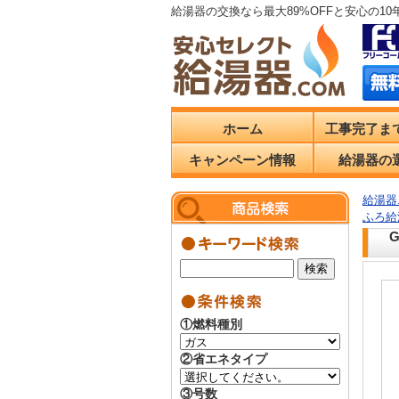
給湯器の交換なら最大89%OFFと安心の1
ホーム
工事完了ま
キャンペーン情報
給湯器の
給湯器.
ふろ給
①燃料種別
②省エネタイプ
③号数