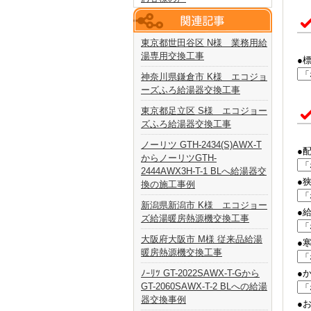
東京都世田谷区 N様 業務用給
湯専用交換工事
●
神奈川県鎌倉市 K様 エコジョ
ーズふろ給湯器交換工事
東京都足立区 S様 エコジョー
ズふろ給湯器交換工事
ノーリツ GTH-2434(S)AWX-T
●
からノーリツGTH-
2444AWX3H-T-1 BLへ給湯器交
●
換の施工事例
新潟県新潟市 K様 エコジョー
●
ズ給湯暖房熱源機交換工事
大阪府大阪市 M様 従来品給湯
●
暖房熱源機交換工事
ﾉｰﾘﾂ GT-2022SAWX-T-Gから
●
GT-2060SAWX-T-2 BLへの給湯
器交換事例
●