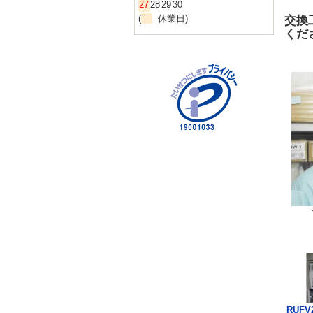
27
28
29
30
(
休業日)
交換
くだ
RUFV