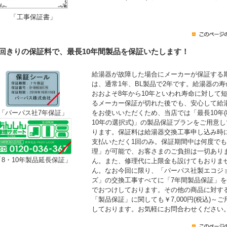
「工事保証書」
1回きりの保証料で、最長10年間製品を保証いたします！
給湯器が故障した場合にメーカーが保証する
は、通常1年、BL製品で2年です。給湯器の寿
おおよそ8年から10年といわれ寿命に対して
るメーカー保証が切れた後でも、安心して給
をお使いいただくため、当店では「最長10年(
「パーパス社7年保証」
10年の選択式)」の製品保証プランをご用意し
ります。保証料は給湯器交換工事申し込み時
支払いただく1回のみ。保証期間中は何度で
理」が可能で、お客さまのご負担は一切あり
「8・10年製品延長保証」
ん。また、修理代に上限金も設けてもおりま
ん。なお今回に限り、「パーパス社製エコジ
ズ」の交換工事すべてに「7年間製品保証」
でおつけしております。その他の商品に対す
「製品保証」に関しても￥7,000円(税込)～ご
しております。お気軽にお問合わせください