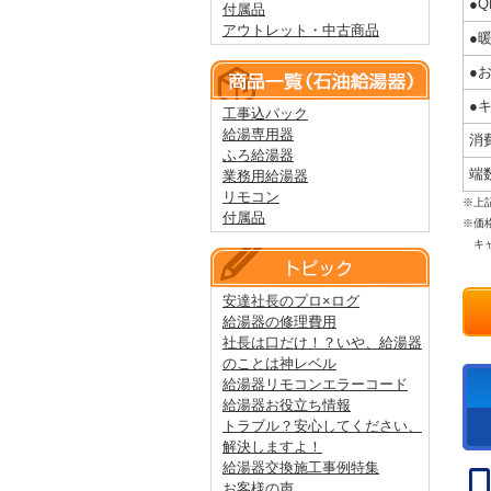
●
付属品
アウトレット・中古商品
●
●
●
工事込パック
給湯専用器
消
ふろ給湯器
端
業務用給湯器
リモコン
※上
付属品
※価
キャ
安達社長のプロ×ログ
給湯器の修理費用
社長は口だけ！？いや、給湯器
のことは神レベル
給湯器リモコンエラーコード
給湯器お役立ち情報
トラブル？安心してください、
解決しますよ！
給湯器交換施工事例特集
お客様の声