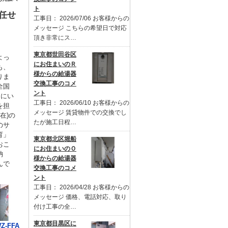
ト
任せ
工事日： 2026/07/06 お客様からの
メッセージ こちらの希望日で対応
頂き非常にス…
東京都世田谷区
よっ
にお住まいのＲ
も、
様からの給湯器
りま
交換工事のコメ
全国
ント
るにい
工事日： 2026/06/10 お客様からの
を担
メッセージ 賃貸物件での交換でし
在)の
たが施工日程…
のサ
育」
東京都北区堀船
おこ
にお住まいのＯ
納
様からの給湯器
んで
交換工事のコメ
ント
工事日： 2026/04/28 お客様からの
メッセージ 価格、電話対応、取り
付け工事の全…
東京都目黒区に
Z-FFA