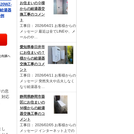
お住まいのＯ様
20WZ-
からの給湯器交
の給湯器
換工事のコメン
事例
ト
工事日： 2026/04/21 お客様からの
メッセージ 最近は全てLINEや、メ
ールのや…
愛知県春日井市
にお住まいのＴ
様からの給湯器
交換工事のコメ
ント
工事日： 2026/04/11 お客様からの
メッセージ 突然失火や点火しなく
なり給湯器を…
才の息
く対応
静岡県静岡市葵
。
区にお住まいの
Ｍ様からの給湯
器交換工事のコ
メント
工事日： 2026/02/05 お客様からの
まし
メッセージ インターネット上での