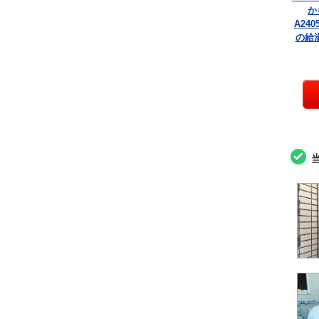
か
A240
の給