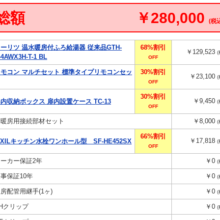
総額
￥280,000
(税
ノーリツ 温水暖房付ふろ給湯器 従来品GTH-
68%割引
￥129,523
44AWX3H-T-1 BL
OFF
リモコン マルチセット 標準タイプリモコンセッ
30%割引
￥23,100
OFF
30%割引
￥9,450
扉内収納ボックス 扉内設置ケース TC-13
OFF
床暖房用接続部材セット
￥8,000
66%割引
￥17,818
IXILキッチン水栓ワンホール型 SF-HE452SX
OFF
メーカー保証2年
￥0
工事保証10年
￥0
暖房配管用継手(1ヶ)
￥0
CHクリップ
￥0