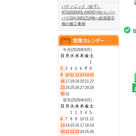
パナソニック（松下）
AT4203ARS AW3Q-Hからパー
パスGH-2401ZUH6へ給湯器交
換の施工事例
今月(2026年8月)
日
月
火
水
木
金
土
1
2
3
4
5
6
7
8
9
10
11
12
13
14
15
16
17
18
19
20
21
22
23
24
25
26
27
28
29
30
31
翌月(2026年9月)
日
月
火
水
木
金
土
1
2
3
4
5
6
7
8
9
10
11
12
13
14
15
16
17
18
19
20
21
22
23
24
25
26