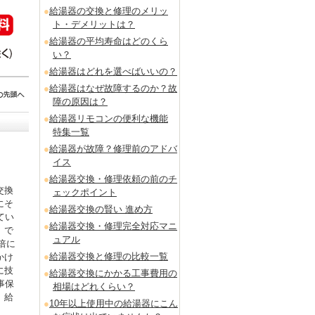
給湯器の交換と修理のメリッ
ト・デメリットは？
給湯器の平均寿命はどのくら
い？
給湯器はどれを選べばいいの？
給湯器はなぜ故障するのか？故
障の原因は？
給湯器リモコンの便利な機能
特集一覧
給湯器が故障？修理前のアドバ
イス
給湯器交換・修理依頼の前のチ
交換
ェックポイント
にそ
給湯器交換の賢い 進め方
てい
給湯器交換・修理完全対応マニ
」で
ュアル
倍に
給湯器交換と修理の比較一覧
かけ
に技
給湯器交換にかかる工事費用の
事保
相場はどれくらい？
。給
10年以上使用中の給湯器にこん