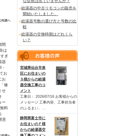
な症状は出ていませんか？
給湯器の中古リモコンの販売を
開始いたしました。
給湯器号数の選び方と号数の比
較
給湯器の交換時期はどれくら
い？
期間
命は
短すぎ
湯器
8・
宮城県仙台市泉
てお
区にお住まいの
にお
Ｓ様からの給湯
も「修
器交換工事のコ
ませ
メント
せ
工事日： 2026/07/16 お客様からの
ョー
メッセージ 工事内容、工事担当者
を無料
のふるまい、…
る
静岡県富士市に
用意
お住まいのＦ様
。
からの給湯器交
換工事のコメン