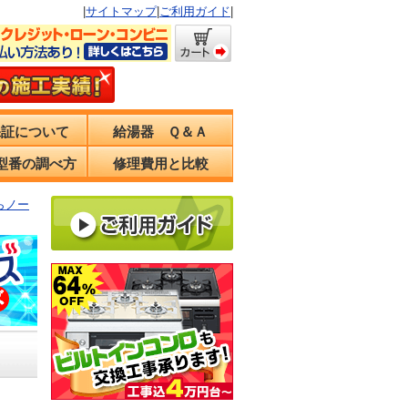
|
サイトマップ
|
ご利用ガイド
|
保証について
給湯器 Ｑ＆Ａ
型番の調べ方
修理費用と比較
からノー