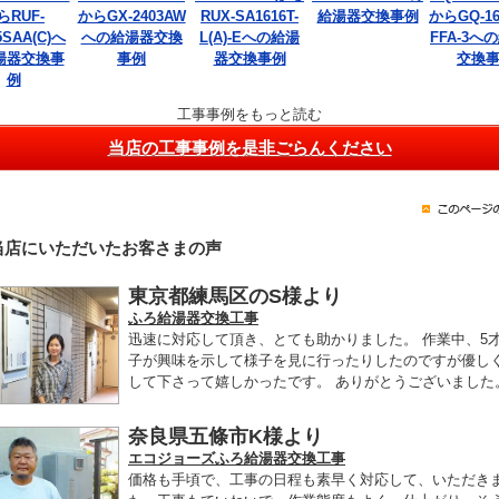
らRUF-
からGX-2403AW
RUX-SA1616T-
給湯器交換事例
からGQ-16
5SAA(C)へ
への給湯器交換
L(A)-Eへの給湯
FFA-3へ
湯器交換事
事例
器交換事例
交換
例
工事事例をもっと読む
当店の工事事例を是非ごらんください
当店にいただいたお客さまの声
東京都練馬区のS様より
ふろ給湯器交換工事
迅速に対応して頂き、とても助かりました。 作業中、5
子が興味を示して様子を見に行ったりしたのですが優し
して下さって嬉しかったです。 ありがとうございました
奈良県五條市K様より
エコジョーズふろ給湯器交換工事
価格も手頃で、工事の日程も素早く対応して、いただき