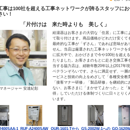
工事は100社を超える工事ネットワークが誇るスタッフにお
さい！
「片付けは 来た時よりも 美しく」
給湯器はお客さまの大切な「住居」に工事に
て取り付けます。商品価格がどれだけ安くて
最終的な工事が「ずさん」であれば意味があ
せん。当店は厳選された工事ネットワークを
に拡大中で、おかげさまで今や100社を超え
たりました。お客さまのもとに赴き交換工事
当する協力店は、経験年数20年以上(2017年現
ベテランぞろいです。さらに満足せず、一層
ービスと技術の向上をめざして「各種安全教
「接客マナー研修」「製品研修」を継続的に
ない、お客さまに「まかせてよかった」と「
マネージャー 安達紀彰
得」していただける体制づくりに日々とりく
います。
2400SAA-1
RUF-A2400SAW
OUR-1601-Tから
GS-2002W-1への
GQ-1620W