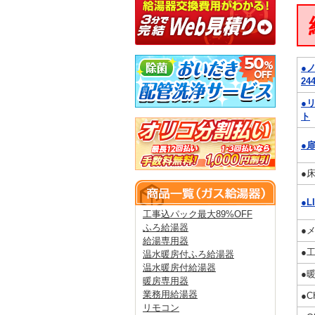
●
24
●
ト
●
●
●L
工事込パック最大89%OFF
ふろ給湯器
●
給湯専用器
●
温水暖房付ふろ給湯器
温水暖房付給湯器
●
暖房専用器
業務用給湯器
●
リモコン