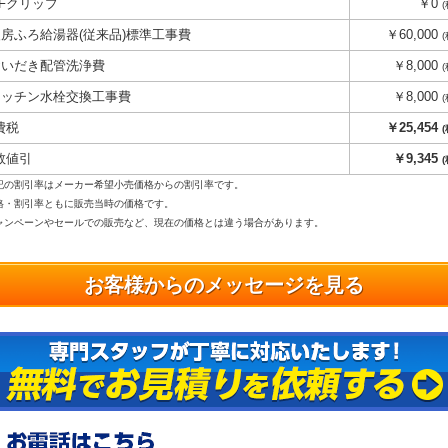
QFクリップ
￥0
暖房ふろ給湯器(従来品)標準工事費
￥60,000
おいだき配管洗浄費
￥8,000
キッチン水栓交換工事費
￥8,000
費税
￥25,454
数値引
￥9,345
記の割引率はメーカー希望小売価格からの割引率です。
格・割引率ともに販売当時の価格です。
ンペーンやセールでの販売など、現在の価格とは違う場合があります。
お客様からのメッセージを見る