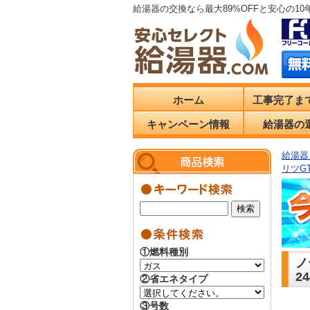
給湯器の交換なら最大89%OFFと安心の1
ホーム
工事完了ま
キャンペーン情報
給湯器の
給湯器.
リツGT
①燃料種別
ノ
2
②省エネタイプ
③号数