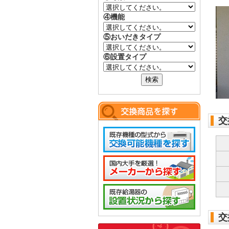
④機能
⑤おいだきタイプ
⑥設置タイプ
交
交