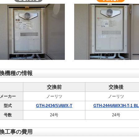
換機種の情報
交換前
交換後
メーカー
ノーリツ
ノーリツ
型式
GTH-2434(S)AWX-T
GTH-2444AWX3H-T-1 BL
号数
24号
24号
換工事の費用