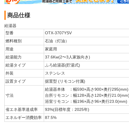
商品仕様
給湯器
型番
OTX-3707YSV
燃料種別
石油（灯油）
用途
家庭用
給湯能力
37.6Kw(2〜3人家族向き)
給湯タイプ
ふろ給湯器(貯湯式)
外装
ステンレス
設置タイプ
据置型 (リモコン付属)
給湯器本体 ：幅590×高さ900×奥行295(mm)
寸法
台所リモコン：幅128×高さ120×奥行21.0(mm
浴室リモコン：幅196×高さ96×奥行23.0(mm)
省エネ基準達成率
93%(目標年度：2025年)
エネルギー消費効率
87.5%