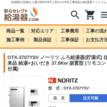
給湯器の交換なら最大89%OFFと安心の10年工事保証の給湯器ドットコム
search
shopping_cart
me
|
|
|
商品一覧
対応エリア
工事費用
工事の流
|
|
|
施工事例
製品保証
工事保証
お支払方
OTX-3707YSV ノーリツ ふろ給湯器(貯湯式) 
来品 給湯+おいだき 37.6Kw 据置型 (リモコン
付属)
型 式：OTX-3707YSV
注 文
注文可能