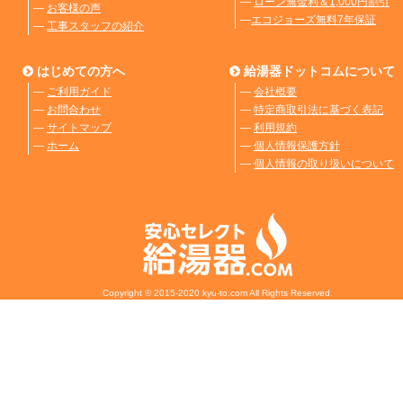
―
ローン無金利＆1,000円割引
―
お客様の声
―
エコジョーズ無料7年保証
―
工事スタッフの紹介
はじめての方へ
給湯器ドットコムについて
―
ご利用ガイド
―
会社概要
―
お問合わせ
―
特定商取引法に基づく表記
―
サイトマップ
―
利用規約
―
ホーム
―
個人情報保護方針
―
個人情報の取り扱いについて
Copyright © 2015-2020 kyu-to.com All Rights Reserved.