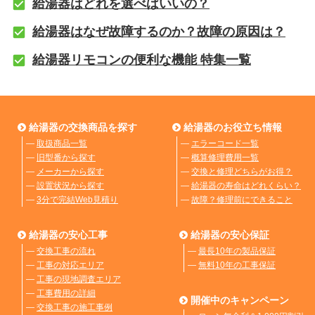
給湯器はどれを選べばいいの？
給湯器はなぜ故障するのか？故障の原因は？
給湯器リモコンの便利な機能 特集一覧
給湯器の交換商品を探す
給湯器のお役立ち情報
―
取扱商品一覧
―
エラーコード一覧
―
旧型番から探す
―
概算修理費用一覧
―
メーカーから探す
―
交換と修理どちらがお得？
―
設置状況から探す
―
給湯器の寿命はどれくらい？
―
3分で完結Web見積り
―
故障？修理前にできること
給湯器の安心工事
給湯器の安心保証
―
交換工事の流れ
―
最長10年の製品保証
―
工事の対応エリア
―
無料10年の工事保証
―
工事の現地調査エリア
―
工事費用の詳細
開催中のキャンペーン
―
交換工事の施工事例