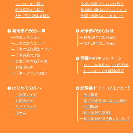
―
メーカーから探す
―
交換と修理どちらがお得？
―
設置状況から探す
―
給湯器の寿命はどれくらい？
―
3分で完結Web見積り
―
故障？修理前にできること
給湯器の安心工事
給湯器の安心保証
―
交換工事の流れ
―
最長10年の製品保証
―
工事の対応エリア
―
無料10年の工事保証
―
工事の現地調査エリア
―
工事費用の詳細
開催中のキャンペーン
―
交換工事の施工事例
―
ローン無金利＆1,000円割引
―
お客様の声
―
エコジョーズ無料7年保証
―
工事スタッフの紹介
はじめての方へ
給湯器ドットコムについて
―
ご利用ガイド
―
会社概要
―
お問合わせ
―
特定商取引法に基づく表記
―
サイトマップ
―
利用規約
―
ホーム
―
個人情報保護方針
―
個人情報の取り扱いについて