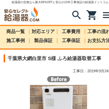
給湯器の交換なら最大89%OFFと安心の10年工事保証の給湯器ドットコム
search
shopping_cart
me
|
|
|
商品一覧
対応エリア
工事費用
工事の流
|
|
|
施工事例
製品保証
工事保証
お支払方
千葉県大網白里市 S様 ふろ給湯器取替工事
工事日：2019年9月2