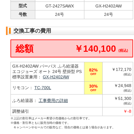
型式
GT-2427SAWX
GX-H2402AW
号数
24号
24号
交換工事の費用
総額
￥140,100
(税込)
GX-H2402AW パーパス ふろ給湯器
￥172,170
82%
エコジョーズ オート 24号 壁掛型 PS
OFF
(税込)
標準設置兼用：
GX-H2402AW
￥24,948
30%
リモコン：
TC-700L
OFF
(税込)
￥51,300
ふろ給湯器：
工事費用の詳細
(税込)
調整値引
￥-8
※上記の割引率はメーカー希望小売価格からの割引率です。
※価格・割引率ともに販売当時の価格です。
キャンペーンやセールでの販売など、現在の価格とは違う場合があります。