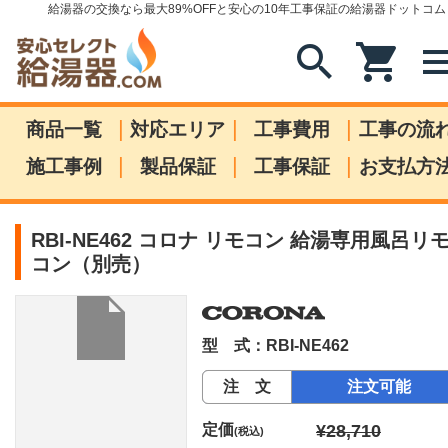
給湯器の交換なら最大89%OFFと安心の10年工事保証の給湯器ドットコム
search
shopping_cart
me
|
|
|
商品一覧
対応エリア
工事費用
工事の流
|
|
|
施工事例
製品保証
工事保証
お支払方
RBI-NE462 コロナ リモコン 給湯専用風呂リ
コン（別売）
型 式：RBI-NE462
注 文
注文可能
定価
¥28,710
(税込)