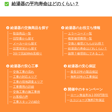
給湯器の平均寿命はどのくらい？
給湯器の交換商品を探す
給湯器のお役立ち情報
―
取扱商品一覧
―
エラーコード一覧
―
旧型番から探す
―
概算修理費用一覧
―
メーカーから探す
―
交換と修理どちらがお得？
―
設置状況から探す
―
給湯器の寿命はどれくらい？
―
3分で完結Web見積り
―
故障？修理前にできること
給湯器の安心工事
給湯器の安心保証
―
交換工事の流れ
―
最長10年の製品保証
―
工事の対応エリア
―
無料10年の工事保証
―
工事の現地調査エリア
―
工事費用の詳細
開催中のキャンペーン
―
交換工事の施工事例
―
ローン無金利＆1,000円割引
―
お客様の声
―
エコジョーズ無料7年保証
―
工事スタッフの紹介