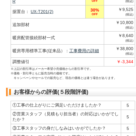
R
OFF
(税込)
￥9,525
30%
据置台：
UX-T201(2)
OFF
(税込)
￥10,800
追加部材
(税込)
￥8,640
暖房配管接続部材一式
(税込)
￥38,800
暖房専用標準工事(従来品）：
工事費用の詳細
(税込)
調整値引
￥-3,344
※上記の割引率はメーカー希望小売価格からの割引率です。
※価格・割引率ともに販売当時の価格です。
キャンペーンやセールでの販売など、現在の価格とは違う場合があります。
お客様からの評価(５段階評価)
①工事の仕上がりにご満足いただけましたか？
5
②営業スタッフ（見積もり担当者）の対応はいかがでし
5
たか？
③工事スタッフの身だしなみはいかがでしたか？
5