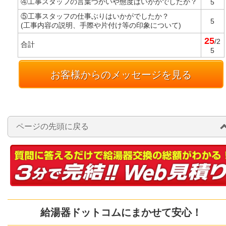
④工事スタッフの言葉づかいや態度はいかがでしたか？
5
⑤工事スタッフの仕事ぶりはいかがでしたか？
5
(工事内容の説明、手際や片付け等の印象について)
25
/2
合計
5
お客様からのメッセージを見る
ページの先頭に戻る
給湯器ドットコムにまかせて安心！