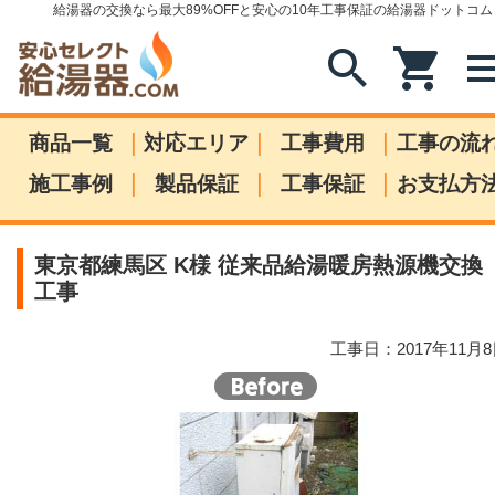
給湯器の交換なら最大89%OFFと安心の10年工事保証の給湯器ドットコム
search
shopping_cart
me
|
|
|
商品一覧
対応エリア
工事費用
工事の流
|
|
|
施工事例
製品保証
工事保証
お支払方
東京都練馬区 K様 従来品給湯暖房熱源機交換
工事
工事日：2017年11月