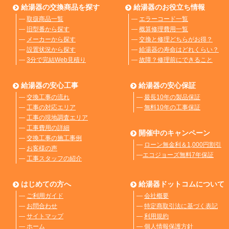
給湯器の交換商品を探す
給湯器のお役立ち情報
―
取扱商品一覧
―
エラーコード一覧
―
旧型番から探す
―
概算修理費用一覧
―
メーカーから探す
―
交換と修理どちらがお得？
―
設置状況から探す
―
給湯器の寿命はどれくらい？
―
3分で完結Web見積り
―
故障？修理前にできること
給湯器の安心工事
給湯器の安心保証
―
交換工事の流れ
―
最長10年の製品保証
―
工事の対応エリア
―
無料10年の工事保証
―
工事の現地調査エリア
―
工事費用の詳細
開催中のキャンペーン
―
交換工事の施工事例
―
ローン無金利＆1,000円割引
―
お客様の声
―
エコジョーズ無料7年保証
―
工事スタッフの紹介
はじめての方へ
給湯器ドットコムについて
―
ご利用ガイド
―
会社概要
―
お問合わせ
―
特定商取引法に基づく表記
―
サイトマップ
―
利用規約
―
ホーム
―
個人情報保護方針