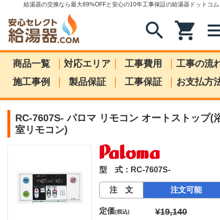
給湯器の交換なら最大89%OFFと安心の10年工事保証の給湯器ドットコム
search
shopping_cart
me
|
|
|
商品一覧
対応エリア
工事費用
工事の流
|
|
|
施工事例
製品保証
工事保証
お支払方
RC-7607S- パロマ リモコン オートストップ(
室リモコン)
型 式：RC-7607S-
注 文
注文可能
定価
¥19,140
(税込)