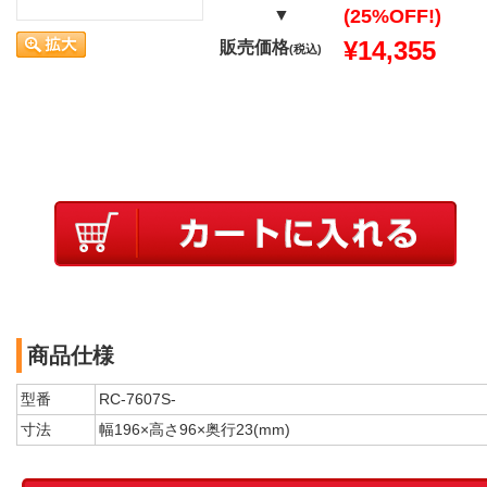
▼
(25%OFF!)
¥14,355
販売価格
(税込)
商品仕様
型番
RC-7607S-
寸法
幅196×高さ96×奥行23(mm)