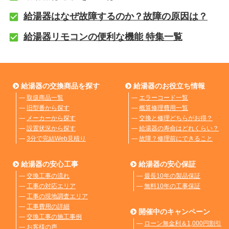
給湯器はなぜ故障するのか？故障の原因は？
給湯器リモコンの便利な機能 特集一覧
給湯器の交換商品を探す
給湯器のお役立ち情報
―
取扱商品一覧
―
エラーコード一覧
―
旧型番から探す
―
概算修理費用一覧
―
メーカーから探す
―
交換と修理どちらがお得？
―
設置状況から探す
―
給湯器の寿命はどれくらい？
―
3分で完結Web見積り
―
故障？修理前にできること
給湯器の安心工事
給湯器の安心保証
―
交換工事の流れ
―
最長10年の製品保証
―
工事の対応エリア
―
無料10年の工事保証
―
工事の現地調査エリア
―
工事費用の詳細
開催中のキャンペーン
―
交換工事の施工事例
―
ローン無金利＆1,000円割引
―
お客様の声