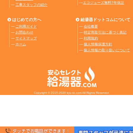
―
エコジョーズ無料7年保証
―
工事スタッフの紹介
はじめての方へ
給湯器ドットコムについて
―
ご利用ガイド
―
会社概要
―
お問合わせ
―
特定商取引法に基づく表記
―
サイトマップ
―
利用規約
―
ホーム
―
個人情報保護方針
―
個人情報の取り扱いについて
Copyright © 2015-2020 kyu-to.com All Rights Reserved.