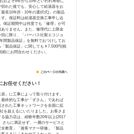
おおよそ8年から10年といわれ寿命に
が切れた後でも、安心して給湯器をお
長10年(8・10年の選択式)」の製品
ます。保証料は給湯器交換工事申し込
み。保証期間中は何度でも「修理」が可
切ありません。また、修理代に上限金
今回に限り、「パーパス社製エコジョ
7年間製品保証」を無料でおつけしてお
製品保証」に関しても￥7,500円(税
気軽にお問合わせください。
にお任せください！
住居」に工事によって取り付けます。
、最終的な工事が「ずさん」であれば
選された工事ネットワークを全国に拡
0社を超えるにいたりました。お客さま
協力店は、経験年数20年以上(2017
。さらに満足せず、一層のサービスと
安全教育」「接客マナー研修」「製品
お客さまに「まかせてよかった」と