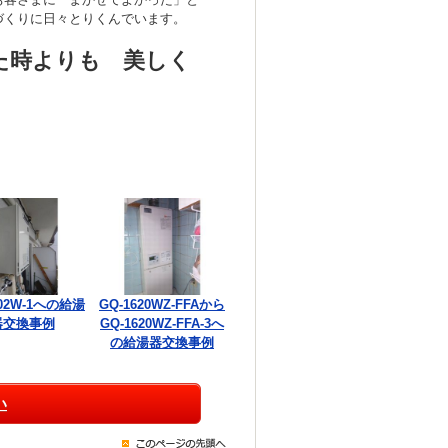
づくりに日々とりくんでいます。
た時よりも 美しく
002W-1への給湯
GQ-1620WZ-FFAから
器交換事例
GQ-1620WZ-FFA-3へ
の給湯器交換事例
い