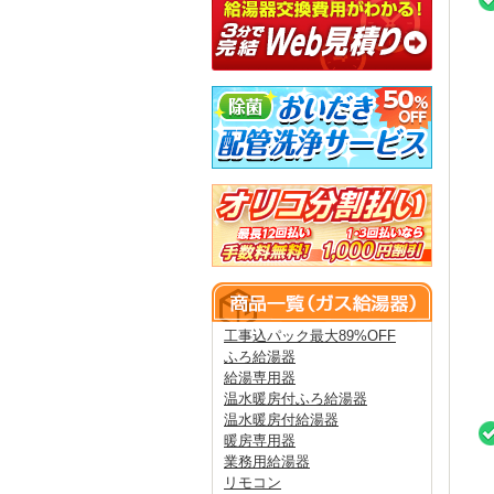
工事込パック最大89%OFF
ふろ給湯器
給湯専用器
温水暖房付ふろ給湯器
温水暖房付給湯器
暖房専用器
業務用給湯器
リモコン