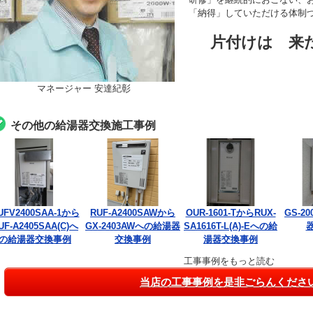
「納得」していただける体制
片付けは 来
マネージャー 安達紀彰
その他の給湯器交換施工事例
UFV2400SAA-1から
RUF-A2400SAWから
OUR-1601-TからRUX-
GS-2
UF-A2405SAA(C)へ
GX-2403AWへの給湯器
SA1616T-L(A)-Eへの給
の給湯器交換事例
交換事例
湯器交換事例
工事事例をもっと読む
当店の工事事例を是非ごらんくださ