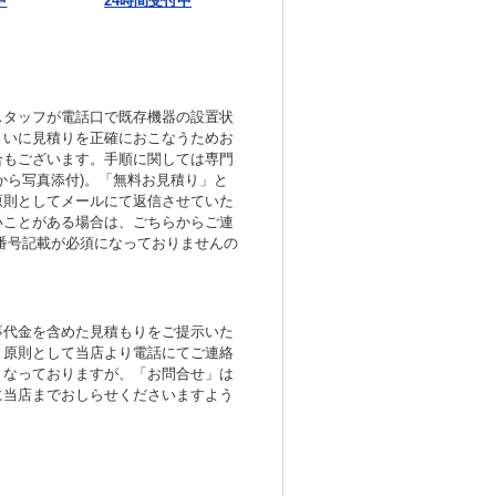
中
24時間受付中
スタッフが電話口で既存機器の設置状
さいに見積りを正確におこなうためお
合もございます。手順に関しては専門
から写真添付)。「無料お見積り」と
原則としてメールにて返信させていた
いことがある場合は、ごちらからご連
番号記載が必須になっておりませんの
事代金を含めた見積もりをご提示いた
、原則として当店より電話にてご連絡
となっておりますが、「お問合せ」は
に当店までおしらせくださいますよう