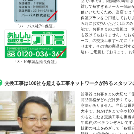
品で2年です。給湯器の寿命は
対して短すぎるメーカー保証
使いいただくため、当店では「最
保証プランをご用意しており
み時にお支払いただく1回の
「パーパス社7年保証」
能で、お客さまのご負担は一
も設けてもおりません。なお
ーズ」の交換工事すべてに「
ります。その他の商品に対する「
込)～ご用意しております。お
「8・10年製品延長保証」
交換工事は100社を超える工事ネットワークが誇るスタッフ
給湯器はお客さまの大切な「
商品価格がどれだけ安くても
意味がありません。当店は厳
大中で、おかげさまで今や10
のもとに赴き交換工事を担当する
年現在)のベテランぞろいです
技術の向上をめざして「各種
研修」を継続的におこない、