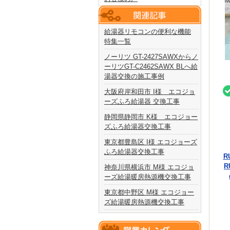
給湯器リモコンの便利な機能
特集一覧
ノーリツ GT-2427SAWXからノ
ーリツGT-C2462SAWX BLへ給
湯器交換の施工事例
大阪府岸和田市 I様 エコジョ
ーズふろ給湯器 交換工事
静岡県静岡市 K様 エコジョー
ズふろ給湯器交換工事
東京都豊島区 I様 エコジョーズ
ふろ給湯器交換工事
R
R
神奈川県横浜市 M様 エコジョ
ーズ給湯暖房熱源機交換工事
東京都中野区 M様 エコジョー
ズ給湯暖房熱源機交換工事