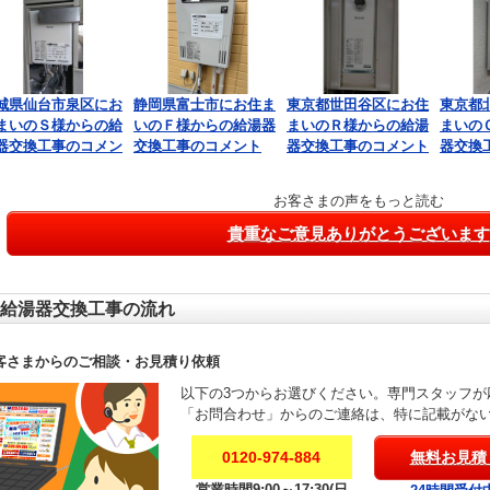
城県仙台市泉区にお
静岡県富士市にお住ま
東京都世田谷区にお住
東京都
まいのＳ様からの給
いのＦ様からの給湯器
まいのＲ様からの給湯
まいの
器交換工事のコメン
交換工事のコメント
器交換工事のコメント
器交換
お客さまの声をもっと読む
貴重なご意見ありがとうございます
給湯器交換工事の流れ
客さまからのご相談・お見積り依頼
以下の3つからお選びください。専門スタッフが
「お問合わせ」からのご連絡は、特に記載がな
0120-974-884
無料お見積
営業時間9:00～17:30(日