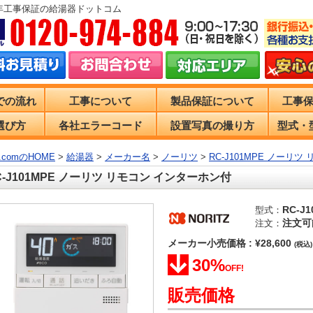
0年工事保証の給湯器ドットコム
での流れ
工事について
製品保証について
工事
選び方
各社エラーコード
設置写真の撮り方
型式・
comのHOME
>
給湯器
>
メーカー名
>
ノーリツ
>
RC-J101MPE ノーリ
C-J101MPE ノーリツ リモコン インターホン付
RC-J1
型式：
注文可
注文：
メーカー小売価格 : ¥28,600
(税込)
30%
OFF!
販売価格