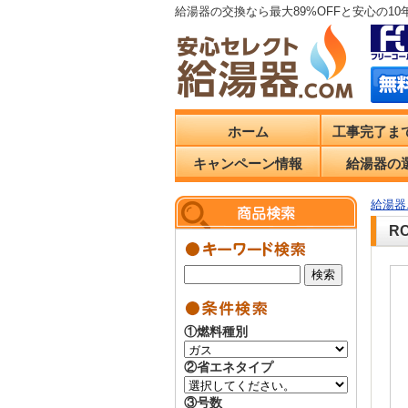
給湯器の交換なら最大89%OFFと安心の1
ホーム
工事完了ま
キャンペーン情報
給湯器の
給湯器.
R
①燃料種別
②省エネタイプ
③号数