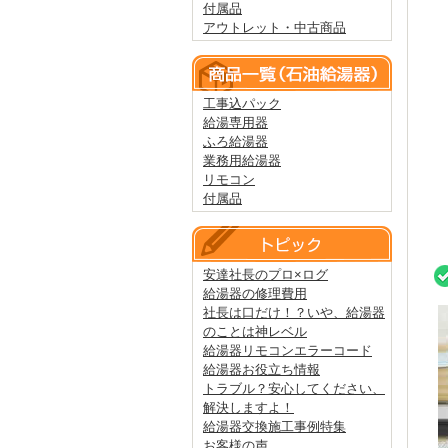
付属品
アウトレット・中古商品
工事込パック
給湯専用器
ふろ給湯器
業務用給湯器
リモコン
付属品
安達社長のプロ×ログ
給湯器の修理費用
社長は口だけ！？いや、給湯器
のことは神レベル
給湯器リモコンエラーコード
給湯器お役立ち情報
トラブル？安心してください、
解決しますよ！
給湯器交換施工事例特集
お客様の声