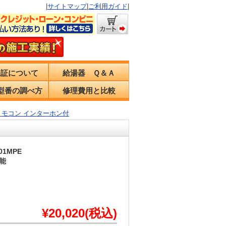
|
サイトマップ
|
ご利用ガイド
|
保証について
給湯器 Ｑ＆Ａ
型番の調べ方
修理費用と比較
ツ リモコン インターホン付
01MPE
能
¥20,020(税込)