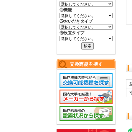
④機能
⑤おいだきタイプ
⑥設置タイプ