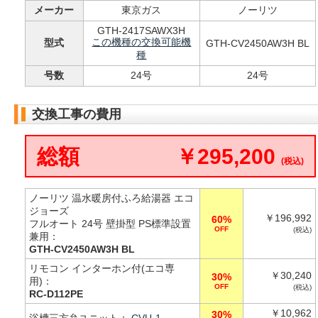
メーカー
東京ガス
ノーリツ
GTH-2417SAWX3H
この機種の交換可能機
型式
GTH-CV2450AW3H BL
種
号数
24号
24号
交換工事の費用
総額
￥295,200
(税込)
ノーリツ 温水暖房付ふろ給湯器 エコ
ジョーズ
￥196,992
60%
フルオート 24号 壁掛型 PS標準設置
OFF
(税込)
兼用：
GTH-CV2450AW3H BL
リモコン インターホン付(エコ専
￥30,240
30%
用)：
OFF
(税込)
RC-D112PE
￥10,962
30%
浴槽三方弁ユニット：
CVU-1