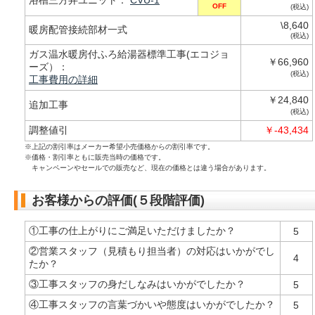
OFF
(税込)
\8,640
暖房配管接続部材一式
(税込)
ガス温水暖房付ふろ給湯器標準工事(エコジョ
￥66,960
ーズ）：
(税込)
工事費用の詳細
￥24,840
追加工事
(税込)
調整値引
￥-43,434
※上記の割引率はメーカー希望小売価格からの割引率です。
※価格・割引率ともに販売当時の価格です。
キャンペーンやセールでの販売など、現在の価格とは違う場合があります。
お客様からの評価(５段階評価)
①工事の仕上がりにご満足いただけましたか？
5
②営業スタッフ（見積もり担当者）の対応はいかがでし
4
たか？
③工事スタッフの身だしなみはいかがでしたか？
5
④工事スタッフの言葉づかいや態度はいかがでしたか？
5