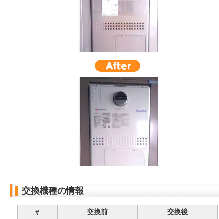
交換機種の情報
交換前
交換後
#