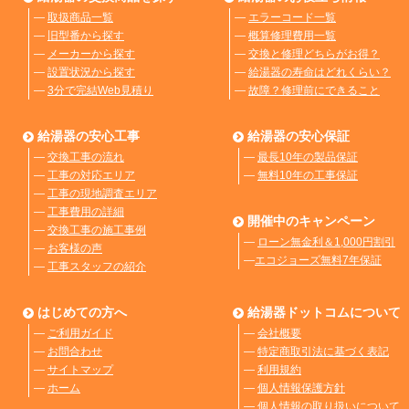
―
取扱商品一覧
―
エラーコード一覧
―
旧型番から探す
―
概算修理費用一覧
―
メーカーから探す
―
交換と修理どちらがお得？
―
設置状況から探す
―
給湯器の寿命はどれくらい？
―
3分で完結Web見積り
―
故障？修理前にできること
給湯器の安心工事
給湯器の安心保証
―
交換工事の流れ
―
最長10年の製品保証
―
工事の対応エリア
―
無料10年の工事保証
―
工事の現地調査エリア
―
工事費用の詳細
開催中のキャンペーン
―
交換工事の施工事例
―
ローン無金利＆1,000円割引
―
お客様の声
―
エコジョーズ無料7年保証
―
工事スタッフの紹介
はじめての方へ
給湯器ドットコムについて
―
ご利用ガイド
―
会社概要
―
お問合わせ
―
特定商取引法に基づく表記
―
サイトマップ
―
利用規約
―
ホーム
―
個人情報保護方針
―
個人情報の取り扱いについて