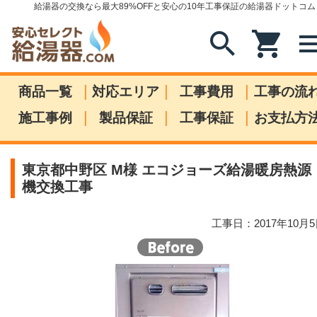
給湯器の交換なら最大89%OFFと安心の10年工事保証の給湯器ドットコム
search
shopping_cart
me
|
|
|
商品一覧
対応エリア
工事費用
工事の流
|
|
|
施工事例
製品保証
工事保証
お支払方
東京都中野区 M様 エコジョーズ給湯暖房熱源
機交換工事
工事日：2017年10月