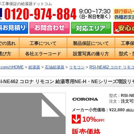
0年工事保証の給湯器ドットコム
での流れ
工事について
製品保証について
工事
選び方
各社エラーコード
設置写真の撮り方
型式・
comのHOME
>
給湯器
>
石油給湯器
>
リモコン
>
RSI-NE462 コロナ 
SI-NE462 コロナ リモコン 給湯専用NE-H・NEシリーズ増設
RSI-N
型式：
注文可
注文：
メーカー小売価格 : ¥22,880
(税込)
10%
OFF!
販売価格