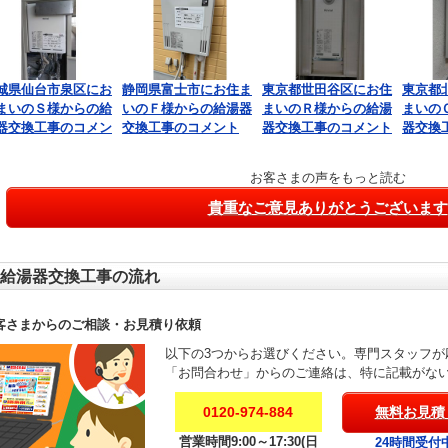
城県仙台市泉区にお
静岡県富士市にお住ま
東京都世田谷区にお住
東京都
まいのＳ様からの給
いのＦ様からの給湯器
まいのＲ様からの給湯
まいの
器交換工事のコメン
交換工事のコメント
器交換工事のコメント
器交換
お客さまの声をもっと読む
貴重なご意見ありがとうございます
給湯器交換工事の流れ
客さまからのご相談・お見積り依頼
以下の3つからお選びください。専門スタッフが
「お問合わせ」からのご連絡は、特に記載がな
0120-974-884
無料お見積
営業時間9:00～17:30(日
24時間受付