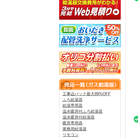
工事込パック最大89%OFF
ふろ給湯器
給湯専用器
温水暖房付ふろ給湯器
温水暖房付給湯器
暖房専用器
業務用給湯器
リモコン