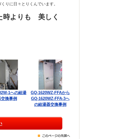
づくりに日々とりくんでいます。
た時よりも 美しく
002W-1への給湯
GQ-1620WZ-FFAから
器交換事例
GQ-1620WZ-FFA-3へ
の給湯器交換事例
い