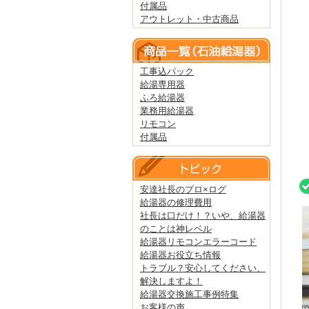
付属品
アウトレット・中古商品
工事込パック
給湯専用器
ふろ給湯器
業務用給湯器
リモコン
付属品
安達社長のプロ×ログ
給湯器の修理費用
社長は口だけ！？いや、給湯器
のことは神レベル
給湯器リモコンエラーコード
給湯器お役立ち情報
トラブル？安心してください、
解決しますよ！
給湯器交換施工事例特集
お客様の声