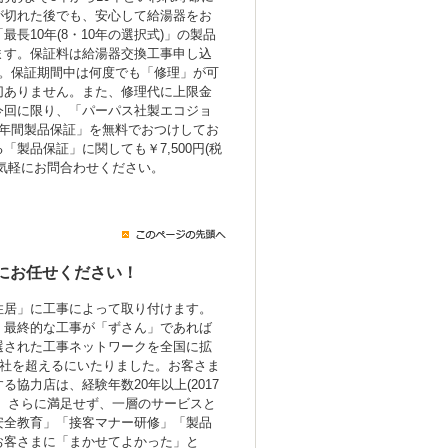
が切れた後でも、安心して給湯器をお
長10年(8・10年の選択式)」の製品
ます。保証料は給湯器交換工事申し込
み。保証期間中は何度でも「修理」が可
切ありません。また、修理代に上限金
今回に限り、「パーパス社製エコジョ
7年間製品保証」を無料でおつけしてお
製品保証」に関しても￥7,500円(税
気軽にお問合わせください。
にお任せください！
住居」に工事によって取り付けます。
、最終的な工事が「ずさん」であれば
選された工事ネットワークを全国に拡
0社を超えるにいたりました。お客さま
協力店は、経験年数20年以上(2017
。さらに満足せず、一層のサービスと
安全教育」「接客マナー研修」「製品
お客さまに「まかせてよかった」と