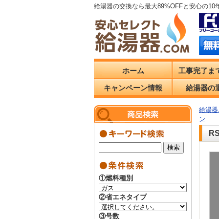
給湯器の交換なら最大89%OFFと安心の1
ホーム
工事完了ま
キャンペーン情報
給湯器の
給湯器.
ン
R
①燃料種別
②省エネタイプ
③号数