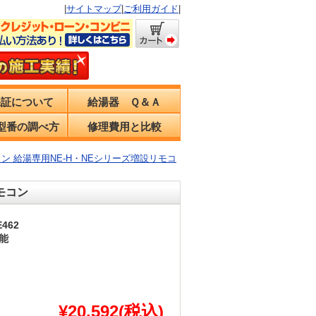
|
サイトマップ
|
ご利用ガイド
|
保証について
給湯器 Ｑ＆Ａ
型番の調べ方
修理費用と比較
リモコン 給湯専用NE-H・NEシリーズ増設リモコ
リモコン
E462
能
¥20,592(税込)