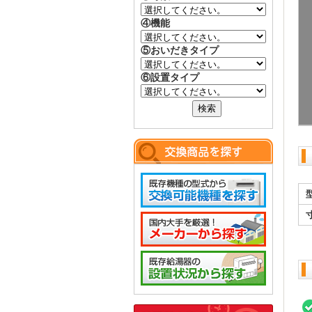
④機能
⑤おいだきタイプ
⑥設置タイプ