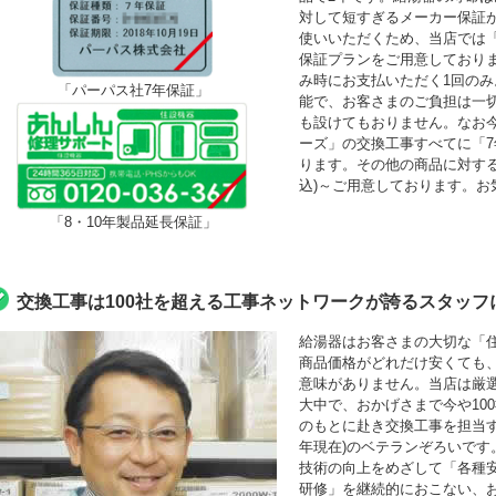
対して短すぎるメーカー保証
使いいただくため、当店では「最
保証プランをご用意しており
み時にお支払いただく1回の
「パーパス社7年保証」
能で、お客さまのご負担は一
も設けてもおりません。なお
ーズ」の交換工事すべてに「
ります。その他の商品に対する「
込)～ご用意しております。お
「8・10年製品延長保証」
交換工事は100社を超える工事ネットワークが誇るスタッフ
給湯器はお客さまの大切な「
商品価格がどれだけ安くても
意味がありません。当店は厳
大中で、おかげさまで今や10
のもとに赴き交換工事を担当する
年現在)のベテランぞろいです
技術の向上をめざして「各種
研修」を継続的におこない、