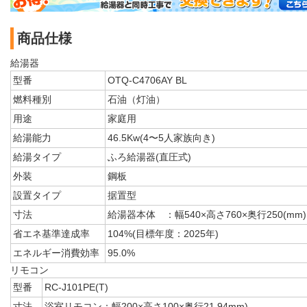
商品仕様
給湯器
型番
OTQ-C4706AY BL
燃料種別
石油（灯油）
用途
家庭用
給湯能力
46.5Kw(4〜5人家族向き)
給湯タイプ
ふろ給湯器(直圧式)
外装
鋼板
設置タイプ
据置型
寸法
給湯器本体 ：幅540×高さ760×奥行250(mm)
省エネ基準達成率
104%(目標年度：2025年)
エネルギー消費効率
95.0%
リモコン
型番
RC-J101PE(T)
寸法
浴室リモコン：幅200×高さ100×奥行21.94mm)