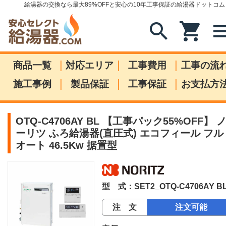
給湯器の交換なら最大89%OFFと安心の10年工事保証の給湯器ドットコム
search
shopping_cart
me
|
|
|
商品一覧
対応エリア
工事費用
工事の流
|
|
|
施工事例
製品保証
工事保証
お支払方
OTQ-C4706AY BL 【工事パック55%OFF】 
ーリツ ふろ給湯器(直圧式) エコフィール フル
オート 46.5Kw 据置型
型 式：SET2_OTQ-C4706AY B
注 文
注文可能