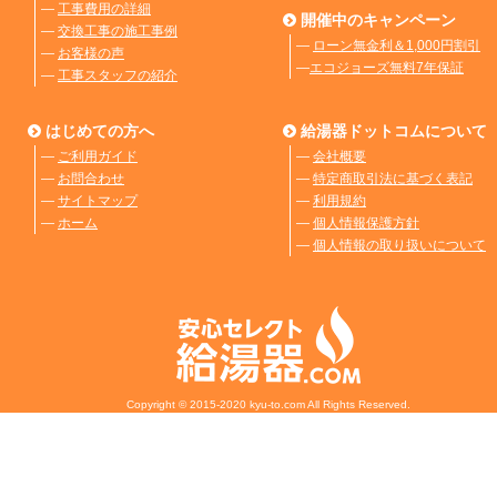
―
工事費用の詳細
開催中のキャンペーン
―
交換工事の施工事例
―
ローン無金利＆1,000円割引
―
お客様の声
―
エコジョーズ無料7年保証
―
工事スタッフの紹介
はじめての方へ
給湯器ドットコムについて
―
ご利用ガイド
―
会社概要
―
お問合わせ
―
特定商取引法に基づく表記
―
サイトマップ
―
利用規約
―
ホーム
―
個人情報保護方針
―
個人情報の取り扱いについて
Copyright © 2015-2020 kyu-to.com All Rights Reserved.