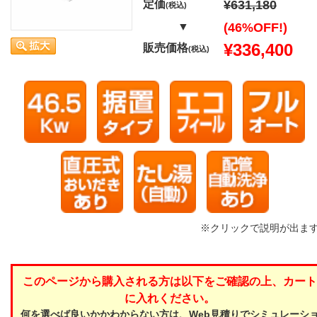
定価
¥631,180
(税込)
▼
(46%OFF!)
¥336,400
販売価格
(税込)
※クリックで説明が出ま
このページから購入される方は以下をご確認の上、カート
に入れください。
何を選べば良いかかわからない方は、Web見積りでシミュレーシ