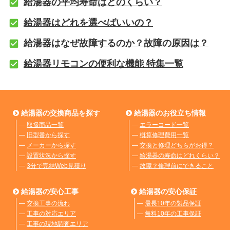
給湯器の平均寿命はどのくらい？
給湯器はどれを選べばいいの？
給湯器はなぜ故障するのか？故障の原因は？
給湯器リモコンの便利な機能 特集一覧
給湯器の交換商品を探す
給湯器のお役立ち情報
―
取扱商品一覧
―
エラーコード一覧
―
旧型番から探す
―
概算修理費用一覧
―
メーカーから探す
―
交換と修理どちらがお得？
―
設置状況から探す
―
給湯器の寿命はどれくらい？
―
3分で完結Web見積り
―
故障？修理前にできること
給湯器の安心工事
給湯器の安心保証
―
交換工事の流れ
―
最長10年の製品保証
―
工事の対応エリア
―
無料10年の工事保証
―
工事の現地調査エリア