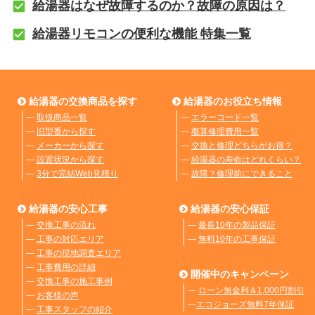
給湯器はなぜ故障するのか？故障の原因は？
給湯器リモコンの便利な機能 特集一覧
給湯器の交換商品を探す
給湯器のお役立ち情報
―
取扱商品一覧
―
エラーコード一覧
―
旧型番から探す
―
概算修理費用一覧
―
メーカーから探す
―
交換と修理どちらがお得？
―
設置状況から探す
―
給湯器の寿命はどれくらい？
―
3分で完結Web見積り
―
故障？修理前にできること
給湯器の安心工事
給湯器の安心保証
―
交換工事の流れ
―
最長10年の製品保証
―
工事の対応エリア
―
無料10年の工事保証
―
工事の現地調査エリア
―
工事費用の詳細
開催中のキャンペーン
―
交換工事の施工事例
―
ローン無金利＆1,000円割引
―
お客様の声
―
エコジョーズ無料7年保証
―
工事スタッフの紹介