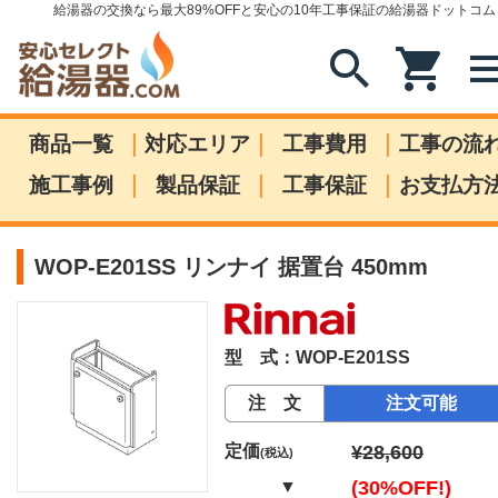
給湯器の交換なら最大89%OFFと安心の10年工事保証の給湯器ドットコム
search
shopping_cart
me
|
|
|
商品一覧
対応エリア
工事費用
工事の流
|
|
|
施工事例
製品保証
工事保証
お支払方
WOP-E201SS リンナイ 据置台 450mm
型 式：WOP-E201SS
注 文
注文可能
定価
¥28,600
(税込)
▼
(30%OFF!)