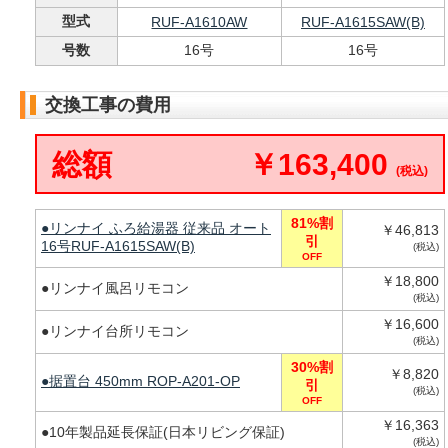
型式
RUF-A1610AW
RUF-A1615SAW(B)
号数
16号
16号
交換工事の費用
総額
￥163,400
(税込)
81%割
●リンナイ ふろ給湯器 従来品 オート
￥46,813
引
16号RUF-A1615SAW(B)
(税込)
OFF
￥18,800
●リンナイ風呂リモコン
(税込)
￥16,600
●リンナイ台所リモコン
(税込)
30%割
￥8,820
●据置台 450mm ROP-A201-OP
引
(税込)
OFF
￥16,363
●10年製品延長保証(日本リビング保証)
(税込)