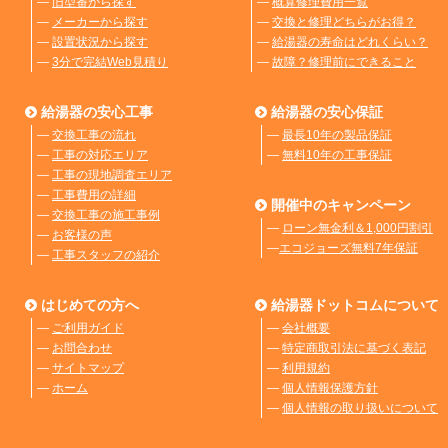
―
旧型番から探す
―
概算修理費用一覧
―
メーカーから探す
―
交換と修理どちらがお得？
―
設置状況から探す
―
給湯器の寿命はどれくらい？
―
3分で完結Web見積り
―
故障？修理前にできること
給湯器の安心工事
給湯器の安心保証
―
交換工事の流れ
―
最長10年の製品保証
―
工事の対応エリア
―
無料10年の工事保証
―
工事の現地調査エリア
―
工事費用の詳細
開催中のキャンペーン
―
交換工事の施工事例
―
ローン無金利＆1,000円割引
―
お客様の声
―
エコジョーズ無料7年保証
―
工事スタッフの紹介
はじめての方へ
給湯器ドットコムについて
―
ご利用ガイド
―
会社概要
―
お問合わせ
―
特定商取引法に基づく表記
―
サイトマップ
―
利用規約
―
ホーム
―
個人情報保護方針
―
個人情報の取り扱いについて