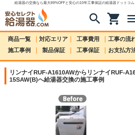
給湯器の交換なら最大89%OFFと安心の10年工事保証の給湯器ドットコム
search
shopping_cart
me
|
|
|
商品一覧
対応エリア
工事費用
工事の流
|
|
|
施工事例
製品保証
工事保証
お支払方
リンナイRUF-A1610AWからリンナイRUF-A1
15SAW(B)へ給湯器交換の施工事例