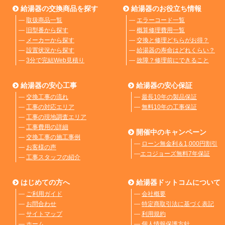
給湯器の交換商品を探す
給湯器のお役立ち情報
―
取扱商品一覧
―
エラーコード一覧
―
旧型番から探す
―
概算修理費用一覧
―
メーカーから探す
―
交換と修理どちらがお得？
―
設置状況から探す
―
給湯器の寿命はどれくらい？
―
3分で完結Web見積り
―
故障？修理前にできること
給湯器の安心工事
給湯器の安心保証
―
交換工事の流れ
―
最長10年の製品保証
―
工事の対応エリア
―
無料10年の工事保証
―
工事の現地調査エリア
―
工事費用の詳細
開催中のキャンペーン
―
交換工事の施工事例
―
ローン無金利＆1,000円割引
―
お客様の声
―
エコジョーズ無料7年保証
―
工事スタッフの紹介
はじめての方へ
給湯器ドットコムについて
―
ご利用ガイド
―
会社概要
―
お問合わせ
―
特定商取引法に基づく表記
―
サイトマップ
―
利用規約
―
ホーム
―
個人情報保護方針