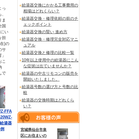
給湯器交換にかかる工事費用の
よっ
相場はどれくらい？
も、
給湯器交換・修理依頼の前のチ
りま
ェックポイント
全国
るにい
給湯器交換の賢い 進め方
を担
給湯器交換・修理完全対応マニ
在)の
ュアル
のサ
給湯器交換と修理の比較一覧
育」
10年以上使用中の給湯器にこん
おこ
な症状は出ていませんか？
納
んで
給湯器の中古リモコンの販売を
開始いたしました。
給湯器号数の選び方と号数の比
較
給湯器の交換時期はどれくら
い？
Z-FFA
20WZ-
の給湯器
事例
宮城県仙台市泉
区にお住まいの