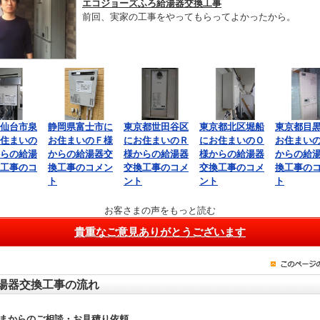
エコジョーズふろ給湯器交換工事
前回、実家の工事をやってもらってよかったから。
仙台市泉
静岡県富士市に
東京都世田谷区
東京都北区堀船
東京都目
住まいの
お住まいのＦ様
にお住まいのＲ
にお住まいのＯ
お住まい
らの給湯
からの給湯器交
様からの給湯器
様からの給湯器
からの給
工事のコ
換工事のコメン
交換工事のコメ
交換工事のコメ
換工事の
ト
ント
ント
ト
お客さまの声をもっと読む
貴重なご意見ありがとうございます
湯器交換工事の流れ
まからのご相談・お見積り依頼