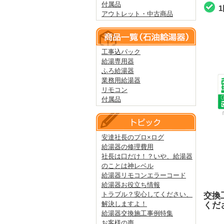
付属品
アウトレット・中古商品
工事込パック
給湯専用器
ふろ給湯器
業務用給湯器
リモコン
付属品
安達社長のプロ×ログ
給湯器の修理費用
社長は口だけ！？いや、給湯器
のことは神レベル
給湯器リモコンエラーコード
給湯器お役立ち情報
トラブル？安心してください、
交換
解決しますよ！
くだ
給湯器交換施工事例特集
お客様の声