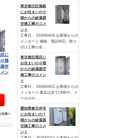
東京都北区堀船
にお住まいのＯ
様からの給湯器
交換工事のコメ
ント
工事日： 2026/04/28 お客様からの
メッセージ 価格、電話対応、取り
付け工事の全…
黒区に
東京都目黒区に
のＯ様
お住まいのＯ様
湯器交
からの給湯器交
コメン
換工事のコメン
ト
工事日： 2026/04/21 お客様からの
メッセージ 最近は全てLINEや、メ
ールのや…
愛知県春日井市
にお住まいのＴ
様からの給湯器
交換工事のコメ
ント
工事日： 2026/04/11 お客様からの