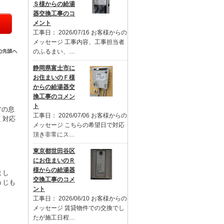
Ｓ様からの給湯
器交換工事のコ
メント
工事日： 2026/07/16 お客様からの
メッセージ 工事内容、工事担当者
のふるまい、…
静岡県富士市に
お住まいのＦ様
からの給湯器交
換工事のコメン
ト
才の息
工事日： 2026/07/06 お客様からの
く対応
メッセージ こちらの希望日で対応
。
頂き非常にス…
東京都世田谷区
にお住まいのＲ
様からの給湯器
まし
交換工事のコメ
うじも
ント
工事日： 2026/06/10 お客様からの
メッセージ 賃貸物件での交換でし
たが施工日程…