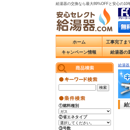
給湯器の交換なら最大89%OFFと安心の1
ホーム
工事完了ま
キャンペーン情報
給湯器の
給湯器.
給
①燃料種別
②省エネタイプ
③号数