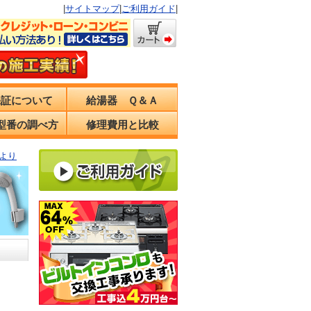
|
サイトマップ
|
ご利用ガイド
|
保証について
給湯器 Ｑ＆Ａ
型番の調べ方
修理費用と比較
より