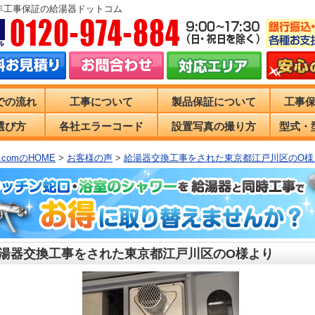
0年工事保証の給湯器ドットコム
での流れ
工事について
製品保証について
工事
選び方
各社エラーコード
設置写真の撮り方
型式・
comのHOME
>
お客様の声
>
給湯器交換工事をされた東京都江戸川区のO様
湯器交換工事をされた東京都江戸川区のO様より