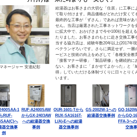
給湯器はお客さまの大切な「住居」に工事に
て取り付けます。商品価格がどれだけ安くて
最終的な工事が「ずさん」であれば意味があ
せん。当店は厳選された工事ネットワークを
に拡大中で、おかげさまで今や100社を超え
たりました。お客さまのもとに赴き交換工事
当する協力店は、経験年数20年以上(2017年現
ベテランぞろいです。さらに満足せず、一層
ービスと技術の向上をめざして「各種安全教
「接客マナー研修」「製品研修」を継続的に
ない、お客さまに「まかせてよかった」と「
マネージャー 安達紀彰
得」していただける体制づくりに日々とりく
います。
2400SAA-1
RUF-A2400SAW
OUR-1601-Tから
GS-2002W-1への
GQ-1620W
らRUF-
からGX-2403AW
RUX-SA1616T-
給湯器交換事例
からGQ-16
5SAA(C)へ
への給湯器交換
L(A)-Eへの給湯
FFA-3へ
湯器交換事
事例
器交換事例
交換
例