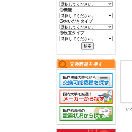
④機能
⑤おいだきタイプ
⑥設置タイプ
い