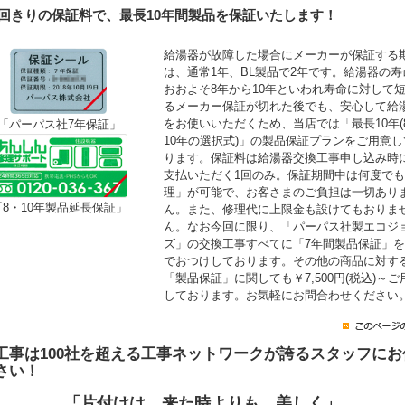
1回きりの保証料で、最長10年間製品を保証いたします！
給湯器が故障した場合にメーカーが保証する
は、通常1年、BL製品で2年です。給湯器の寿
おおよそ8年から10年といわれ寿命に対して
るメーカー保証が切れた後でも、安心して給
をお使いいただくため、当店では「最長10年(
「パーパス社7年保証」
10年の選択式)」の製品保証プランをご用意し
ります。保証料は給湯器交換工事申し込み時
支払いただく1回のみ。保証期間中は何度で
理」が可能で、お客さまのご負担は一切あり
「8・10年製品延長保証」
ん。また、修理代に上限金も設けてもおりま
ん。なお今回に限り、「パーパス社製エコジ
ズ」の交換工事すべてに「7年間製品保証」
でおつけしております。その他の商品に対す
「製品保証」に関しても￥7,500円(税込)～ご
しております。お気軽にお問合わせください
工事は100社を超える工事ネットワークが誇るスタッフにお
さい！
「片付けは 来た時よりも 美しく」