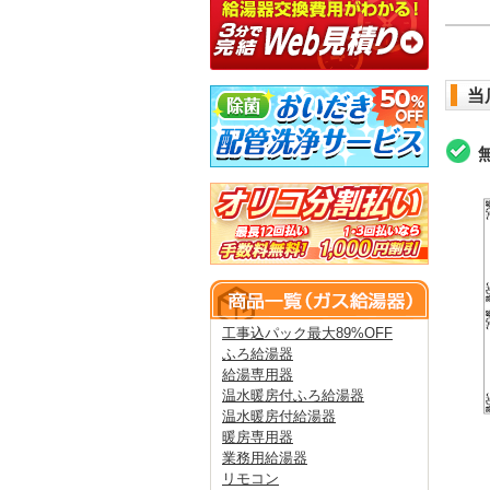
当
工事込パック最大89%OFF
ふろ給湯器
給湯専用器
温水暖房付ふろ給湯器
温水暖房付給湯器
暖房専用器
業務用給湯器
リモコン