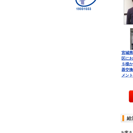
宮城県
区にお
Ｓ様か
器交換
メント
給
お客さ