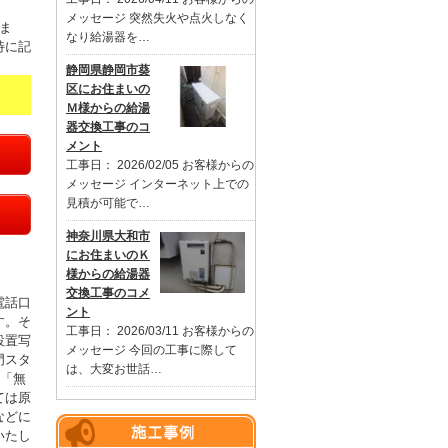
メッセージ 突然失火や点火しなく
ま
なり給湯器を…
特に記
静岡県静岡市葵
区にお住まいの
Ｍ様からの給湯
器交換工事のコ
メント
工事日： 2026/02/05 お客様からの
メッセージ インターネット上での
見積が可能で…
神奈川県大和市
にお住まいのＫ
様からの給湯器
交換工事のコメ
電話口
ント
す。そ
工事日： 2026/03/11 お客様からの
設置写
メッセージ 今回の工事に際して
門スタ
は、大変お世話…
。「無
ては原
などに
いたし