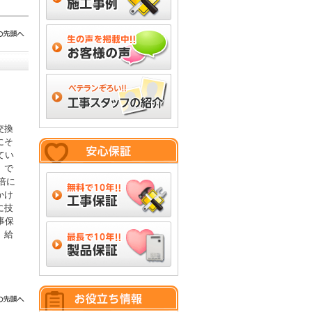
交換
にそ
てい
」で
倍に
かけ
に技
事保
。給