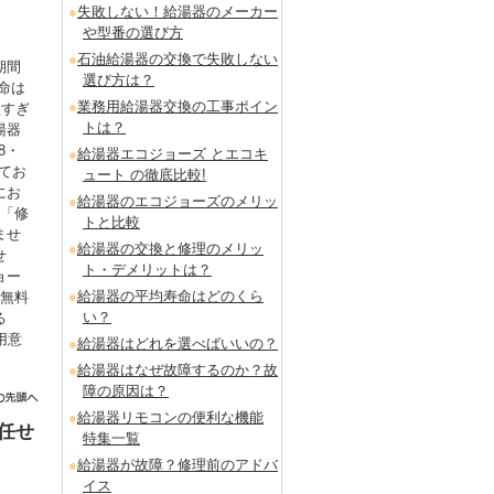
失敗しない！給湯器のメーカー
や型番の選び方
石油給湯器の交換で失敗しない
期間
選び方は？
命は
業務用給湯器交換の工事ポイン
短すぎ
トは？
湯器
8・
給湯器エコジョーズ とエコキ
てお
ュート の徹底比較!
にお
給湯器のエコジョーズのメリッ
も「修
トと比較
ませ
給湯器の交換と修理のメリッ
せ
ト・デメリットは？
ョー
給湯器の平均寿命はどのくら
を無料
い？
る
用意
給湯器はどれを選べばいいの？
。
給湯器はなぜ故障するのか？故
障の原因は？
給湯器リモコンの便利な機能
任せ
特集一覧
給湯器が故障？修理前のアドバ
イス