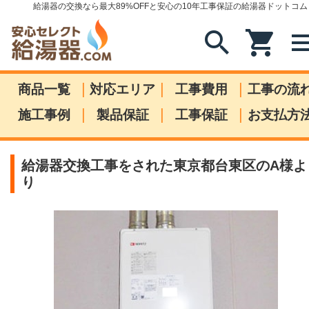
給湯器の交換なら最大89%OFFと安心の10年工事保証の給湯器ドットコム
search
shopping_cart
me
|
|
|
商品一覧
対応エリア
工事費用
工事の流
|
|
|
施工事例
製品保証
工事保証
お支払方
給湯器交換工事をされた東京都台東区のA様よ
り