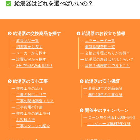
給湯器はどれを選べばいいの？
給湯器の交換商品を探す
給湯器のお役立ち情報
―
取扱商品一覧
―
エラーコード一覧
―
旧型番から探す
―
概算修理費用一覧
―
メーカーから探す
―
交換と修理どちらがお得？
―
設置状況から探す
―
給湯器の寿命はどれくらい？
―
3分で完結Web見積り
―
故障？修理前にできること
給湯器の安心工事
給湯器の安心保証
―
交換工事の流れ
―
最長10年の製品保証
―
工事の対応エリア
―
無料10年の工事保証
―
工事の現地調査エリア
―
工事費用の詳細
開催中のキャンペーン
―
交換工事の施工事例
―
ローン無金利＆1,000円割引
―
お客様の声
―
エコジョーズ無料7年保証
―
工事スタッフの紹介