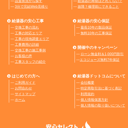
―
設置状況から探す
―
給湯器の寿命はどれくらい？
―
3分で完結Web見積り
―
故障？修理前にできること
給湯器の安心工事
給湯器の安心保証
―
交換工事の流れ
―
最長10年の製品保証
―
工事の対応エリア
―
無料10年の工事保証
―
工事の現地調査エリア
―
工事費用の詳細
開催中のキャンペーン
―
交換工事の施工事例
―
ローン無金利＆1,000円割引
―
お客様の声
―
エコジョーズ無料7年保証
―
工事スタッフの紹介
はじめての方へ
給湯器ドットコムについて
―
ご利用ガイド
―
会社概要
―
お問合わせ
―
特定商取引法に基づく表記
―
サイトマップ
―
利用規約
―
ホーム
―
個人情報保護方針
―
個人情報の取り扱いについて