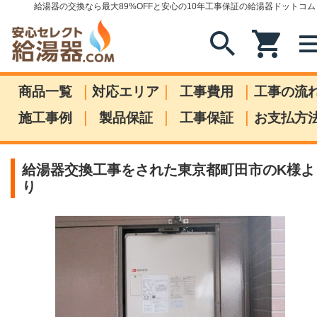
給湯器の交換なら最大89%OFFと安心の10年工事保証の給湯器ドットコム
search
shopping_cart
me
|
|
|
商品一覧
対応エリア
工事費用
工事の流
|
|
|
施工事例
製品保証
工事保証
お支払方
給湯器交換工事をされた東京都町田市のK様よ
り