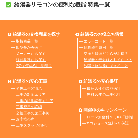
給湯器リモコンの便利な機能 特集一覧
給湯器の交換商品を探す
給湯器のお役立ち情報
―
取扱商品一覧
―
エラーコード一覧
―
旧型番から探す
―
概算修理費用一覧
―
メーカーから探す
―
交換と修理どちらがお得？
―
設置状況から探す
―
給湯器の寿命はどれくらい？
―
3分で完結Web見積り
―
故障？修理前にできること
給湯器の安心工事
給湯器の安心保証
―
交換工事の流れ
―
最長10年の製品保証
―
工事の対応エリア
―
無料10年の工事保証
―
工事の現地調査エリア
―
工事費用の詳細
開催中のキャンペーン
―
交換工事の施工事例
―
ローン無金利＆1,000円割引
―
お客様の声
―
エコジョーズ無料7年保証
―
工事スタッフの紹介