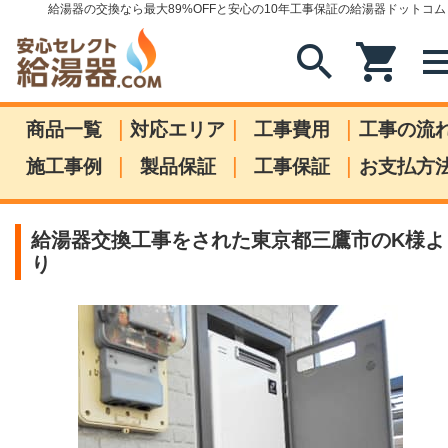
給湯器の交換なら最大89%OFFと安心の10年工事保証の給湯器ドットコム
search
shopping_cart
me
|
|
|
商品一覧
対応エリア
工事費用
工事の流
|
|
|
施工事例
製品保証
工事保証
お支払方
給湯器交換工事をされた東京都三鷹市のK様よ
り