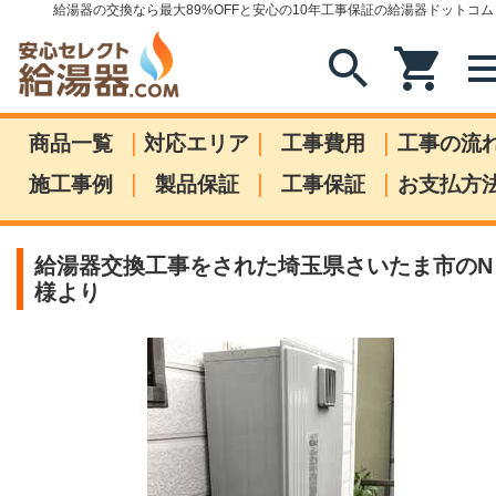
給湯器の交換なら最大89%OFFと安心の10年工事保証の給湯器ドットコム
search
shopping_cart
me
|
|
|
商品一覧
対応エリア
工事費用
工事の流
|
|
|
施工事例
製品保証
工事保証
お支払方
給湯器交換工事をされた埼玉県さいたま市のN
様より