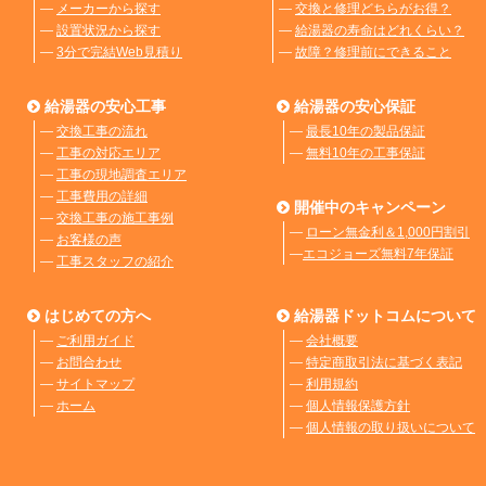
―
メーカーから探す
―
交換と修理どちらがお得？
―
設置状況から探す
―
給湯器の寿命はどれくらい？
―
3分で完結Web見積り
―
故障？修理前にできること
給湯器の安心工事
給湯器の安心保証
―
交換工事の流れ
―
最長10年の製品保証
―
工事の対応エリア
―
無料10年の工事保証
―
工事の現地調査エリア
―
工事費用の詳細
開催中のキャンペーン
―
交換工事の施工事例
―
ローン無金利＆1,000円割引
―
お客様の声
―
エコジョーズ無料7年保証
―
工事スタッフの紹介
はじめての方へ
給湯器ドットコムについて
―
ご利用ガイド
―
会社概要
―
お問合わせ
―
特定商取引法に基づく表記
―
サイトマップ
―
利用規約
―
ホーム
―
個人情報保護方針
―
個人情報の取り扱いについて