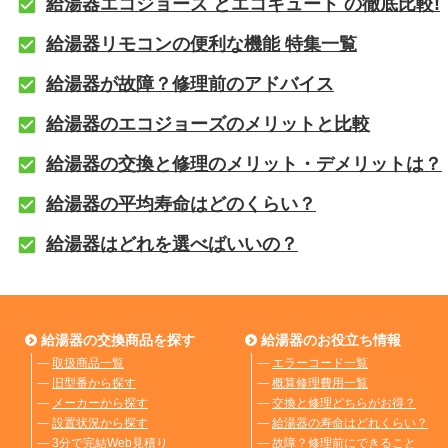
給湯器エコジョーズ とエコキュート の徹底比較!
給湯器リモコンの便利な機能 特集一覧
給湯器が故障？修理前のアドバイス
給湯器のエコジョーズのメリットと比較
給湯器の交換と修理のメリット・デメリットは？
給湯器の平均寿命はどのくらい？
給湯器はどれを選べばいいの？
給湯器の交換商品を探す
給湯器のお役立ち情報
―
取扱商品一覧
―
エラーコード一覧
―
旧型番から探す
―
概算修理費用一覧
―
メーカーから探す
―
交換と修理どちらがお得？
―
設置状況から探す
―
給湯器の寿命はどれくらい？
―
3分で完結Web見積り
―
故障？修理前にできること