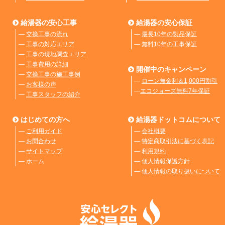
給湯器の安心工事
給湯器の安心保証
―
交換工事の流れ
―
最長10年の製品保証
―
工事の対応エリア
―
無料10年の工事保証
―
工事の現地調査エリア
―
工事費用の詳細
開催中のキャンペーン
―
交換工事の施工事例
―
ローン無金利＆1,000円割引
―
お客様の声
―
エコジョーズ無料7年保証
―
工事スタッフの紹介
はじめての方へ
給湯器ドットコムについて
―
ご利用ガイド
―
会社概要
―
お問合わせ
―
特定商取引法に基づく表記
―
サイトマップ
―
利用規約
―
ホーム
―
個人情報保護方針
―
個人情報の取り扱いについて