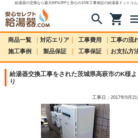
給湯器の交換なら最大89%OFFと安心の10年工事保証の給湯器ドットコム
search
shopping_cart
me
|
|
|
商品一覧
対応エリア
工事費用
工事の流
|
|
|
施工事例
製品保証
工事保証
お支払方
給湯器交換工事をされた茨城県高萩市のK様よ
り
工事日：2017年9月2