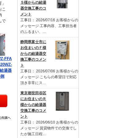
Ｓ様からの給湯
育」
器交換工事のコ
おこ
メント
納
工事日： 2026/07/16 お客様からの
んで
メッセージ 工事内容、工事担当者
のふるまい、…
静岡県富士市に
お住まいのＦ様
からの給湯器交
Z-FFA
換工事のコメン
20WZ-
ト
の給湯器
工事日： 2026/07/06 お客様からの
事例
メッセージ こちらの希望日で対応
頂き非常にス…
東京都世田谷区
にお住まいのＲ
様からの給湯器
交換工事のコメ
ント
工事日： 2026/06/10 お客様からの
メッセージ 賃貸物件での交換でし
たが施工日程…