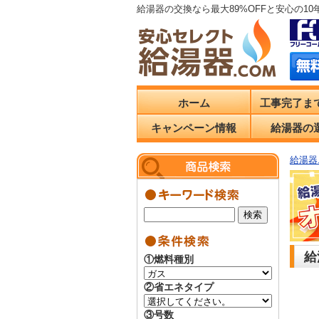
給湯器の交換なら最大89%OFFと安心の1
ホーム
工事完了ま
キャンペーン情報
給湯器の
給湯器.
給
①燃料種別
②省エネタイプ
③号数