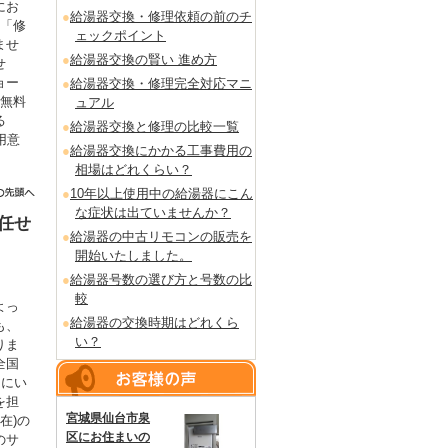
にお
給湯器交換・修理依頼の前のチ
も「修
ェックポイント
ませ
給湯器交換の賢い 進め方
せ
ョー
給湯器交換・修理完全対応マニ
を無料
ュアル
る
給湯器交換と修理の比較一覧
用意
給湯器交換にかかる工事費用の
。
相場はどれくらい？
10年以上使用中の給湯器にこん
な症状は出ていませんか？
任せ
給湯器の中古リモコンの販売を
開始いたしました。
給湯器号数の選び方と号数の比
較
よっ
給湯器の交換時期はどれくら
も、
い？
りま
全国
るにい
を担
宮城県仙台市泉
在)の
区にお住まいの
のサ