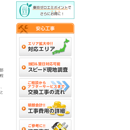
部
程
め、
と