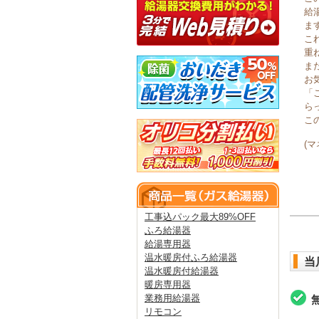
給
ま
こ
重
ま
お
「
ら
こ
(
工事込パック最大89%OFF
ふろ給湯器
給湯専用器
温水暖房付ふろ給湯器
当
温水暖房付給湯器
暖房専用器
業務用給湯器
リモコン