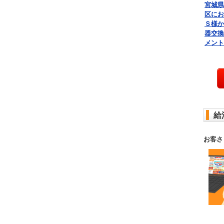
宮城県
区にお
Ｓ様か
器交換
メント
給
お客さ