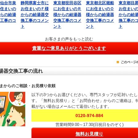
仙台市泉
静岡県富士市に
東京都世田谷区
東京都北区堀船
東京都目
住まいの
お住まいのＦ様
にお住まいのＲ
にお住まいのＯ
お住まい
らの給湯
からの給湯器交
様からの給湯器
様からの給湯器
からの給
工事のコ
換工事のコメン
交換工事のコメ
交換工事のコメ
換工事の
ト
ント
ント
ト
お客さまの声をもっと読む
貴重なご意見ありがとうございます
湯器交換工事の流れ
まからのご相談・お見積り依頼
以下の3つからお選びください。専門スタッフが応対いたし
す。「無料お見積り」と「お問合わせ」からのご連絡は、
載がない場合はメールにて返信いたします。
0120-974-884
営業時間9:00～17:30(日祝日をのぞく)
無料お見積り