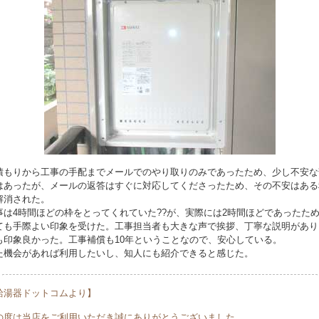
積もりから工事の手配までメールでのやり取りのみであったため、少し不安な
はあったが、メールの返答はすぐに対応してくださったため、その不安はある
解消された。
事は4時間ほどの枠をとってくれていた??が、実際には2時間ほどであったた
ても手際よい印象を受けた。工事担当者も大きな声で挨拶、丁寧な説明があり
も印象良かった。工事補償も10年ということなので、安心している。
た機会があれば利用したいし、知人にも紹介できると感じた。
給湯器ドットコムより】
の度は当店をご利用いただき誠にありがとうございました。