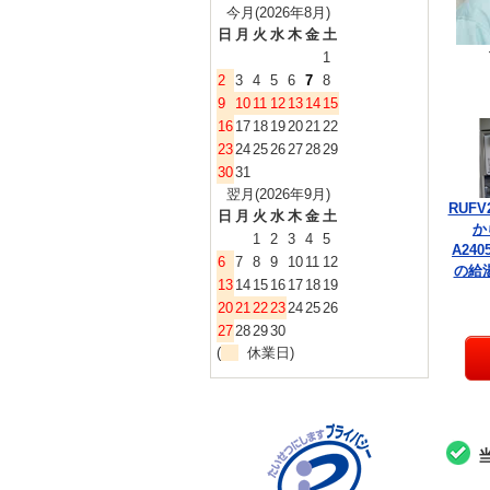
今月(2026年8月)
日
月
火
水
木
金
土
1
2
3
4
5
6
7
8
9
10
11
12
13
14
15
16
17
18
19
20
21
22
23
24
25
26
27
28
29
30
31
翌月(2026年9月)
RUFV
日
月
火
水
木
金
土
か
1
2
3
4
5
A240
6
7
8
9
10
11
12
の給
13
14
15
16
17
18
19
20
21
22
23
24
25
26
27
28
29
30
(
休業日)