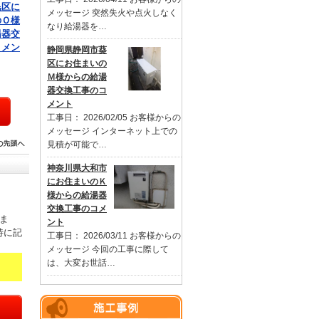
黒区に
メッセージ 突然失火や点火しなく
のＯ様
なり給湯器を…
湯器交
コメン
静岡県静岡市葵
区にお住まいの
Ｍ様からの給湯
器交換工事のコ
メント
工事日： 2026/02/05 お客様からの
メッセージ インターネット上での
見積が可能で…
神奈川県大和市
にお住まいのＫ
様からの給湯器
交換工事のコメ
ま
ント
特に記
工事日： 2026/03/11 お客様からの
メッセージ 今回の工事に際して
は、大変お世話…