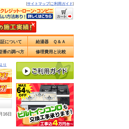
|
サイトマップ
|
ご利用ガイド
|
保証について
給湯器 Ｑ＆Ａ
型番の調べ方
修理費用と比較
より
月16日