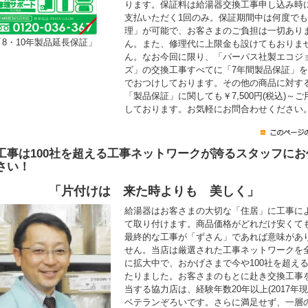
ります。保証料は給湯器交換工事申し込み時
支払いただく1回のみ。保証期間中は何度で
理」が可能で、お客さまのご負担は一切あり
「8・10年製品延長保証」
ん。また、修理代に上限金も設けてもおりま
ん。なお今回に限り、「パーパス社製エコジ
ズ」の交換工事すべてに「7年間製品保証」
でおつけしております。その他の商品に対す
「製品保証」に関しても￥7,500円(税込)～ご
しております。お気軽にお問合わせください
工事は100社を超える工事ネットワークが誇るスタッフにお
さい！
「片付けは 来た時よりも 美しく」
給湯器はお客さまの大切な「住居」に工事に
て取り付けます。商品価格がどれだけ安くて
最終的な工事が「ずさん」であれば意味があ
せん。当店は厳選された工事ネットワークを
に拡大中で、おかげさまで今や100社を超え
たりました。お客さまのもとに赴き交換工事
当する協力店は、経験年数20年以上(2017年現
ベテランぞろいです。さらに満足せず、一層