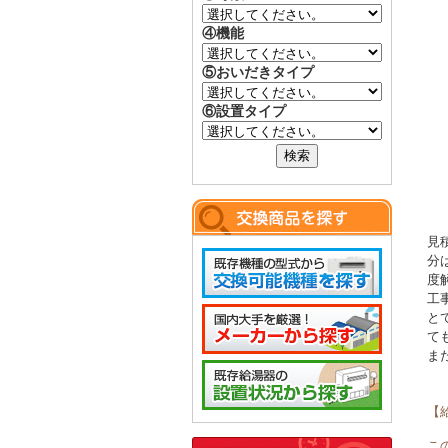
④機能
⑤おいだきタイプ
⑥設置タイプ
見
分
度
工
と
て
ま
【
こ