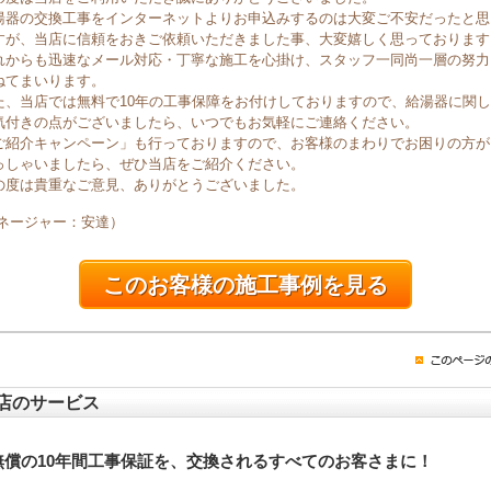
湯器の交換工事をインターネットよりお申込みするのは大変ご不安だったと思
すが、当店に信頼をおきご依頼いただきました事、大変嬉しく思っております
れからも迅速なメール対応・丁寧な施工を心掛け、スタッフ一同尚一層の努力
ねてまいります。
た、当店では無料で10年の工事保障をお付けしておりますので、給湯器に関
気付きの点がございましたら、いつでもお気軽にご連絡ください。
ご紹介キャンペーン」も行っておりますので、お客様のまわりでお困りの方が
っしゃいましたら、ぜひ当店をご紹介ください。
の度は貴重なご意見、ありがとうございました。
マネージャー：安達）
このお客様の施工事例を見る
店のサービス
無償の10年間工事保証を、交換されるすべてのお客さまに！