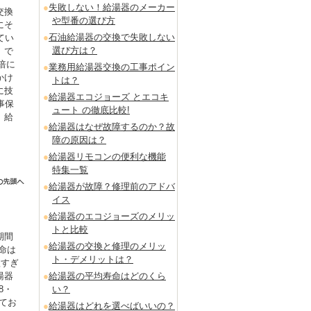
失敗しない！給湯器のメーカー
交換
や型番の選び方
にそ
石油給湯器の交換で失敗しない
てい
選び方は？
」で
倍に
業務用給湯器交換の工事ポイン
かけ
トは？
に技
給湯器エコジョーズ とエコキ
事保
ュート の徹底比較!
。給
給湯器はなぜ故障するのか？故
障の原因は？
給湯器リモコンの便利な機能
特集一覧
給湯器が故障？修理前のアドバ
イス
給湯器のエコジョーズのメリッ
トと比較
期間
給湯器の交換と修理のメリッ
命は
ト・デメリットは？
短すぎ
湯器
給湯器の平均寿命はどのくら
8・
い？
てお
給湯器はどれを選べばいいの？