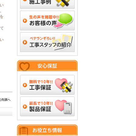
い
。
を
して
い