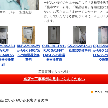
ービスと技術の向上をめざして「各種安全教
「接客マナー研修」「製品研修」を継続的に
ない、お客さまに「まかせてよかった」と「
マネージャー 安達紀彰
得」していただける体制づくりに日々とりく
います。
2400SAA-1
RUF-A2400SAW
OUR-1601-Tから
GS-2002W-1への
GQ-1620W
らRUF-
からGX-2403AW
RUX-SA1616T-
給湯器交換事例
からGQ-16
5SAA(C)へ
への給湯器交換
L(A)-Eへの給湯
FFA-3へ
湯器交換事
事例
器交換事例
交換
例
工事事例をもっと読む
当店の工事事例を是非ごらんください
当店にいただいたお客さまの声