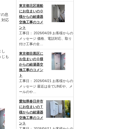
東京都北区堀船
にお住まいのＯ
才の息
様からの給湯器
く対応
交換工事のコメ
。
ント
工事日： 2026/04/28 お客様からの
メッセージ 価格、電話対応、取り
付け工事の全…
まし
東京都目黒区に
うじも
お住まいのＯ様
からの給湯器交
換工事のコメン
ト
工事日： 2026/04/21 お客様からの
メッセージ 最近は全てLINEや、メ
ールのや…
愛知県春日井市
にお住まいのＴ
様からの給湯器
交換工事のコメ
ント
工事日： 2026/04/11 お客様からの