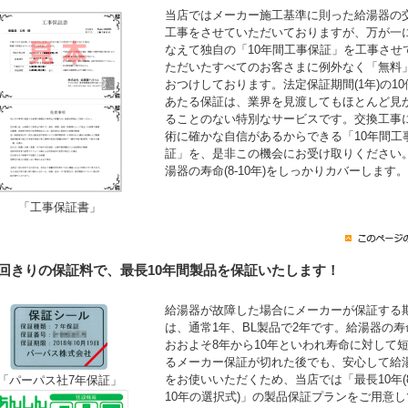
当店ではメーカー施工基準に則った給湯器の
工事をさせていただいておりますが、万が一
なえて独自の「10年間工事保証」を工事させ
ただいたすべてのお客さまに例外なく「無料
おつけしております。法定保証期間(1年)の10
あたる保証は、業界を見渡してもほとんど見
ることのない特別なサービスです。交換工事
術に確かな自信があるからできる「10年間工
証」を、是非この機会にお受け取りください
湯器の寿命(8-10年)をしっかりカバーします。
「工事保証書」
1回きりの保証料で、最長10年間製品を保証いたします！
給湯器が故障した場合にメーカーが保証する
は、通常1年、BL製品で2年です。給湯器の寿
おおよそ8年から10年といわれ寿命に対して
るメーカー保証が切れた後でも、安心して給
をお使いいただくため、当店では「最長10年(
「パーパス社7年保証」
10年の選択式)」の製品保証プランをご用意し