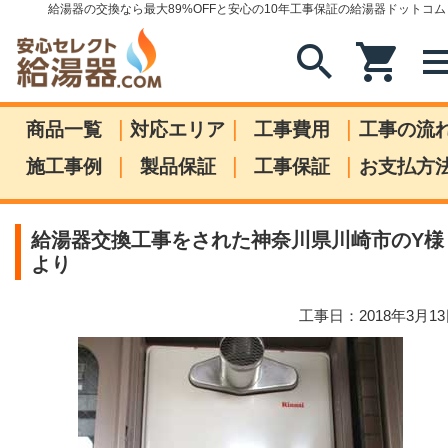
給湯器の交換なら最大89%OFFと安心の10年工事保証の給湯器ドットコム
search
shopping_cart
me
|
|
|
商品一覧
対応エリア
工事費用
工事の流
|
|
|
施工事例
製品保証
工事保証
お支払方
給湯器交換工事をされた神奈川県川崎市のY様
より
工事日：2018年3月1