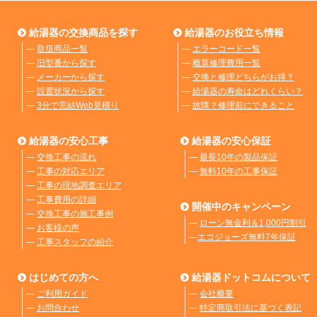
給湯器の交換商品を探す
給湯器のお役立ち情報
―
取扱商品一覧
―
エラーコード一覧
―
旧型番から探す
―
概算修理費用一覧
―
メーカーから探す
―
交換と修理どちらがお得？
―
設置状況から探す
―
給湯器の寿命はどれくらい？
―
3分で完結Web見積り
―
故障？修理前にできること
給湯器の安心工事
給湯器の安心保証
―
交換工事の流れ
―
最長10年の製品保証
―
工事の対応エリア
―
無料10年の工事保証
―
工事の現地調査エリア
―
工事費用の詳細
開催中のキャンペーン
―
交換工事の施工事例
―
ローン無金利＆1,000円割引
―
お客様の声
―
エコジョーズ無料7年保証
―
工事スタッフの紹介
はじめての方へ
給湯器ドットコムについて
―
ご利用ガイド
―
会社概要
―
お問合わせ
―
特定商取引法に基づく表記