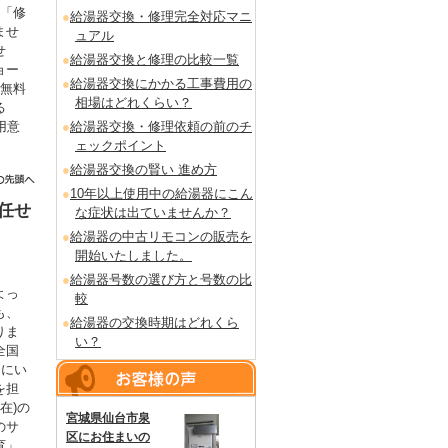
も「修
給湯器交換・修理完全対応マニ
ませ
ュアル
せ
給湯器交換と修理の比較一覧
ョー
給湯器交換にかかる工事費用の
を無料
相場はどれくらい？
る
用意
給湯器交換・修理依頼の前のチ
。
ェックポイント
給湯器交換の賢い 進め方
10年以上使用中の給湯器にこん
任せ
な症状は出ていませんか？
給湯器の中古リモコンの販売を
開始いたしました。
給湯器号数の選び方と号数の比
よっ
較
も、
給湯器の交換時期はどれくら
りま
い？
全国
るにい
を担
在)の
宮城県仙台市泉
のサ
区にお住まいの
育」