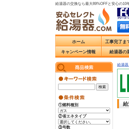
給湯器の交換なら最大89%OFFと安心の1
ホーム
工事完了ま
キャンペーン情報
給湯器の
給湯器.
給
①燃料種別
②省エネタイプ
③号数