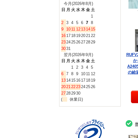
今月(2026年8月)
日
月
火
水
木
金
土
1
2
3
4
5
6
7
8
9
10
11
12
13
14
15
16
17
18
19
20
21
22
23
24
25
26
27
28
29
30
31
RUFV
翌月(2026年9月)
か
日
月
火
水
木
金
土
A240
1
2
3
4
5
の給
6
7
8
9
10
11
12
13
14
15
16
17
18
19
20
21
22
23
24
25
26
27
28
29
30
(
休業日)