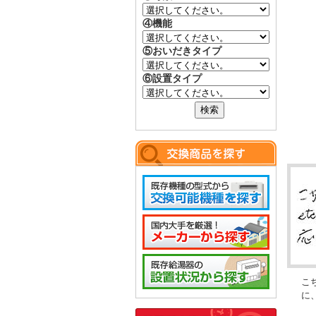
④機能
⑤おいだきタイプ
⑥設置タイプ
こ
に