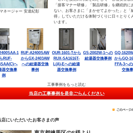
「接客マナー研修」「製品研修」を継続的に
ない、お客さまに「まかせてよかった」と「
マネージャー 安達紀彰
得」していただける体制づくりに日々とりく
います。
2400SAA-1
RUF-A2400SAW
OUR-1601-Tから
GS-2002W-1への
GQ-1620W
らRUF-
からGX-2403AW
RUX-SA1616T-
給湯器交換事例
からGQ-16
5SAA(C)へ
への給湯器交換
L(A)-Eへの給湯
FFA-3へ
湯器交換事
事例
器交換事例
交換
例
工事事例をもっと読む
当店の工事事例を是非ごらんください
当店にいただいたお客さまの声
東京都練馬区のS様より