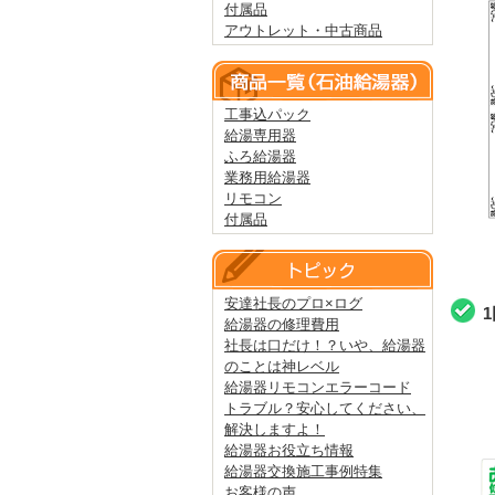
付属品
アウトレット・中古商品
工事込パック
給湯専用器
ふろ給湯器
業務用給湯器
リモコン
付属品
安達社長のプロ×ログ
給湯器の修理費用
社長は口だけ！？いや、給湯器
のことは神レベル
給湯器リモコンエラーコード
トラブル？安心してください、
解決しますよ！
給湯器お役立ち情報
給湯器交換施工事例特集
お客様の声