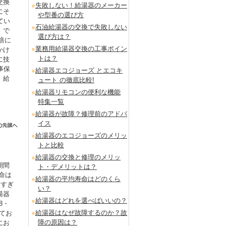
交換
失敗しない！給湯器のメーカー
にそ
や型番の選び方
てい
石油給湯器の交換で失敗しない
」で
選び方は？
倍に
業務用給湯器交換の工事ポイン
かけ
トは？
に技
事保
給湯器エコジョーズ とエコキ
。給
ュート の徹底比較!
給湯器リモコンの便利な機能
特集一覧
給湯器が故障？修理前のアドバ
イス
給湯器のエコジョーズのメリッ
トと比較
給湯器の交換と修理のメリッ
期間
ト・デメリットは？
命は
給湯器の平均寿命はどのくら
短すぎ
い？
湯器
給湯器はどれを選べばいいの？
8・
給湯器はなぜ故障するのか？故
てお
障の原因は？
にお