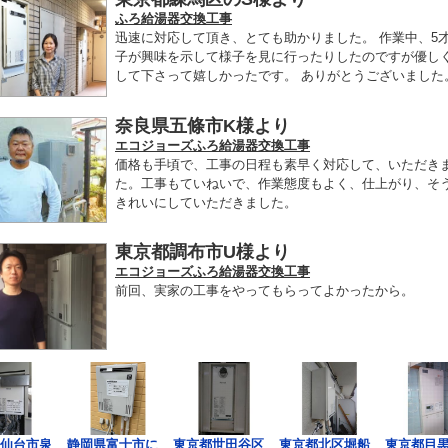
ふろ給湯器交換工事
迅速に対応して頂き、とても助かりました。 作業中、5
子が興味を示して様子を見に行ったりしたのですが優し
して下さって嬉しかったです。 ありがとうございました
奈良県五條市K様より
エコジョーズふろ給湯器交換工事
価格も手頃で、工事の日程も素早く対応して、いただき
た。工事もていねいで、作業態度もよく、仕上がり、そ
きれいにしていただきました。
東京都調布市U様より
エコジョーズふろ給湯器交換工事
前回、実家の工事をやってもらってよかったから。
仙台市泉
静岡県富士市に
東京都世田谷区
東京都北区堀船
東京都目