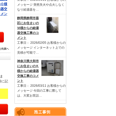
のＯ様
メッセージ 突然失火や点火しなく
湯器交
なり給湯器を…
コメン
静岡県静岡市葵
区にお住まいの
Ｍ様からの給湯
器交換工事のコ
メント
工事日： 2026/02/05 お客様からの
メッセージ インターネット上での
見積が可能で…
神奈川県大和市
にお住まいのＫ
様からの給湯器
交換工事のコメ
ま
ント
特に記
工事日： 2026/03/11 お客様からの
メッセージ 今回の工事に際して
は、大変お世話…