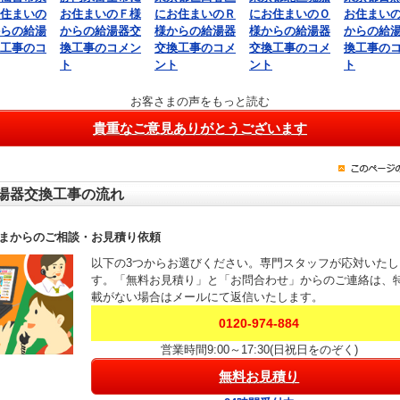
住まいの
お住まいのＦ様
にお住まいのＲ
にお住まいのＯ
お住まい
らの給湯
からの給湯器交
様からの給湯器
様からの給湯器
からの給
工事のコ
換工事のコメン
交換工事のコメ
交換工事のコメ
換工事の
ト
ント
ント
ト
お客さまの声をもっと読む
貴重なご意見ありがとうございます
湯器交換工事の流れ
まからのご相談・お見積り依頼
以下の3つからお選びください。専門スタッフが応対いたし
す。「無料お見積り」と「お問合わせ」からのご連絡は、
載がない場合はメールにて返信いたします。
0120-974-884
営業時間9:00～17:30(日祝日をのぞく)
無料お見積り