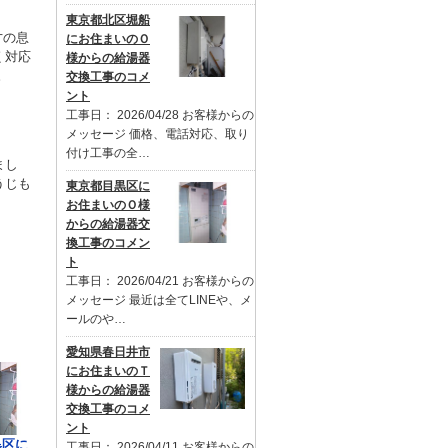
東京都北区堀船
才の息
にお住まいのＯ
く対応
様からの給湯器
。
交換工事のコメ
ント
工事日： 2026/04/28 お客様からの
メッセージ 価格、電話対応、取り
付け工事の全…
まし
うじも
東京都目黒区に
お住まいのＯ様
からの給湯器交
換工事のコメン
ト
工事日： 2026/04/21 お客様からの
メッセージ 最近は全てLINEや、メ
ールのや…
愛知県春日井市
にお住まいのＴ
様からの給湯器
交換工事のコメ
ント
黒区に
工事日： 2026/04/11 お客様からの