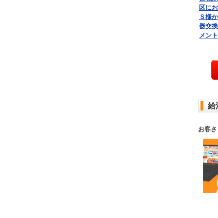
区にお
Ｓ様か
器交換
メント
給
お客さ