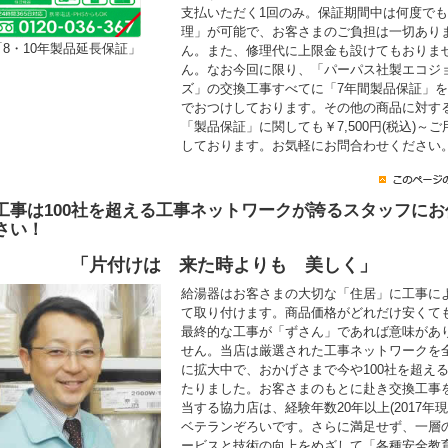
支払いただく1回のみ。保証期間中は何度で
理」が可能で、お客さまのご負担は一切あり
「8・10年製品延長保証」
ん。また、修理代に上限金も設けてもおりま
ん。なお今回に限り、「パーパス社製エコジ
ズ」の交換工事すべてに「7年間製品保証」
でおつけしております。その他の商品に対す
「製品保証」に関しても￥7,500円(税込)～ご
しております。お気軽にお問合わせください
工事は100社を超える工事ネットワークが誇るスタッフにお
さい！
「片付けは 来た時よりも 美しく」
給湯器はお客さまの大切な「住居」に工事に
て取り付けます。商品価格がどれだけ安くて
最終的な工事が「ずさん」であれば意味があ
せん。当店は厳選された工事ネットワークを
に拡大中で、おかげさまで今や100社を超え
たりました。お客さまのもとに赴き交換工事
当する協力店は、経験年数20年以上(2017年現
ベテランぞろいです。さらに満足せず、一層
ービスと技術の向上をめざして「各種安全教