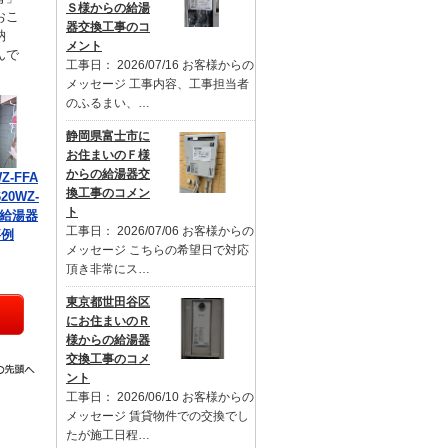
Ｓ様からの給湯
おこ
器交換工事のコ
納
メント
んで
工事日： 2026/07/16 お客様からの
メッセージ 工事内容、工事担当者
のふるまい、…
静岡県富士市に
お住まいのＦ様
からの給湯器交
Z-FFA
換工事のコメン
20WZ-
ト
の給湯器
工事日： 2026/07/06 お客様からの
事例
メッセージ こちらの希望日で対応
頂き非常にス…
東京都世田谷区
にお住まいのＲ
様からの給湯器
交換工事のコメ
ント
工事日： 2026/06/10 お客様からの
メッセージ 賃貸物件での交換でし
たが施工日程…