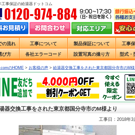
0年工事保証の給湯器ドットコム
での流れ
工事について
製品保証について
工事
選び方
各社エラーコード
設置写真の撮り方
型式・
comのHOME
>
お客様の声
>
給湯器交換工事をされた東京都国分寺市のM様
湯器交換工事をされた東京都国分寺市のM様より
工事日：2018年3