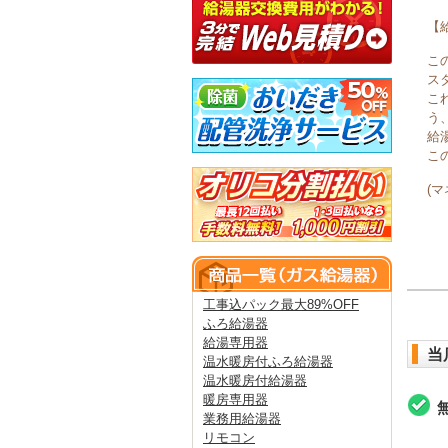
【
こ
ス
こ
う
給
こ
(
工事込パック最大89%OFF
ふろ給湯器
給湯専用器
当
温水暖房付ふろ給湯器
温水暖房付給湯器
暖房専用器
業務用給湯器
リモコン