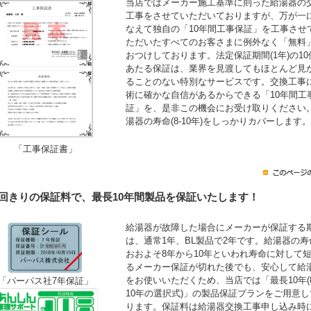
当店ではメーカー施工基準に則った給湯器の
工事をさせていただいておりますが、万が一
なえて独自の「10年間工事保証」を工事させ
ただいたすべてのお客さまに例外なく「無料
おつけしております。法定保証期間(1年)の10
あたる保証は、業界を見渡してもほとんど見
ることのない特別なサービスです。交換工事
術に確かな自信があるからできる「10年間工
証」を、是非この機会にお受け取りください
湯器の寿命(8-10年)をしっかりカバーします。
「工事保証書」
1回きりの保証料で、最長10年間製品を保証いたします！
給湯器が故障した場合にメーカーが保証する
は、通常1年、BL製品で2年です。給湯器の寿
おおよそ8年から10年といわれ寿命に対して
るメーカー保証が切れた後でも、安心して給
をお使いいただくため、当店では「最長10年(
「パーパス社7年保証」
10年の選択式)」の製品保証プランをご用意し
ります。保証料は給湯器交換工事申し込み時