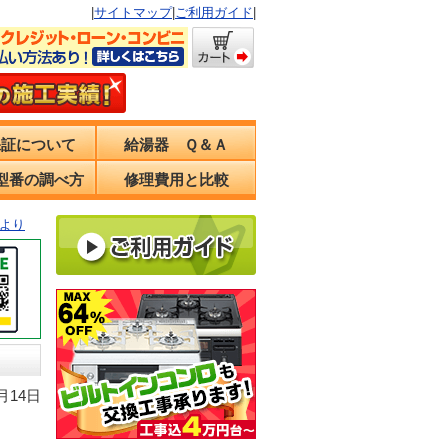
|
サイトマップ
|
ご利用ガイド
|
保証について
給湯器 Ｑ＆Ａ
型番の調べ方
修理費用と比較
より
月14日