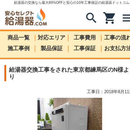
給湯器の交換なら最大89%OFFと安心の10年工事保証の給湯器ドットコム
search
shopping_cart
me
|
|
|
商品一覧
対応エリア
工事費用
工事の流
|
|
|
施工事例
製品保証
工事保証
お支払方
給湯器交換工事をされた東京都練馬区のN様よ
り
工事日：2018年8月1