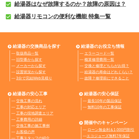
給湯器はなぜ故障するのか？故障の原因は？
給湯器リモコンの便利な機能 特集一覧
給湯器の交換商品を探す
給湯器のお役立ち情報
―
取扱商品一覧
―
エラーコード一覧
―
旧型番から探す
―
概算修理費用一覧
―
メーカーから探す
―
交換と修理どちらがお得？
―
設置状況から探す
―
給湯器の寿命はどれくらい？
―
3分で完結Web見積り
―
故障？修理前にできること
給湯器の安心工事
給湯器の安心保証
―
交換工事の流れ
―
最長10年の製品保証
―
工事の対応エリア
―
無料10年の工事保証
―
工事の現地調査エリア
―
工事費用の詳細
開催中のキャンペーン
―
交換工事の施工事例
―
ローン無金利＆1,000円割引
―
お客様の声
―
エコジョーズ無料7年保証
―
工事スタッフの紹介