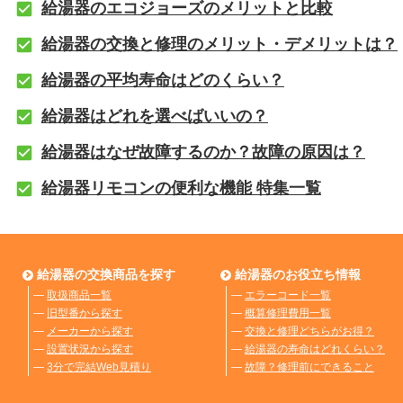
給湯器のエコジョーズのメリットと比較
給湯器の交換と修理のメリット・デメリットは？
給湯器の平均寿命はどのくらい？
給湯器はどれを選べばいいの？
給湯器はなぜ故障するのか？故障の原因は？
給湯器リモコンの便利な機能 特集一覧
給湯器の交換商品を探す
給湯器のお役立ち情報
―
取扱商品一覧
―
エラーコード一覧
―
旧型番から探す
―
概算修理費用一覧
―
メーカーから探す
―
交換と修理どちらがお得？
―
設置状況から探す
―
給湯器の寿命はどれくらい？
―
3分で完結Web見積り
―
故障？修理前にできること