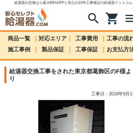
給湯器の交換なら最大89%OFFと安心の10年工事保証の給湯器ドットコム
search
shopping_cart
me
|
|
|
商品一覧
対応エリア
工事費用
工事の流
|
|
|
施工事例
製品保証
工事保証
お支払方
給湯器交換工事をされた東京都葛飾区のF様よ
り
工事日：2018年9月