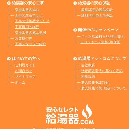
給湯器の安心工事
給湯器の安心保証
―
交換工事の流れ
―
最長10年の製品保証
―
工事の対応エリア
―
無料10年の工事保証
―
工事の現地調査エリア
―
工事費用の詳細
開催中のキャンペーン
―
交換工事の施工事例
―
ローン無金利＆1,000円割引
―
お客様の声
―
エコジョーズ無料7年保証
―
工事スタッフの紹介
はじめての方へ
給湯器ドットコムについて
―
ご利用ガイド
―
会社概要
―
お問合わせ
―
特定商取引法に基づく表記
―
サイトマップ
―
利用規約
―
ホーム
―
個人情報保護方針
―
個人情報の取り扱いについて