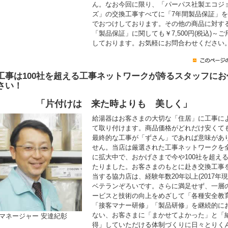
ん。なお今回に限り、「パーパス社製エコジ
ズ」の交換工事すべてに「7年間製品保証」
でおつけしております。その他の商品に対す
「製品保証」に関しても￥7,500円(税込)～ご
しております。お気軽にお問合わせください
工事は100社を超える工事ネットワークが誇るスタッフにお
さい！
「片付けは 来た時よりも 美しく」
給湯器はお客さまの大切な「住居」に工事に
て取り付けます。商品価格がどれだけ安くて
最終的な工事が「ずさん」であれば意味があ
せん。当店は厳選された工事ネットワークを
に拡大中で、おかげさまで今や100社を超え
たりました。お客さまのもとに赴き交換工事
当する協力店は、経験年数20年以上(2017年現
ベテランぞろいです。さらに満足せず、一層
ービスと技術の向上をめざして「各種安全教
「接客マナー研修」「製品研修」を継続的に
ない、お客さまに「まかせてよかった」と「
マネージャー 安達紀彰
得」していただける体制づくりに日々とりく