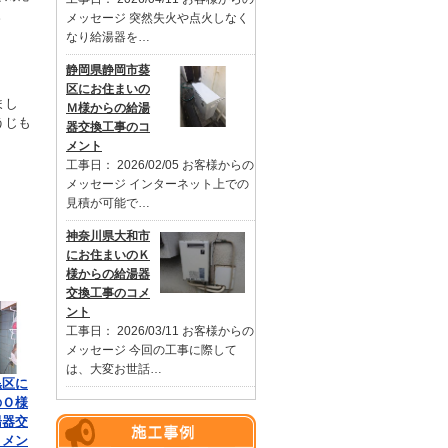
。
メッセージ 突然失火や点火しなく
なり給湯器を…
静岡県静岡市葵
区にお住まいの
まし
Ｍ様からの給湯
うじも
器交換工事のコ
メント
工事日： 2026/02/05 お客様からの
メッセージ インターネット上での
見積が可能で…
神奈川県大和市
にお住まいのＫ
様からの給湯器
交換工事のコメ
ント
工事日： 2026/03/11 お客様からの
メッセージ 今回の工事に際して
は、大変お世話…
黒区に
のＯ様
湯器交
コメン