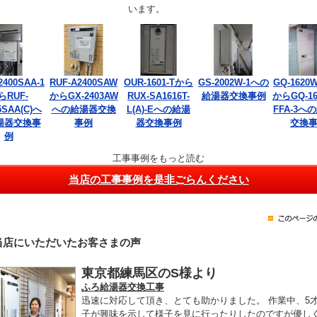
います。
2400SAA-1
RUF-A2400SAW
OUR-1601-Tから
GS-2002W-1への
GQ-1620W
らRUF-
からGX-2403AW
RUX-SA1616T-
給湯器交換事例
からGQ-16
5SAA(C)へ
への給湯器交換
L(A)-Eへの給湯
FFA-3へ
湯器交換事
事例
器交換事例
交換
例
工事事例をもっと読む
当店の工事事例を是非ごらんください
当店にいただいたお客さまの声
東京都練馬区のS様より
ふろ給湯器交換工事
迅速に対応して頂き、とても助かりました。 作業中、5
子が興味を示して様子を見に行ったりしたのですが優し