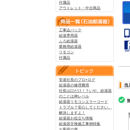
付属品
アウトレット・中古商品
工事込パック
給湯専用器
ふろ給湯器
業務用給湯器
リモコン
付属品
安達社長のプロ×ログ
当
給湯器の修理費用
社長は口だけ！？いや、給湯器
のことは神レベル
給湯器リモコンエラーコード
トラブル？安心してください、
解決しますよ！
給湯器お役立ち情報
給湯器交換施工事例特集
お客様の声