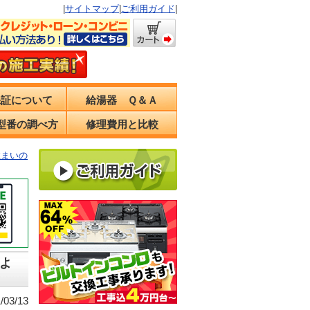
|
サイトマップ
|
ご利用ガイド
|
保証について
給湯器 Ｑ＆Ａ
型番の調べ方
修理費用と比較
住まいの
よ
03/13