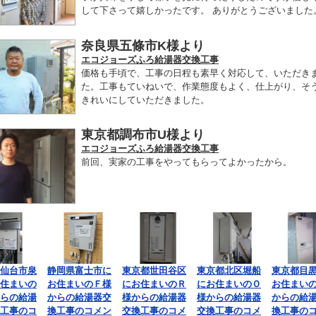
して下さって嬉しかったです。 ありがとうございました
奈良県五條市K様より
エコジョーズふろ給湯器交換工事
価格も手頃で、工事の日程も素早く対応して、いただき
た。工事もていねいで、作業態度もよく、仕上がり、そ
きれいにしていただきました。
東京都調布市U様より
エコジョーズふろ給湯器交換工事
前回、実家の工事をやってもらってよかったから。
仙台市泉
静岡県富士市に
東京都世田谷区
東京都北区堀船
東京都目
住まいの
お住まいのＦ様
にお住まいのＲ
にお住まいのＯ
お住まい
らの給湯
からの給湯器交
様からの給湯器
様からの給湯器
からの給
工事のコ
換工事のコメン
交換工事のコメ
交換工事のコメ
換工事の