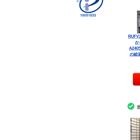
RUFV
か
A240
の給