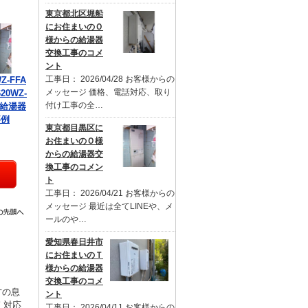
東京都北区堀船
にお住まいのＯ
様からの給湯器
交換工事のコメ
ント
工事日： 2026/04/28 お客様からの
Z-FFA
メッセージ 価格、電話対応、取り
20WZ-
付け工事の全…
の給湯器
事例
東京都目黒区に
お住まいのＯ様
からの給湯器交
換工事のコメン
ト
工事日： 2026/04/21 お客様からの
メッセージ 最近は全てLINEや、メ
ールのや…
愛知県春日井市
にお住まいのＴ
様からの給湯器
交換工事のコメ
才の息
ント
く対応
工事日： 2026/04/11 お客様からの