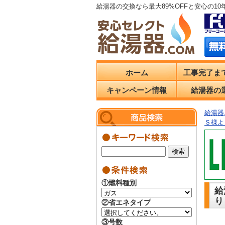
給湯器の交換なら最大89%OFFと安心の1
ホーム
工事完了ま
キャンペーン情報
給湯器の
給湯器.
Ｓ様よ
①燃料種別
給
り
②省エネタイプ
③号数