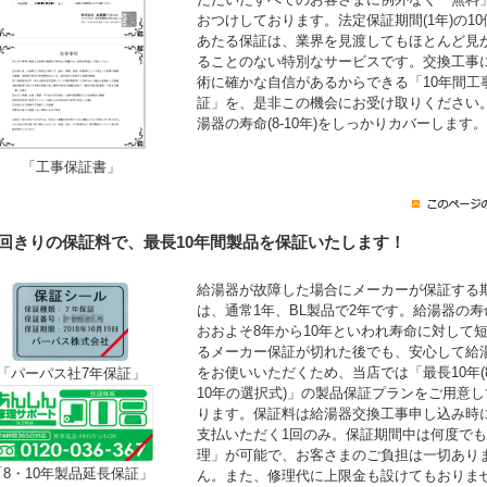
おつけしております。法定保証期間(1年)の10
あたる保証は、業界を見渡してもほとんど見
ることのない特別なサービスです。交換工事
術に確かな自信があるからできる「10年間工
証」を、是非この機会にお受け取りください
湯器の寿命(8-10年)をしっかりカバーします。
「工事保証書」
1回きりの保証料で、最長10年間製品を保証いたします！
給湯器が故障した場合にメーカーが保証する
は、通常1年、BL製品で2年です。給湯器の寿
おおよそ8年から10年といわれ寿命に対して
るメーカー保証が切れた後でも、安心して給
をお使いいただくため、当店では「最長10年(
「パーパス社7年保証」
10年の選択式)」の製品保証プランをご用意し
ります。保証料は給湯器交換工事申し込み時
支払いただく1回のみ。保証期間中は何度で
理」が可能で、お客さまのご負担は一切あり
「8・10年製品延長保証」
ん。また、修理代に上限金も設けてもおりま