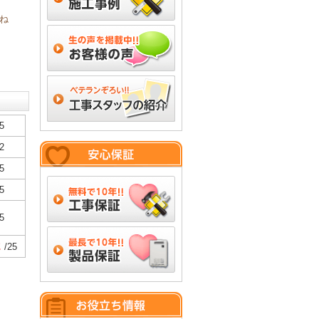
ね
5
2
5
5
5
2
/25