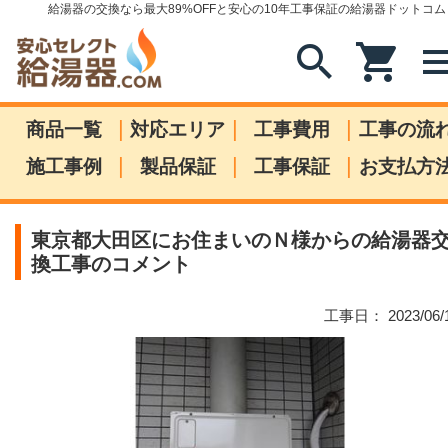
給湯器の交換なら最大89%OFFと安心の10年工事保証の給湯器ドットコム
search
shopping_cart
me
|
|
|
商品一覧
対応エリア
工事費用
工事の流
|
|
|
施工事例
製品保証
工事保証
お支払方
東京都大田区にお住まいのＮ様からの給湯器
換工事のコメント
工事日： 2023/06/