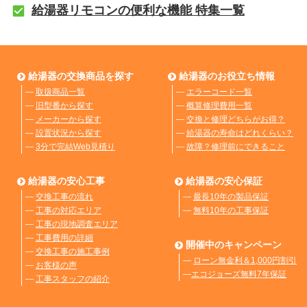
給湯器リモコンの便利な機能 特集一覧
給湯器の交換商品を探す
給湯器のお役立ち情報
―
取扱商品一覧
―
エラーコード一覧
―
旧型番から探す
―
概算修理費用一覧
―
メーカーから探す
―
交換と修理どちらがお得？
―
設置状況から探す
―
給湯器の寿命はどれくらい？
―
3分で完結Web見積り
―
故障？修理前にできること
給湯器の安心工事
給湯器の安心保証
―
交換工事の流れ
―
最長10年の製品保証
―
工事の対応エリア
―
無料10年の工事保証
―
工事の現地調査エリア
―
工事費用の詳細
開催中のキャンペーン
―
交換工事の施工事例
―
ローン無金利＆1,000円割引
―
お客様の声
―
エコジョーズ無料7年保証
―
工事スタッフの紹介