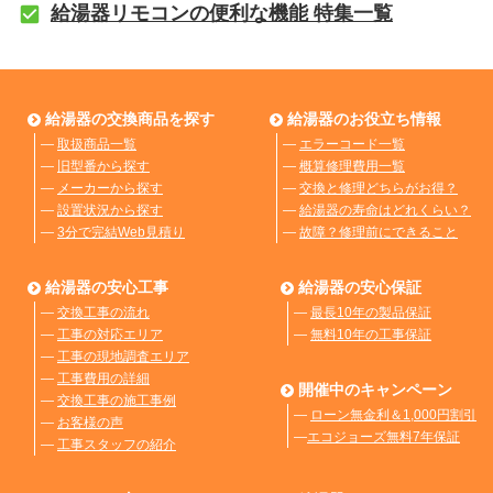
給湯器リモコンの便利な機能 特集一覧
給湯器の交換商品を探す
給湯器のお役立ち情報
―
取扱商品一覧
―
エラーコード一覧
―
旧型番から探す
―
概算修理費用一覧
―
メーカーから探す
―
交換と修理どちらがお得？
―
設置状況から探す
―
給湯器の寿命はどれくらい？
―
3分で完結Web見積り
―
故障？修理前にできること
給湯器の安心工事
給湯器の安心保証
―
交換工事の流れ
―
最長10年の製品保証
―
工事の対応エリア
―
無料10年の工事保証
―
工事の現地調査エリア
―
工事費用の詳細
開催中のキャンペーン
―
交換工事の施工事例
―
ローン無金利＆1,000円割引
―
お客様の声
―
エコジョーズ無料7年保証
―
工事スタッフの紹介