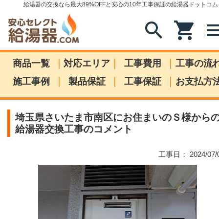
給湯器の交換なら最大89%OFFと安心の10年工事保証の給湯器ドットコム
search
shopping_cart
me
|
|
|
商品一覧
対応エリア
工事費用
工事の流
|
|
|
施工事例
製品保証
工事保証
お支払方
埼玉県さいたま市南区にお住まいのＳ様から
給湯器交換工事のコメント
工事日： 2024/07/