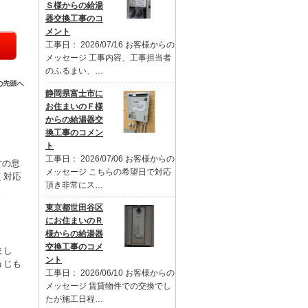
Ｓ様からの給湯
器交換工事のコ
メント
工事日： 2026/07/16 お客様からの
メッセージ 工事内容、工事担当者
のふるまい、…
静岡県富士市に
お住まいのＦ様
からの給湯器交
換工事のコメン
ト
工事日： 2026/07/06 お客様からの
才の息
メッセージ こちらの希望日で対応
く対応
頂き非常にス…
。
東京都世田谷区
にお住まいのＲ
様からの給湯器
交換工事のコメ
まし
ント
うじも
工事日： 2026/06/10 お客様からの
メッセージ 賃貸物件での交換でし
たが施工日程…