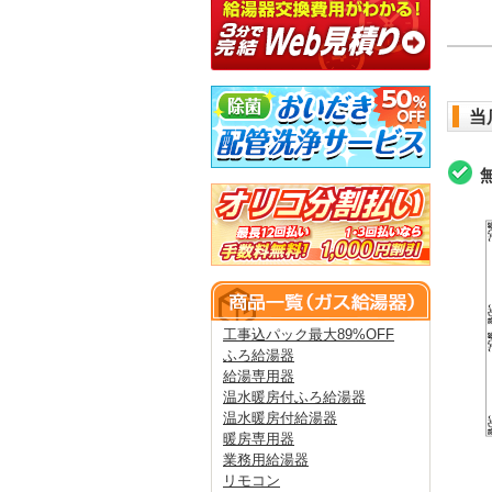
当
工事込パック最大89%OFF
ふろ給湯器
給湯専用器
温水暖房付ふろ給湯器
温水暖房付給湯器
暖房専用器
業務用給湯器
リモコン