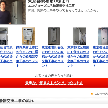
東京都調布市U様より
エコジョーズふろ給湯器交換工事
前回、実家の工事をやってもらってよかったから。
仙台市泉
静岡県富士市に
東京都世田谷区
東京都北区堀船
東京都目
住まいの
お住まいのＦ様
にお住まいのＲ
にお住まいのＯ
お住まい
らの給湯
からの給湯器交
様からの給湯器
様からの給湯器
からの給
工事のコ
換工事のコメン
交換工事のコメ
交換工事のコメ
換工事の
ト
ント
ント
ト
お客さまの声をもっと読む
貴重なご意見ありがとうございます
湯器交換工事の流れ