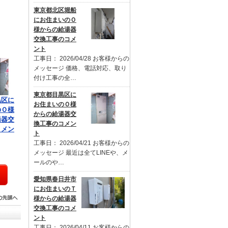
東京都北区堀船
にお住まいのＯ
様からの給湯器
交換工事のコメ
ント
工事日： 2026/04/28 お客様からの
メッセージ 価格、電話対応、取り
付け工事の全…
東京都目黒区に
黒区に
お住まいのＯ様
のＯ様
からの給湯器交
湯器交
換工事のコメン
コメン
ト
工事日： 2026/04/21 お客様からの
メッセージ 最近は全てLINEや、メ
ールのや…
愛知県春日井市
にお住まいのＴ
様からの給湯器
交換工事のコメ
ント
工事日： 2026/04/11 お客様からの