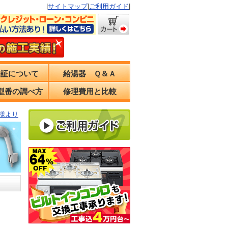
|
サイトマップ
|
ご利用ガイド
|
保証について
給湯器 Ｑ＆Ａ
型番の調べ方
修理費用と比較
様より