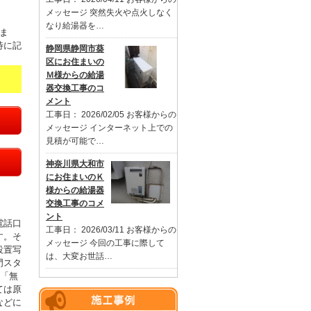
メッセージ 突然失火や点火しなく
なり給湯器を…
ま
特に記
静岡県静岡市葵
区にお住まいの
Ｍ様からの給湯
器交換工事のコ
メント
工事日： 2026/02/05 お客様からの
メッセージ インターネット上での
見積が可能で…
神奈川県大和市
にお住まいのＫ
様からの給湯器
交換工事のコメ
ント
電話口
工事日： 2026/03/11 お客様からの
す。そ
メッセージ 今回の工事に際して
設置写
は、大変お世話…
門スタ
。「無
ては原
などに