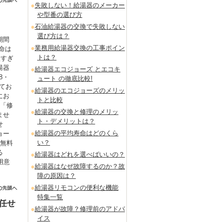
失敗しない！給湯器のメーカー
や型番の選び方
石油給湯器の交換で失敗しない
選び方は？
期間
業務用給湯器交換の工事ポイン
命は
トは？
短すぎ
湯器
給湯器エコジョーズ とエコキ
8・
ュート の徹底比較!
てお
給湯器のエコジョーズのメリッ
にお
トと比較
も「修
給湯器の交換と修理のメリッ
ませ
ト・デメリットは？
せ
給湯器の平均寿命はどのくら
ョー
い？
を無料
る
給湯器はどれを選べばいいの？
用意
給湯器はなぜ故障するのか？故
。
障の原因は？
給湯器リモコンの便利な機能
特集一覧
任せ
給湯器が故障？修理前のアドバ
イス