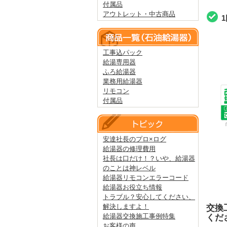
付属品
アウトレット・中古商品
工事込パック
給湯専用器
ふろ給湯器
業務用給湯器
リモコン
付属品
安達社長のプロ×ログ
給湯器の修理費用
社長は口だけ！？いや、給湯器
のことは神レベル
給湯器リモコンエラーコード
給湯器お役立ち情報
トラブル？安心してください、
解決しますよ！
交換
給湯器交換施工事例特集
くだ
お客様の声