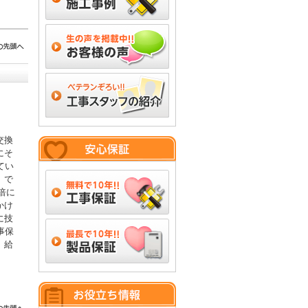
交換
にそ
てい
」で
倍に
かけ
に技
事保
。給