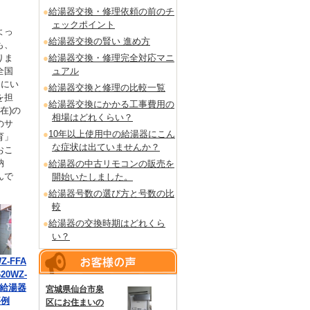
給湯器交換・修理依頼の前のチ
ェックポイント
よっ
給湯器交換の賢い 進め方
も、
りま
給湯器交換・修理完全対応マニ
全国
ュアル
るにい
給湯器交換と修理の比較一覧
を担
給湯器交換にかかる工事費用の
在)の
相場はどれくらい？
のサ
10年以上使用中の給湯器にこん
育」
な症状は出ていませんか？
おこ
納
給湯器の中古リモコンの販売を
んで
開始いたしました。
給湯器号数の選び方と号数の比
較
給湯器の交換時期はどれくら
い？
Z-FFA
20WZ-
の給湯器
宮城県仙台市泉
事例
区にお住まいの