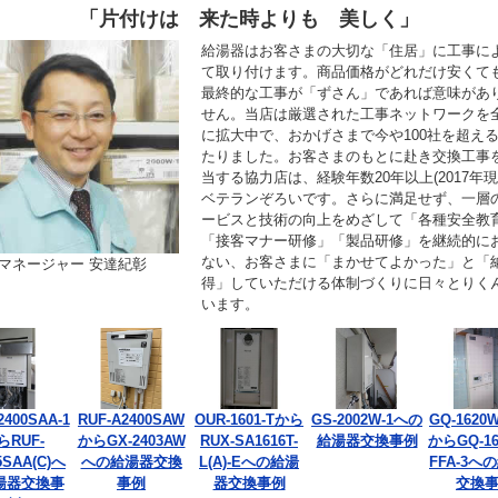
「片付けは 来た時よりも 美しく」
給湯器はお客さまの大切な「住居」に工事に
て取り付けます。商品価格がどれだけ安くて
最終的な工事が「ずさん」であれば意味があ
せん。当店は厳選された工事ネットワークを
に拡大中で、おかげさまで今や100社を超え
たりました。お客さまのもとに赴き交換工事
当する協力店は、経験年数20年以上(2017年現
ベテランぞろいです。さらに満足せず、一層
ービスと技術の向上をめざして「各種安全教
「接客マナー研修」「製品研修」を継続的に
ない、お客さまに「まかせてよかった」と「
マネージャー 安達紀彰
得」していただける体制づくりに日々とりく
います。
2400SAA-1
RUF-A2400SAW
OUR-1601-Tから
GS-2002W-1への
GQ-1620W
らRUF-
からGX-2403AW
RUX-SA1616T-
給湯器交換事例
からGQ-16
5SAA(C)へ
への給湯器交換
L(A)-Eへの給湯
FFA-3へ
湯器交換事
事例
器交換事例
交換