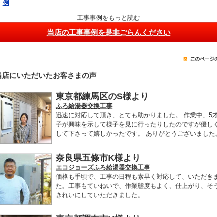
例
工事事例をもっと読む
当店の工事事例を是非ごらんください
当店にいただいたお客さまの声
東京都練馬区のS様より
ふろ給湯器交換工事
迅速に対応して頂き、とても助かりました。 作業中、5
子が興味を示して様子を見に行ったりしたのですが優し
して下さって嬉しかったです。 ありがとうございました
奈良県五條市K様より
エコジョーズふろ給湯器交換工事
価格も手頃で、工事の日程も素早く対応して、いただき
た。工事もていねいで、作業態度もよく、仕上がり、そ
きれいにしていただきました。