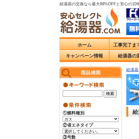
給湯器の交換なら最大89%OFFと安心の1
ホーム
工事完了ま
キャンペーン情報
給湯器の
給湯器.
給
①燃料種別
②省エネタイプ
③号数