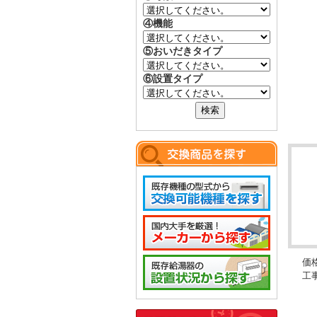
④機能
⑤おいだきタイプ
⑥設置タイプ
価
工