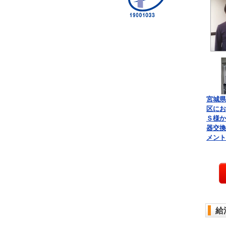
宮城県
区にお
Ｓ様か
器交換
メント
給