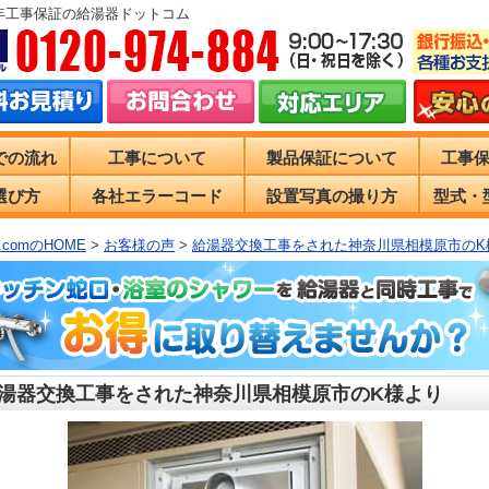
0年工事保証の給湯器ドットコム
での流れ
工事について
製品保証について
工事
選び方
各社エラーコード
設置写真の撮り方
型式・
comのHOME
>
お客様の声
>
給湯器交換工事をされた神奈川県相模原市のK
湯器交換工事をされた神奈川県相模原市のK様より