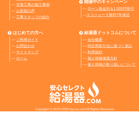
開催中のキャンペーン
―
交換工事の施工事例
―
ローン無金利＆1,000円割引
―
お客様の声
―
エコジョーズ無料7年保証
―
工事スタッフの紹介
はじめての方へ
給湯器ドットコムについて
―
ご利用ガイド
―
会社概要
―
お問合わせ
―
特定商取引法に基づく表記
―
サイトマップ
―
利用規約
―
ホーム
―
個人情報保護方針
―
個人情報の取り扱いについて
Copyright © 2015-2020 kyu-to.com All Rights Reserved.