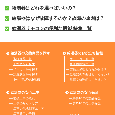
給湯器はどれを選べばいいの？
給湯器はなぜ故障するのか？故障の原因は？
給湯器リモコンの便利な機能 特集一覧
給湯器の交換商品を探す
給湯器のお役立ち情報
―
取扱商品一覧
―
エラーコード一覧
―
旧型番から探す
―
概算修理費用一覧
―
メーカーから探す
―
交換と修理どちらがお得？
―
設置状況から探す
―
給湯器の寿命はどれくらい？
―
3分で完結Web見積り
―
故障？修理前にできること
給湯器の安心工事
給湯器の安心保証
―
交換工事の流れ
―
最長10年の製品保証
―
工事の対応エリア
―
無料10年の工事保証
―
工事の現地調査エリア
―
工事費用の詳細