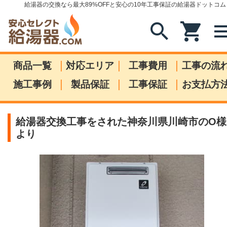
給湯器の交換なら最大89%OFFと安心の10年工事保証の給湯器ドットコム
search
shopping_cart
me
|
|
|
商品一覧
対応エリア
工事費用
工事の流
|
|
|
施工事例
製品保証
工事保証
お支払方
給湯器交換工事をされた神奈川県川崎市のO様
より