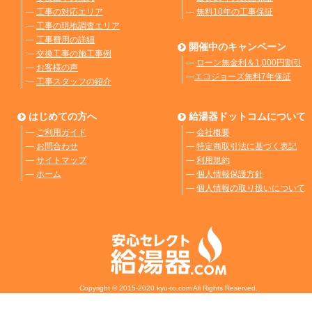
―
工事の対応エリア
―
無料10年の工事保証
―
工事の現地調査エリア
―
工事費用の詳細
開催中のキャンペーン
―
交換工事の施工事例
―
ローン無金利＆1,000円割引
―
お客様の声
―
エコジョーズ無料7年保証
―
工事スタッフの紹介
はじめての方へ
給湯器ドットコムについて
―
ご利用ガイド
―
会社概要
―
お問合わせ
―
特定商取引法に基づく表記
―
サイトマップ
―
利用規約
―
ホーム
―
個人情報保護方針
―
個人情報の取り扱いについて
Copyright © 2015-2020 kyu-to.com All Rights Reserved.