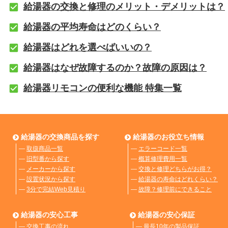
給湯器の交換と修理のメリット・デメリットは？
給湯器の平均寿命はどのくらい？
給湯器はどれを選べばいいの？
給湯器はなぜ故障するのか？故障の原因は？
給湯器リモコンの便利な機能 特集一覧
給湯器の交換商品を探す
給湯器のお役立ち情報
―
取扱商品一覧
―
エラーコード一覧
―
旧型番から探す
―
概算修理費用一覧
―
メーカーから探す
―
交換と修理どちらがお得？
―
設置状況から探す
―
給湯器の寿命はどれくらい？
―
3分で完結Web見積り
―
故障？修理前にできること
給湯器の安心工事
給湯器の安心保証
―
交換工事の流れ
―
最長10年の製品保証