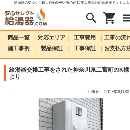
給湯器の交換なら最大89%OFFと安心の10年工事保証の給湯器ドットコム
search
shopping_cart
me
|
|
|
商品一覧
対応エリア
工事費用
工事の流
|
|
|
施工事例
製品保証
工事保証
お支払方
給湯器交換工事をされた神奈川県二宮町のK様
より
工事日：2017年9月3