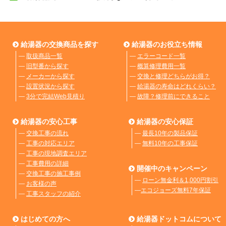
給湯器の交換商品を探す
給湯器のお役立ち情報
―
取扱商品一覧
―
エラーコード一覧
―
旧型番から探す
―
概算修理費用一覧
―
メーカーから探す
―
交換と修理どちらがお得？
―
設置状況から探す
―
給湯器の寿命はどれくらい？
―
3分で完結Web見積り
―
故障？修理前にできること
給湯器の安心工事
給湯器の安心保証
―
交換工事の流れ
―
最長10年の製品保証
―
工事の対応エリア
―
無料10年の工事保証
―
工事の現地調査エリア
―
工事費用の詳細
開催中のキャンペーン
―
交換工事の施工事例
―
ローン無金利＆1,000円割引
―
お客様の声
―
エコジョーズ無料7年保証
―
工事スタッフの紹介
はじめての方へ
給湯器ドットコムについて