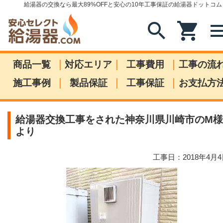
給湯器の交換なら最大89%OFFと安心の10年工事保証の給湯器ドットコム
search
shopping_cart
me
|
|
|
商品一覧
対応エリア
工事費用
工事の流
|
|
|
施工事例
製品保証
工事保証
お支払方
給湯器交換工事をされた神奈川県川崎市のM様
より
工事日：2018年4月