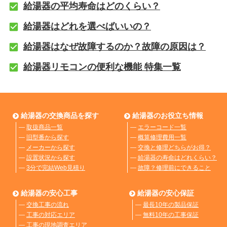
給湯器の平均寿命はどのくらい？
給湯器はどれを選べばいいの？
給湯器はなぜ故障するのか？故障の原因は？
給湯器リモコンの便利な機能 特集一覧
給湯器の交換商品を探す
給湯器のお役立ち情報
―
取扱商品一覧
―
エラーコード一覧
―
旧型番から探す
―
概算修理費用一覧
―
メーカーから探す
―
交換と修理どちらがお得？
―
設置状況から探す
―
給湯器の寿命はどれくらい？
―
3分で完結Web見積り
―
故障？修理前にできること
給湯器の安心工事
給湯器の安心保証
―
交換工事の流れ
―
最長10年の製品保証
―
工事の対応エリア
―
無料10年の工事保証
―
工事の現地調査エリア