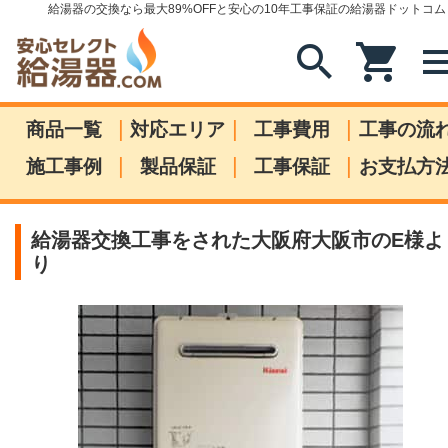
給湯器の交換なら最大89%OFFと安心の10年工事保証の給湯器ドットコム
search
shopping_cart
me
|
|
|
商品一覧
対応エリア
工事費用
工事の流
|
|
|
施工事例
製品保証
工事保証
お支払方
給湯器交換工事をされた大阪府大阪市のE様よ
り