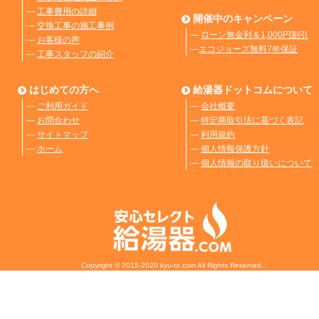
―
工事費用の詳細
開催中のキャンペーン
―
交換工事の施工事例
―
ローン無金利＆1,000円割引
―
お客様の声
―
エコジョーズ無料7年保証
―
工事スタッフの紹介
はじめての方へ
給湯器ドットコムについて
―
ご利用ガイド
―
会社概要
―
お問合わせ
―
特定商取引法に基づく表記
―
サイトマップ
―
利用規約
―
ホーム
―
個人情報保護方針
―
個人情報の取り扱いについて
Copyright © 2015-2020 kyu-to.com All Rights Reserved.