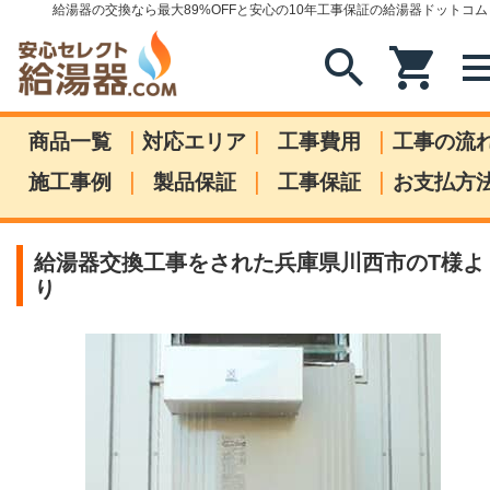
給湯器の交換なら最大89%OFFと安心の10年工事保証の給湯器ドットコム
search
shopping_cart
me
|
|
|
商品一覧
対応エリア
工事費用
工事の流
|
|
|
施工事例
製品保証
工事保証
お支払方
給湯器交換工事をされた兵庫県川西市のT様よ
り