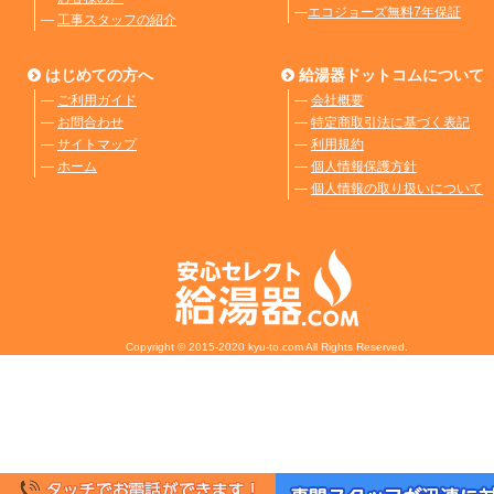
―
エコジョーズ無料7年保証
―
工事スタッフの紹介
はじめての方へ
給湯器ドットコムについて
―
ご利用ガイド
―
会社概要
―
お問合わせ
―
特定商取引法に基づく表記
―
サイトマップ
―
利用規約
―
ホーム
―
個人情報保護方針
―
個人情報の取り扱いについて
Copyright © 2015-2020 kyu-to.com All Rights Reserved.