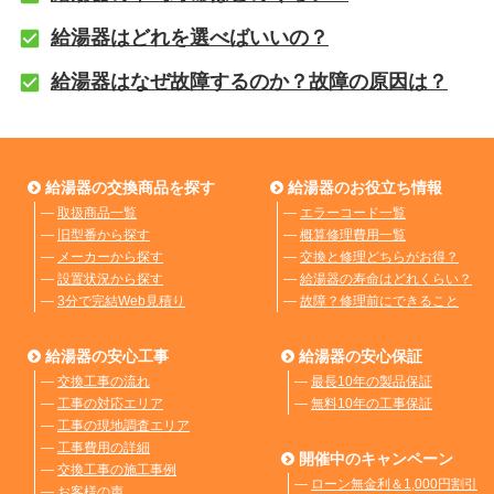
給湯器はどれを選べばいいの？
給湯器はなぜ故障するのか？故障の原因は？
給湯器の交換商品を探す
給湯器のお役立ち情報
―
取扱商品一覧
―
エラーコード一覧
―
旧型番から探す
―
概算修理費用一覧
―
メーカーから探す
―
交換と修理どちらがお得？
―
設置状況から探す
―
給湯器の寿命はどれくらい？
―
3分で完結Web見積り
―
故障？修理前にできること
給湯器の安心工事
給湯器の安心保証
―
交換工事の流れ
―
最長10年の製品保証
―
工事の対応エリア
―
無料10年の工事保証
―
工事の現地調査エリア
―
工事費用の詳細
開催中のキャンペーン
―
交換工事の施工事例
―
ローン無金利＆1,000円割引
―
お客様の声