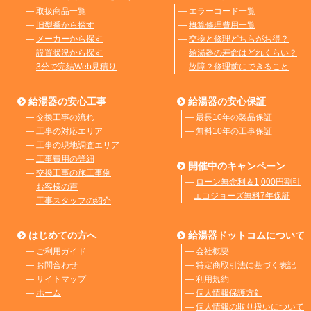
―
取扱商品一覧
―
エラーコード一覧
―
旧型番から探す
―
概算修理費用一覧
―
メーカーから探す
―
交換と修理どちらがお得？
―
設置状況から探す
―
給湯器の寿命はどれくらい？
―
3分で完結Web見積り
―
故障？修理前にできること
給湯器の安心工事
給湯器の安心保証
―
交換工事の流れ
―
最長10年の製品保証
―
工事の対応エリア
―
無料10年の工事保証
―
工事の現地調査エリア
―
工事費用の詳細
開催中のキャンペーン
―
交換工事の施工事例
―
ローン無金利＆1,000円割引
―
お客様の声
―
エコジョーズ無料7年保証
―
工事スタッフの紹介
はじめての方へ
給湯器ドットコムについて
―
ご利用ガイド
―
会社概要
―
お問合わせ
―
特定商取引法に基づく表記
―
サイトマップ
―
利用規約
―
ホーム
―
個人情報保護方針
―
個人情報の取り扱いについて