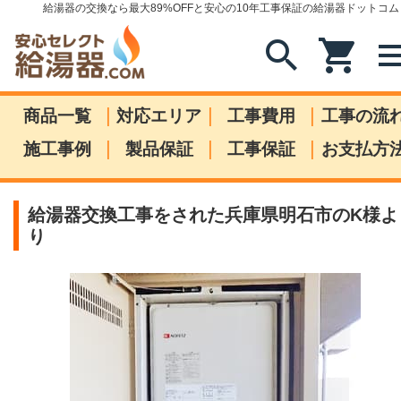
給湯器の交換なら最大89%OFFと安心の10年工事保証の給湯器ドットコム
search
shopping_cart
me
|
|
|
商品一覧
対応エリア
工事費用
工事の流
|
|
|
施工事例
製品保証
工事保証
お支払方
給湯器交換工事をされた兵庫県明石市のK様よ
り