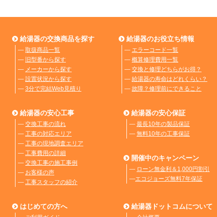
給湯器の交換商品を探す
給湯器のお役立ち情報
―
取扱商品一覧
―
エラーコード一覧
―
旧型番から探す
―
概算修理費用一覧
―
メーカーから探す
―
交換と修理どちらがお得？
―
設置状況から探す
―
給湯器の寿命はどれくらい？
―
3分で完結Web見積り
―
故障？修理前にできること
給湯器の安心工事
給湯器の安心保証
―
交換工事の流れ
―
最長10年の製品保証
―
工事の対応エリア
―
無料10年の工事保証
―
工事の現地調査エリア
―
工事費用の詳細
開催中のキャンペーン
―
交換工事の施工事例
―
ローン無金利＆1,000円割引
―
お客様の声
―
エコジョーズ無料7年保証
―
工事スタッフの紹介
はじめての方へ
給湯器ドットコムについて