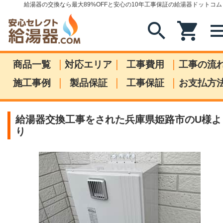
給湯器の交換なら最大89%OFFと安心の10年工事保証の給湯器ドットコム
search
shopping_cart
me
|
|
|
商品一覧
対応エリア
工事費用
工事の流
|
|
|
施工事例
製品保証
工事保証
お支払方
給湯器交換工事をされた兵庫県姫路市のU様よ
り