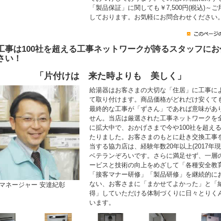
「製品保証」に関しても￥7,500円(税込)～ご
しております。お気軽にお問合わせください
工事は100社を超える工事ネットワークが誇るスタッフにお
さい！
「片付けは 来た時よりも 美しく」
給湯器はお客さまの大切な「住居」に工事に
て取り付けます。商品価格がどれだけ安くて
最終的な工事が「ずさん」であれば意味があ
せん。当店は厳選された工事ネットワークを
に拡大中で、おかげさまで今や100社を超え
たりました。お客さまのもとに赴き交換工事
当する協力店は、経験年数20年以上(2017年現
ベテランぞろいです。さらに満足せず、一層
ービスと技術の向上をめざして「各種安全教
「接客マナー研修」「製品研修」を継続的に
ない、お客さまに「まかせてよかった」と「
マネージャー 安達紀彰
得」していただける体制づくりに日々とりく
います。