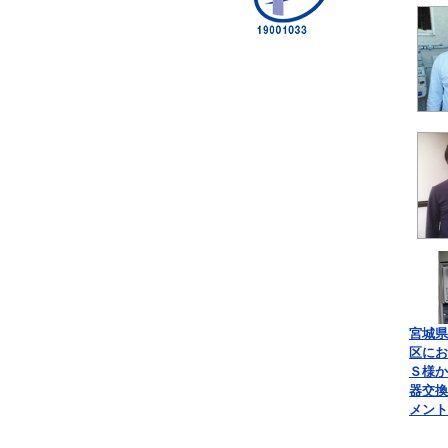
宮城県
区にお
Ｓ様か
器交換
メント