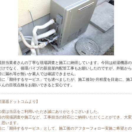
場担当業者さんの丁寧な現場調査と施工に納得しています。今回は給湯機器の
だけでなく、循環パイプの新規屋内配管工事もお願いしたのですが、外観から
管に漏れ等が無いか素人では確認できません。
社に「期待するサービス」でも述べましたが、施工後3か月程度を目途に、施
さんの目視点検をお願いできると安心です。
給湯器ドットコムより】
の度は当店をご利用いただき誠にありがとうございました。
前の現場調査や施工など、工事担当の対応にご納得いただくことができ、大変
く思います。
社に「期待するサービス」として、施工後のアフターフォロー実施ご希望との