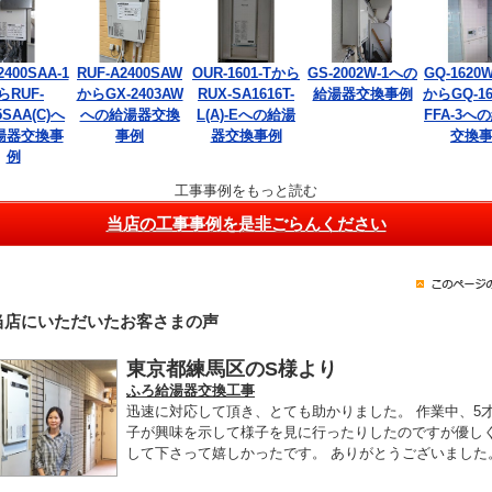
2400SAA-1
RUF-A2400SAW
OUR-1601-Tから
GS-2002W-1への
GQ-1620W
らRUF-
からGX-2403AW
RUX-SA1616T-
給湯器交換事例
からGQ-16
5SAA(C)へ
への給湯器交換
L(A)-Eへの給湯
FFA-3へ
湯器交換事
事例
器交換事例
交換
例
工事事例をもっと読む
当店の工事事例を是非ごらんください
当店にいただいたお客さまの声
東京都練馬区のS様より
ふろ給湯器交換工事
迅速に対応して頂き、とても助かりました。 作業中、5
子が興味を示して様子を見に行ったりしたのですが優し
して下さって嬉しかったです。 ありがとうございました