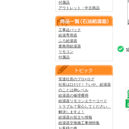
付属品
アウトレット・中古商品
工事込パック
給湯専用器
ふろ給湯器
業務用給湯器
リモコン
付属品
安達社長のプロ×ログ
社長は口だけ！？いや、給湯器
のことは神レベル
給湯器の修理費用
給湯器リモコンエラーコード
トラブル？安心してください、
解決しますよ！
給湯器お役立ち情報
給湯器交換施工事例特集
お客様の声