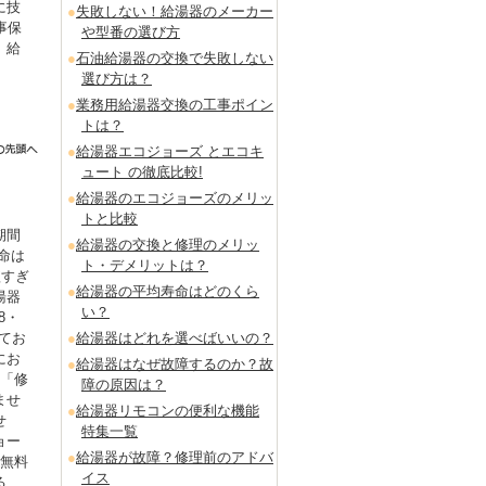
に技
失敗しない！給湯器のメーカー
事保
や型番の選び方
。給
石油給湯器の交換で失敗しない
選び方は？
業務用給湯器交換の工事ポイン
トは？
給湯器エコジョーズ とエコキ
ュート の徹底比較!
給湯器のエコジョーズのメリッ
トと比較
期間
給湯器の交換と修理のメリッ
命は
ト・デメリットは？
短すぎ
給湯器の平均寿命はどのくら
湯器
い？
8・
てお
給湯器はどれを選べばいいの？
にお
給湯器はなぜ故障するのか？故
も「修
障の原因は？
ませ
給湯器リモコンの便利な機能
せ
特集一覧
ョー
給湯器が故障？修理前のアドバ
を無料
イス
る