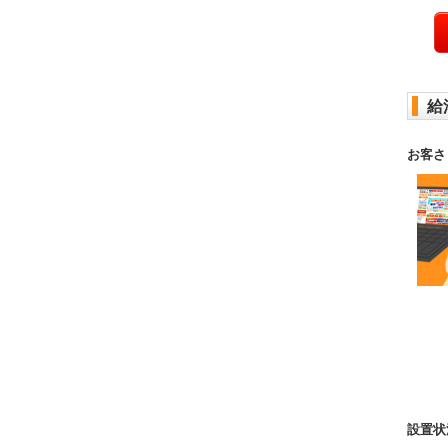
給
お客さ
設置状