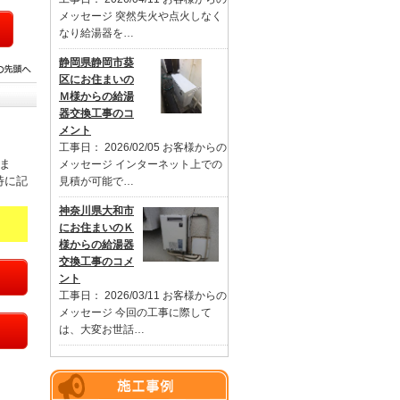
メッセージ 突然失火や点火しなく
なり給湯器を…
静岡県静岡市葵
区にお住まいの
Ｍ様からの給湯
器交換工事のコ
メント
工事日： 2026/02/05 お客様からの
ま
メッセージ インターネット上での
特に記
見積が可能で…
神奈川県大和市
にお住まいのＫ
様からの給湯器
交換工事のコメ
ント
工事日： 2026/03/11 お客様からの
メッセージ 今回の工事に際して
は、大変お世話…