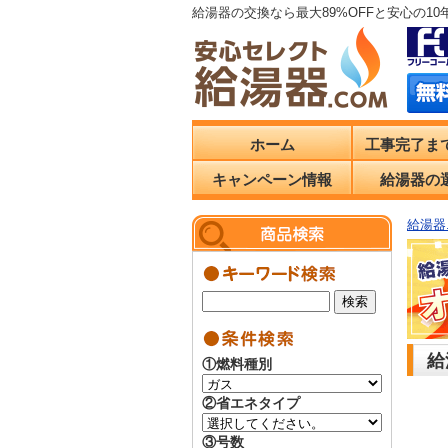
給湯器の交換なら最大89%OFFと安心の1
ホーム
工事完了ま
キャンペーン情報
給湯器の
給湯器.
給
①燃料種別
②省エネタイプ
③号数