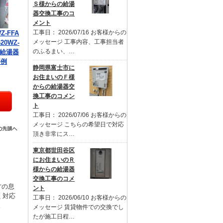
Ｓ様からの給湯
器交換工事のコ
メント
工事日： 2026/07/16 お客様からの
Z-FFA
メッセージ 工事内容、工事担当者
20WZ-
のふるまい、…
の給湯器
事例
静岡県富士市に
お住まいのＦ様
からの給湯器交
換工事のコメン
ト
工事日： 2026/07/06 お客様からの
メッセージ こちらの希望日で対応
頂き非常にス…
東京都世田谷区
にお住まいのＲ
様からの給湯器
交換工事のコメ
才の息
ント
く対応
工事日： 2026/06/10 お客様からの
。
メッセージ 賃貸物件での交換でし
たが施工日程…