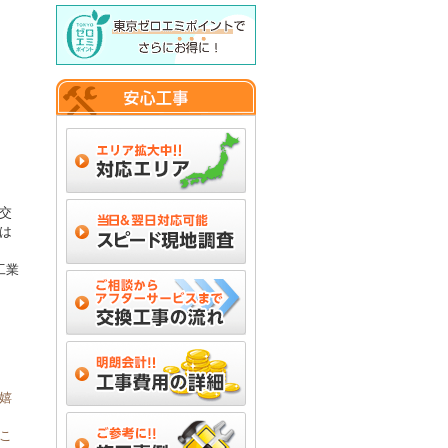
交
は
工業
嬉
こ