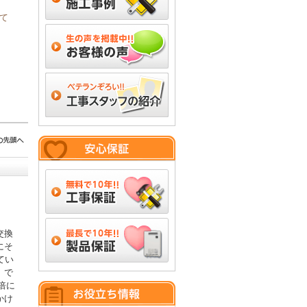
て
交換
にそ
てい
」で
倍に
かけ