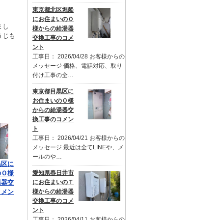
東京都北区堀船
にお住まいのＯ
まし
様からの給湯器
うじも
交換工事のコメ
ント
工事日： 2026/04/28 お客様からの
メッセージ 価格、電話対応、取り
付け工事の全…
東京都目黒区に
お住まいのＯ様
からの給湯器交
換工事のコメン
ト
工事日： 2026/04/21 お客様からの
メッセージ 最近は全てLINEや、メ
ールのや…
黒区に
のＯ様
愛知県春日井市
湯器交
にお住まいのＴ
コメン
様からの給湯器
交換工事のコメ
ント
工事日： 2026/04/11 お客様からの