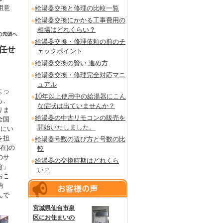
用意
給湯器交換と修理の比較一覧
。
給湯器交換にかかる工事費用の
相場はどれくらい？
給湯器交換・修理依頼の前のチ
任せ
ェックポイント
給湯器交換の賢い 進め方
給湯器交換・修理完全対応マニ
ュアル
よっ
10年以上使用中の給湯器にこん
も、
な症状は出ていませんか？
りま
給湯器の中古リモコンの販売を
全国
開始いたしました。
るにい
を担
給湯器号数の選び方と号数の比
在)の
較
のサ
給湯器の交換時期はどれくら
育」
い？
おこ
納
んで
宮城県仙台市泉
区にお住まいの