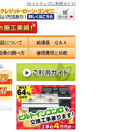
|
サイトマップ
|
ご利用ガイド
|
保証について
給湯器 Ｑ＆Ａ
型番の調べ方
修理費用と比較
り