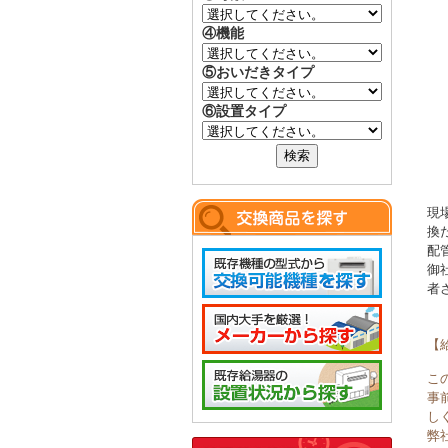
④機能
⑤おいだきタイプ
⑥設置タイプ
現
換
配
御
者
【
こ
事
し
弊