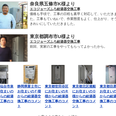
奈良県五條市K様より
エコジョーズふろ給湯器交換工事
価格も手頃で、工事の日程も素早く対応して、いただき
た。工事もていねいで、作業態度もよく、仕上がり、そ
きれいにしていただきました。
東京都調布市U様より
エコジョーズふろ給湯器交換工事
前回、実家の工事をやってもらってよかったから。
仙台市泉
静岡県富士市に
東京都世田谷区
東京都北区堀船
東京都目
住まいの
お住まいのＦ様
にお住まいのＲ
にお住まいのＯ
お住まい
らの給湯
からの給湯器交
様からの給湯器
様からの給湯器
からの給
工事のコ
換工事のコメン
交換工事のコメ
交換工事のコメ
換工事の
ト
ント
ント
ト