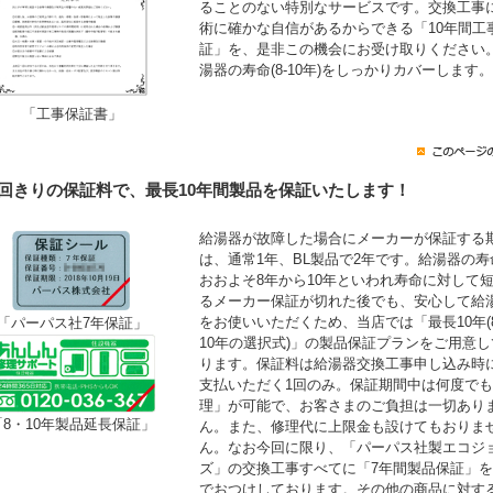
ることのない特別なサービスです。交換工事
術に確かな自信があるからできる「10年間工
証」を、是非この機会にお受け取りください
湯器の寿命(8-10年)をしっかりカバーします。
「工事保証書」
1回きりの保証料で、最長10年間製品を保証いたします！
給湯器が故障した場合にメーカーが保証する
は、通常1年、BL製品で2年です。給湯器の寿
おおよそ8年から10年といわれ寿命に対して
るメーカー保証が切れた後でも、安心して給
をお使いいただくため、当店では「最長10年(
「パーパス社7年保証」
10年の選択式)」の製品保証プランをご用意し
ります。保証料は給湯器交換工事申し込み時
支払いただく1回のみ。保証期間中は何度で
理」が可能で、お客さまのご負担は一切あり
「8・10年製品延長保証」
ん。また、修理代に上限金も設けてもおりま
ん。なお今回に限り、「パーパス社製エコジ
ズ」の交換工事すべてに「7年間製品保証」
でおつけしております。その他の商品に対す