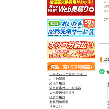
と
お
き
(
当
工事込パック最大89%OFF
ふろ給湯器
給湯専用器
温水暖房付ふろ給湯器
温水暖房付給湯器
暖房専用器
業務用給湯器
リモコン