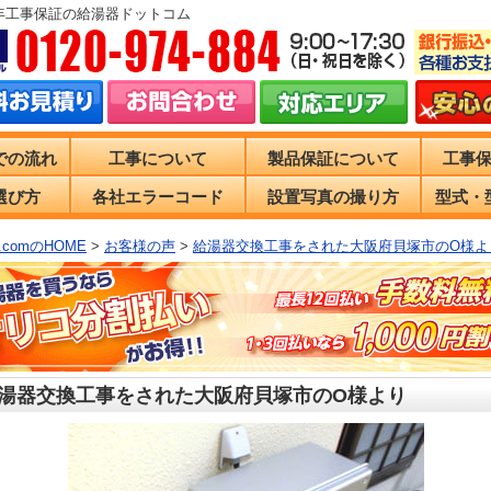
0年工事保証の給湯器ドットコム
での流れ
工事について
製品保証について
工事
選び方
各社エラーコード
設置写真の撮り方
型式・
comのHOME
>
お客様の声
>
給湯器交換工事をされた大阪府貝塚市のO様よ
湯器交換工事をされた大阪府貝塚市のO様より