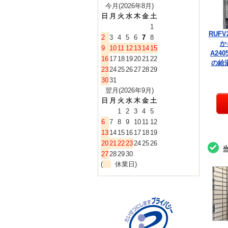
今月(2026年8月)
日
月
火
水
木
金
土
1
RUFV
2
3
4
5
6
7
8
か
9
10
11
12
13
14
15
A240
16
17
18
19
20
21
22
の給
23
24
25
26
27
28
29
30
31
翌月(2026年9月)
日
月
火
水
木
金
土
1
2
3
4
5
6
7
8
9
10
11
12
13
14
15
16
17
18
19
20
21
22
23
24
25
26
27
28
29
30
(
休業日)